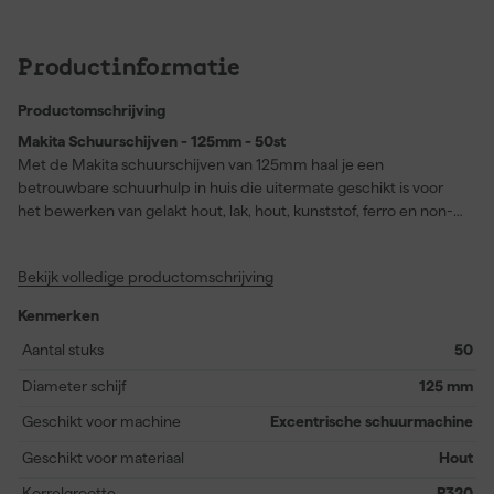
Productinformatie
Productomschrijving
Makita Schuurschijven - 125mm - 50st
Met de Makita schuurschijven van 125mm haal je een
betrouwbare schuurhulp in huis die uitermate geschikt is voor
het bewerken van gelakt hout, lak, hout, kunststof, ferro en non-
ferro metalen. Dankzij de aluminiumoxide samenstelling met een
calcium stearaat coating geniet je van langdurige prestaties,
Bekijk volledige productomschrijving
omdat het schuurpapier minder snel volloopt tijdens gebruik,
vooral bij lakwerk. De schijven zijn eenvoudig te bevestigen met
Kenmerken
het klittenbandsysteem, waardoor je snel kunt wisselen tussen
verschillende schuurtaken. Geschikt voor onder andere Makita
Aantal stuks
50
modellen BBO180RFJ, DBO180Z en BO5030K. In de verpakking
Diameter schijf
125 mm
vind je 50 stuks, zodat je voor elke klus voldoende
schuurmateriaal bij de hand hebt. Deze schuurschijven bieden
Geschikt voor machine
Excentrische schuurmachine
een fijne korrel K100, ideaal voor het gladschuren en afwerken
Geschikt voor materiaal
Hout
van diverse oppervlakken.
Korrelgrootte
P320