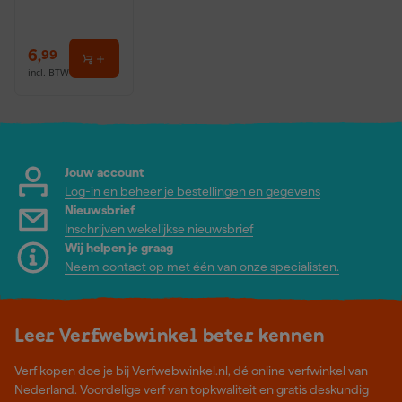
6
,
99
incl. BTW
Jouw account
Log-in en beheer je bestellingen en gegevens
Nieuwsbrief
Inschrijven wekelijkse nieuwsbrief
Wij helpen je graag
Neem contact op met één van onze specialisten.
Leer Verfwebwinkel beter kennen
Verf kopen doe je bij Verfwebwinkel.nl, dé online verfwinkel van
Nederland. Voordelige verf van topkwaliteit en gratis deskundig