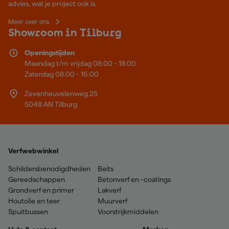
advies, wat je project ook is.
Meer over ons
Showroom in Tilburg
Openingstijden
Maandag t/m vrijdag 08:00 - 18:00
Zaterdag 08:00 - 16:00
Zevenheuvelenweg 25
5048 AN Tilburg
Verfwebwinkel
Schildersbenodigdheden
Beits
Gereedschappen
Betonverf en -coatings
Grondverf en primer
Lakverf
Houtolie en teer
Muurverf
Spuitbussen
Voorstrijkmiddelen