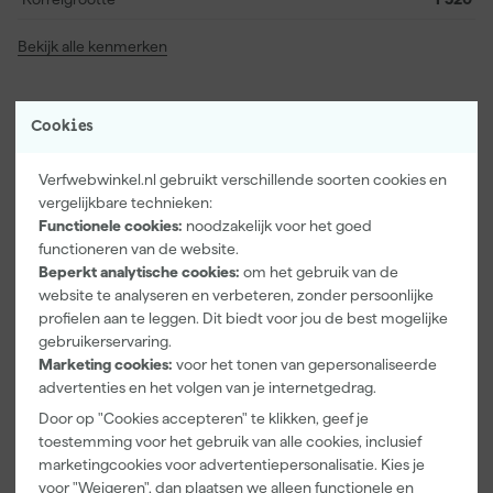
Bekijk alle kenmerken
Vaak gekocht met
Cookies
Verfwebwinkel.nl gebruikt verschillende soorten cookies en
vergelijkbare technieken:
Functionele cookies:
noodzakelijk voor het goed
functioneren van de website.
Beperkt analytische cookies:
om het gebruik van de
website te analyseren en verbeteren, zonder persoonlijke
profielen aan te leggen. Dit biedt voor jou de best mogelijke
gebruikerservaring.
Marketing cookies:
voor het tonen van gepersonaliseerde
Paintura
Go!Paint
Anza PRO
advertenties en het volgen van je internetgedrag.
Lucamax
Economy S
Muurverfset
Door op "Cookies accepteren" te klikken, geef je
Washi tape -
Verfbak -
MICMEX set
toestemming voor het gebruik van alle cookies, inclusief
50mx24mm
10cm Roller -
6-delig
Morgen
Morgen
Morgen
marketingcookies voor advertentiepersonalisatie. Kies je
15 x 32 cm + 5
bezorgd
bezorgd
bezorgd
inzetbakken
voor "Weigeren", dan plaatsen we alleen functionele en