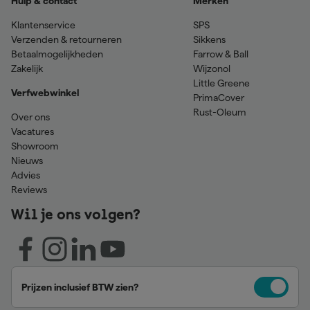
Hulp & contact
Merken
Klantenservice
SPS
Verzenden & retourneren
Sikkens
Betaalmogelijkheden
Farrow & Ball
Zakelijk
Wijzonol
Little Greene
Verfwebwinkel
PrimaCover
Rust-Oleum
Over ons
Vacatures
Showroom
Nieuws
Advies
Reviews
Wil je ons volgen?
Prijzen inclusief BTW zien?