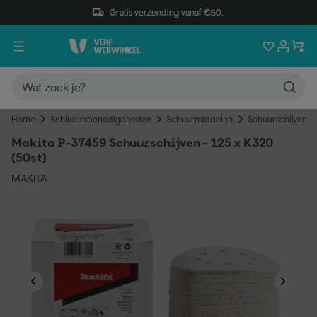
Gratis verzending vanaf €50,-
Home
Schildersbenodigdheden
Schuurmiddelen
Schuurschijven
Makita P-37459 Schuurschijven - 125 x K320
(50st)
MAKITA