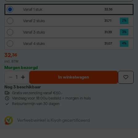
Vanaf 1 stuk
32.36
Vanaf 2 stuks
31.71
2
%
Vanaf 3 stuks
31.39
3
%
Vanaf 4 stuks
31.07
4
%
32
,
36
incl. BTW
Morgen bezorgd
In winkelwagen
Nog 3 beschikbaar
Gratis verzending vanaf €50,-
Vandaag voor 18:00u besteld = morgen in huis
Retourtermijn van 30 dagen
Verfwebwinkel is Kiyoh gecertificeerd