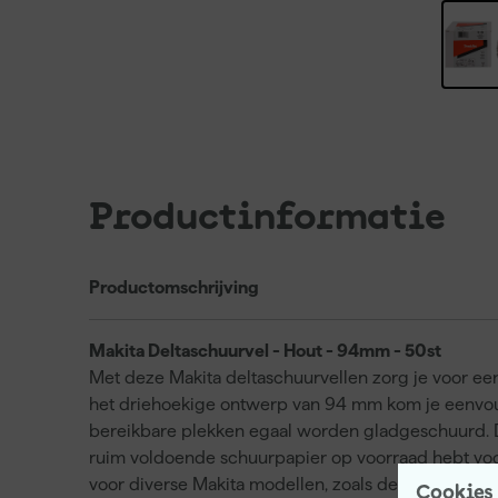
Productinformatie
Productomschrijving
Makita Deltaschuurvel - Hout - 94mm - 50st
Met deze Makita deltaschuurvellen zorg je voor ee
het driehoekige ontwerp van 94 mm kom je eenvoud
bereikbare plekken egaal worden gladgeschuurd. Dez
ruim voldoende schuurpapier op voorraad hebt voor
voor diverse Makita modellen, zoals de BO4561, 
Cookies