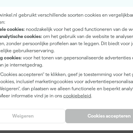
 zoekt bij het schuren van hout. Met deze delta
materiaal gelijkmatig wordt verwijderd voor een strak
nkel.nl gebruikt verschillende soorten cookies en vergelijkba
houdswerkzaamheden.
en:
ele cookies:
noodzakelijk voor het goed functioneren van de w
A
analytische cookies:
om het gebruik van de website te analyse
n, zonder persoonlijke profielen aan te leggen. Dit biedt voor 
50
elijke gebruikerservaring.
g cookies:
voor het tonen van gepersonaliseerde advertenties 
94 mm
n je internetgedrag.
Deltaschuurmachine
"Cookies accepteren" te klikken, geef je toestemming voor het
Aluminium, Hout, Kunststof, Non-ferrometaal, Staal
cookies, inclusief marketingcookies voor advertentiepersonalisat
Weigeren", dan plaatsen we alleen functionele en beperkt analy
P120
Meer informatie vind je in ons
cookiebeleid
.
Middelgrof
94 mm
Weigeren
Cookies accepteren