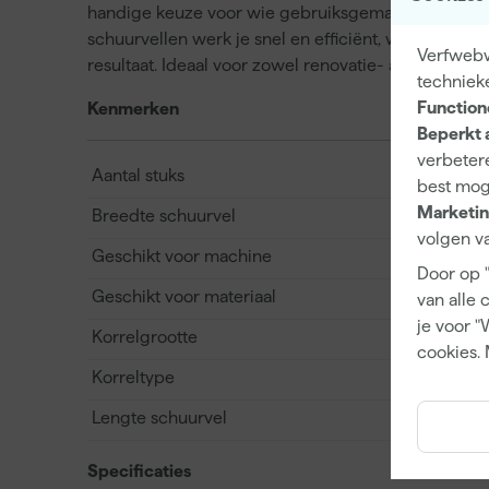
handige keuze voor wie gebruiksgemak en kwaliteit
schuurvellen werk je snel en efficiënt, waarbij het 
Verfwebwi
resultaat. Ideaal voor zowel renovatie- als onder
techniek
Function
Kenmerken
Beperkt 
verbetere
Aantal stuks
best mog
Marketin
Breedte schuurvel
volgen va
Geschikt voor machine
Door op 
Geschikt voor materiaal
van alle 
je voor "
Korrelgrootte
cookies. 
Korreltype
Lengte schuurvel
Specificaties