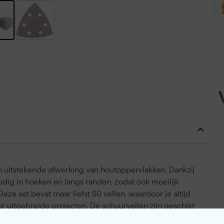
n uitstekende afwerking van houtoppervlakken. Dankzij
ig in hoeken en langs randen, zodat ook moeilijk
e set bevat maar liefst 50 vellen, waardoor je altijd
 uitgebreide projecten. De schuurvellen zijn geschikt
BO4565K, DBO480RTJ en DBO480Z. Dit maakt ze een