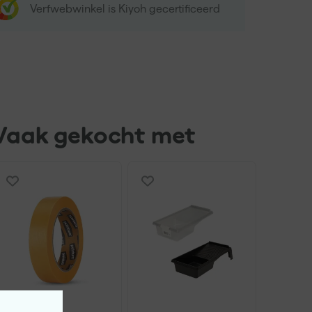
Verfwebwinkel is Kiyoh gecertificeerd
Vaak gekocht met