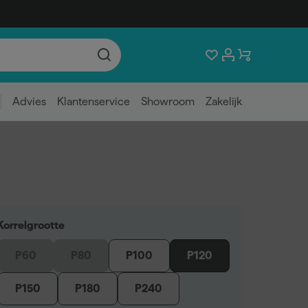
Advies
Klantenservice
Showroom
Zakelijk
Korrelgrootte
P60
P80
P100
P120
P150
P180
P240