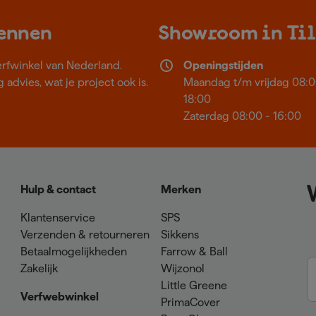
kennen
Showroom in Ti
erfwinkel van Nederland.
Openingstijden
 advies, wat je project ook is.
Maandag t/m vrijdag 08:0
18:00
Zaterdag 08:00 - 16:00
Hulp & contact
Merken
Klantenservice
SPS
Verzenden & retourneren
Sikkens
Betaalmogelijkheden
Farrow & Ball
Zakelijk
Wijzonol
Little Greene
Verfwebwinkel
PrimaCover