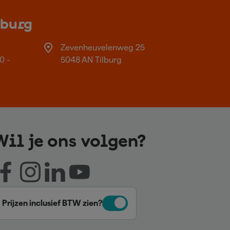
lburg
Zevenheuvelenweg 25
0 -
5048 AN Tilburg
Wil je ons volgen?
Prijzen inclusief BTW zien?