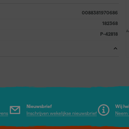
0088381970686
182368
A
P-42818
Nieuwsbrief
Wij he
vens
Inschrijven wekelijkse nieuwsbrief
Neem c