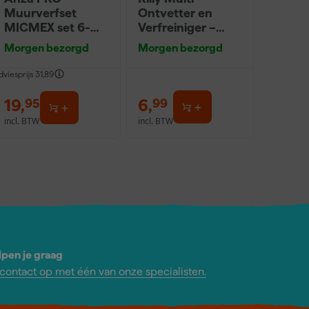
Muurverfset
Ontvetter en
MICMEX set 6-
Verfreiniger –
delig
0,5L
Morgen bezorgd
Morgen bezorgd
dviesprijs
31,89
19
,
6
,
95
99
incl. BTW
incl. BTW
lpen je graag
ontact op met één van onze specialisten.