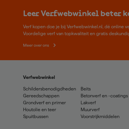
Leer Verfwebwinkel beter 
Verf kopen doe je bij Verfwebwinkel.nl, dé online v
Voordelige verf van topkwaliteit en gratis deskundig
Meer over ons
Verfwebwinkel
Schildersbenodigdheden
Beits
Gereedschappen
Betonverf en -coatings
Grondverf en primer
Lakverf
Houtolie en teer
Muurverf
Spuitbussen
Voorstrijkmiddelen