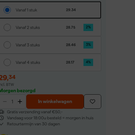
Vanaf 1 stuk
29.34
Vanaf 2 stuks
28.75
2
%
Vanaf 3 stuks
28.46
3
%
Vanaf 4 stuks
28.17
4
%
29
,
34
incl. BTW
Morgen bezorgd
In winkelwagen
Gratis verzending vanaf €50,-
Vandaag voor 18:00u besteld = morgen in huis
Retourtermijn van 30 dagen