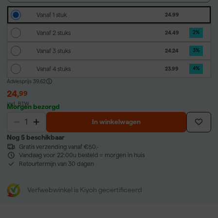
Vanaf 1 stuk
24.99
Vanaf 2 stuks
24.49
2
%
Vanaf 3 stuks
24.24
3
%
Vanaf 4 stuks
23.99
4
%
Adviesprijs
39,62
24
,
99
incl. BTW
Morgen bezorgd
In winkelwagen
Nog 5 beschikbaar
Gratis verzending vanaf €50,-
Vandaag voor 22:00u besteld = morgen in huis
Retourtermijn van 30 dagen
Verfwebwinkel is Kiyoh gecertificeerd