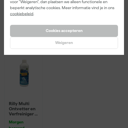
voor "Weigeren", dan plaatsen we alleen functionele en
bezorgd
bezorgd
bezorgd
inzetbakken
beperkt analytische cookies. Meer informatie vind je in ons
cookiebeleid
.
Adviesprijs
6,00
Adviesprijs
31,89
3
,
2
,
19
,
99
99
95
Cookies accepteren
incl. BTW
incl. BTW
incl. BTW
Weigeren
Onze Top 10
Rilly Multi
Ontvetter en
Verfreiniger –
0,5L
Morgen
bezorgd