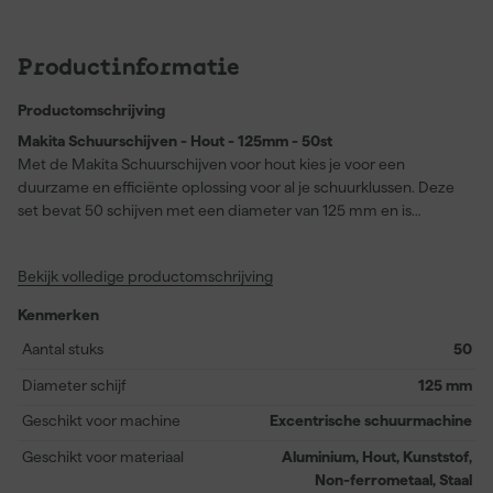
Productinformatie
Productomschrijving
Makita Schuurschijven - Hout - 125mm - 50st
Met de Makita Schuurschijven voor hout kies je voor een
duurzame en efficiënte oplossing voor al je schuurklussen. Deze
set bevat 50 schijven met een diameter van 125 mm en is
speciaal ontworpen voor het schuren van hout. Door de
universele maat en praktische uitvoering zijn deze schuurschijven
Bekijk volledige productomschrijving
breed inzetbaar en eenvoudig te bevestigen op verschillende
excentrische schuurmachines. Ze passen perfect op Makita
Kenmerken
modellen zoals BBO180RFJ, BO5030K, DBO180Z en nog veel
meer, wat zorgt voor optimale resultaten zonder gedoe. Of je nu
Aantal stuks
50
oude verflagen verwijdert, hout voorbereidt voor afwerking of
Diameter schijf
125 mm
oppervlakken gladmaakt, deze schuurschijven bieden de juiste
combinatie van stevigheid en flexibiliteit. Hierdoor werk je snel en
Geschikt voor machine
Excentrische schuurmachine
nauwkeurig, en bespaar je tijd bij grotere projecten. Dankzij de
Geschikt voor materiaal
Aluminium, Hout, Kunststof,
handige verpakking van 50 stuks heb je altijd voldoende
Non-ferrometaal, Staal
materiaal op voorraad voor meerdere klussen.