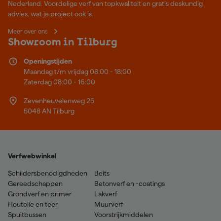
Nederland. Voordelige verf van topkwaliteit en gratis deskundig
advies, wat je project ook is.
Meer over ons
Showroom in Tilburg
Openingstijden
Maandag t/m vrijdag 08:00 - 18:00
Zaterdag 08:00 - 16:00
Zevenheuvelenweg 25
5048 AN Tilburg
Verfwebwinkel
Schildersbenodigdheden
Beits
Gereedschappen
Betonverf en -coatings
Grondverf en primer
Lakverf
Houtolie en teer
Muurverf
Spuitbussen
Voorstrijkmiddelen