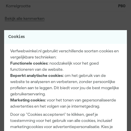
Korrelgrootte
P80
Bekijk alle kenmerken
Vaak gekocht met
Cookies
Verfwebwinkel.nl gebruikt verschillende soorten cookies en
vergelijkbare technieken:
Functionele cookies:
noodzakelijk voor het goed
functioneren van de website.
Beperkt analytische cookies:
om het gebruik van de
website te analyseren en verbeteren, zonder persoonlijke
profielen aan te leggen. Dit biedt voor jou de best mogelijke
gebruikerservaring.
Marketing cookies:
voor het tonen van gepersonaliseerde
advertenties en het volgen van je internetgedrag.
Paintura
Go!Paint
Anza PRO
Door op "Cookies accepteren" te klikken, geef je
Lucamax
Economy S
Muurverfset
Washi tape -
Verfbak -
MICMEX set
toestemming voor het gebruik van alle cookies, inclusief
50mx24mm
10cm Roller -
6-delig
marketingcookies voor advertentiepersonalisatie. Kies je
Morgen
Morgen
Morgen
15 x 32 cm + 5