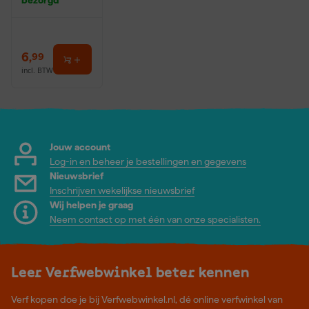
6
,
99
incl. BTW
Jouw account
Log-in en beheer je bestellingen en gegevens
Nieuwsbrief
Inschrijven wekelijkse nieuwsbrief
Wij helpen je graag
Neem contact op met één van onze specialisten.
Leer Verfwebwinkel beter kennen
Verf kopen doe je bij Verfwebwinkel.nl, dé online verfwinkel van