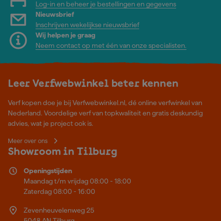
Log-in en beheer je bestellingen en gegevens
Nieuwsbrief
Inschrijven wekelijkse nieuwsbrief
Wij helpen je graag
Neem contact op met één van onze specialisten.
Leer Verfwebwinkel beter kennen
Verf kopen doe je bij Verfwebwinkel.nl, dé online verfwinkel van
Nederland. Voordelige verf van topkwaliteit en gratis deskundig
advies, wat je project ook is.
Meer over ons
Showroom in Tilburg
Openingstijden
Maandag t/m vrijdag 08:00 - 18:00
Zaterdag 08:00 - 16:00
Zevenheuvelenweg 25
5048 AN Tilburg