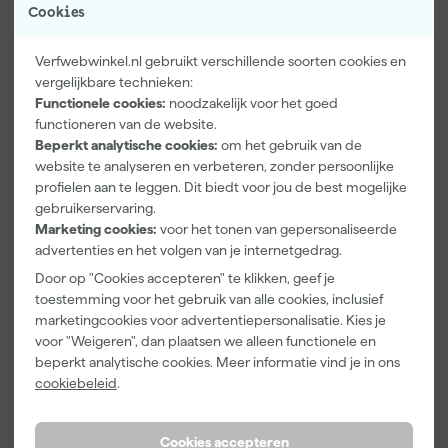
Cookies
Verfwebwinkel.nl gebruikt verschillende soorten cookies en
vergelijkbare technieken:
Functionele cookies:
noodzakelijk voor het goed
Anza Verfstok
Go!Paint Roll
Rilly Multi
functioneren van de website.
uitschuifbaar
And Go
Ontvetter en
Beperkt analytische cookies:
om het gebruik van de
- 1x2m
Verfemmer -
Verfreiniger –
website te analyseren en verbeteren, zonder persoonlijke
25cm Roller -
0,5L
Morgen
Morgen
Morgen
profielen aan te leggen. Dit biedt voor jou de best mogelijke
10L + 5
bezorgd
bezorgd
bezorgd
gebruikerservaring.
Inzetemmers
Marketing cookies:
voor het tonen van gepersonaliseerde
en deksel
advertenties en het volgen van je internetgedrag.
Adviesprijs
11,47
Door op "Cookies accepteren" te klikken, geef je
9
,
12
,
6
,
95
99
99
toestemming voor het gebruik van alle cookies, inclusief
incl. BTW
incl. BTW
incl. BTW
marketingcookies voor advertentiepersonalisatie. Kies je
voor "Weigeren", dan plaatsen we alleen functionele en
beperkt analytische cookies. Meer informatie vind je in ons
cookiebeleid
.
Cookies accepteren