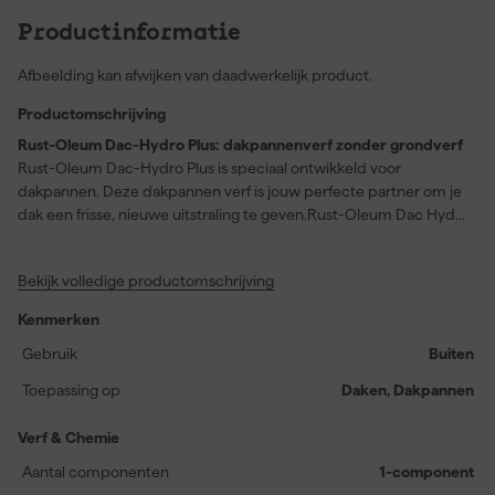
Productinformatie
Afbeelding kan afwijken van daadwerkelijk product.
Productomschrijving
Rust-Oleum Dac-Hydro Plus: dakpannenverf zonder grondverf
Rust-Oleum Dac-Hydro Plus is speciaal ontwikkeld voor
dakpannen. Deze dakpannen verf is jouw perfecte partner om je
dak een frisse, nieuwe uitstraling te geven.Rust-Oleum Dac Hydro
Plus is flexibel en duurzaam. Deze watergedragen dakpannen
verf biedt een uitstekende kleurdekking met een zijdezachte
Bekijk volledige productomschrijving
glansgraad die jouw dakpannen beschermt tegen diverse
weersomstandigheden, waardoor je lang kunt genieten van een
Kenmerken
mooi afgewerkt dak.
Gebruik
Buiten
Hoe gebruik je Rust-Oleum Dac-Hydro Plus
Toepassing op
Daken, Dakpannen
De ondergrond moet altijd grondig gereinigd zijn. Met een
hogedruk spuit of algendoder concentraat. De ondergrond moet
Verf & Chemie
droog en niet krijtend zijn. Voor betonnen ondergronden heb je
geen primer nodig. Voor andere gronden is dit wel nodig. Zie het
Aantal componenten
1-component
kenmerkenblad voor een overzicht van ondergronden en