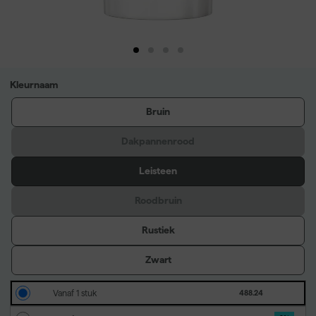
Kleurnaam
Bruin
Dakpannenrood
Leisteen
Roodbruin
Rustiek
Zwart
Vanaf 1 stuk
488.24