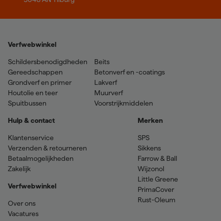
Verfwebwinkel
Schildersbenodigdheden
Beits
Gereedschappen
Betonverf en -coatings
Grondverf en primer
Lakverf
Houtolie en teer
Muurverf
Spuitbussen
Voorstrijkmiddelen
Hulp & contact
Merken
Klantenservice
SPS
Verzenden & retourneren
Sikkens
Betaalmogelijkheden
Farrow & Ball
Zakelijk
Wijzonol
Little Greene
Verfwebwinkel
PrimaCover
Rust-Oleum
Over ons
Vacatures