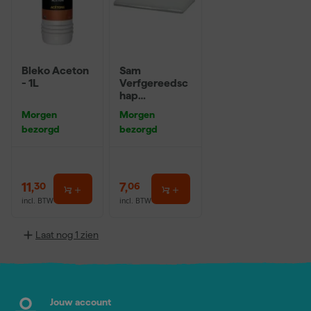
Bleko Aceton
Sam
- 1L
Verfgereedsc
hap
Afdekfolie dik
Morgen
Morgen
- 4mx5m
bezorgd
bezorgd
11
,
7
,
30
06
incl. BTW
incl. BTW
Laat nog 1 zien
Jouw account