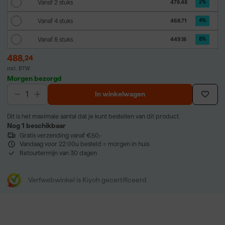
Vanaf 2 stuks
478.48
2
%
Vanaf 4 stuks
468.71
4
%
Vanaf 8 stuks
449.18
8
%
488
,
24
incl. BTW
Morgen bezorgd
In winkelwagen
Dit is het maximale aantal dat je kunt bestellen van dit product.
Nog 1 beschikbaar
Gratis verzending vanaf €50,-
Vandaag voor 22:00u besteld = morgen in huis
Retourtermijn van 30 dagen
Verfwebwinkel is Kiyoh gecertificeerd