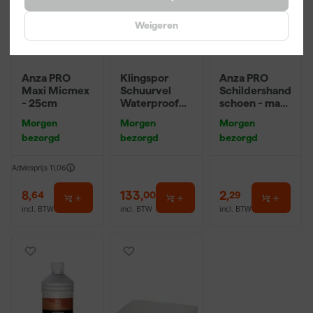
Weigeren
Anza PRO
Klingspor
Anza PRO
Maxi Micmex
Schuurvel
Schildershand
- 25cm
Waterproof
schoen - maat
P60
8 (M)
Morgen
Morgen
Morgen
230X280Mm
bezorgd
bezorgd
bezorgd
Adviesprijs
11,06
8
,
133
,
2
,
64
00
29
incl. BTW
incl. BTW
incl. BTW