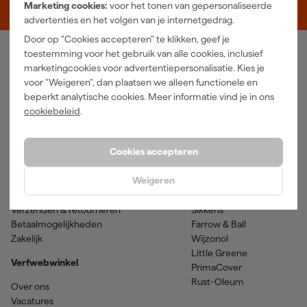
5048 AN Tilburg
Marketing cookies:
voor het tonen van gepersonaliseerde
advertenties en het volgen van je internetgedrag.
Door op "Cookies accepteren" te klikken, geef je
toestemming voor het gebruik van alle cookies, inclusief
Verfwebwinkel
marketingcookies voor advertentiepersonalisatie. Kies je
voor "Weigeren", dan plaatsen we alleen functionele en
Schildersbenodigdheden
Beits
beperkt analytische cookies. Meer informatie vind je in ons
Gereedschappen
Betonverf en -coatings
cookiebeleid
.
Grondverf en primer
Lakverf
Houtolie en teer
Muurverf
Spuitbussen
Voorstrijkmiddelen
Cookies accepteren
Hulp & contact
Merken
Weigeren
Klantenservice
SPS
Verzenden & retourneren
Sikkens
Betaalmogelijkheden
Farrow & Ball
Zakelijk
Wijzonol
Little Greene
Verfwebwinkel
PrimaCover
Rust-Oleum
Over ons
Vacatures