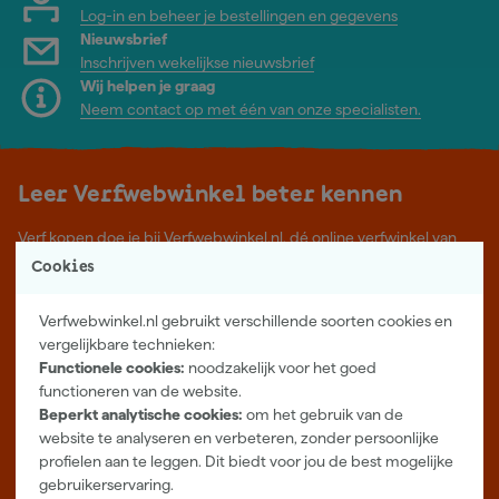
Log-in en beheer je bestellingen en gegevens
Nieuwsbrief
Inschrijven wekelijkse nieuwsbrief
Wij helpen je graag
Neem contact op met één van onze specialisten.
Leer Verfwebwinkel beter kennen
Verf kopen doe je bij Verfwebwinkel.nl, dé online verfwinkel van
Nederland. Voordelige verf van topkwaliteit en gratis deskundig
Cookies
advies, wat je project ook is.
Verfwebwinkel.nl gebruikt verschillende soorten cookies en
Meer over ons
vergelijkbare technieken:
Showroom in Tilburg
Functionele cookies:
noodzakelijk voor het goed
functioneren van de website.
Openingstijden
Beperkt analytische cookies:
om het gebruik van de
Maandag t/m vrijdag 08:00 - 18:00
website te analyseren en verbeteren, zonder persoonlijke
Zaterdag 08:00 - 16:00
profielen aan te leggen. Dit biedt voor jou de best mogelijke
Zevenheuvelenweg 25
gebruikerservaring.