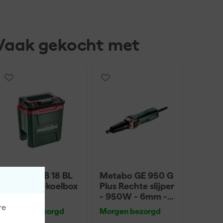
Vaak gekocht met
Metabo KB 18 BL
Metabo GE 950 G
18V Accu-koelbox
Plus Rechte slijper
met
- 950W - 6mm -
warmhoudfuncti
variabel
re
Morgen bezorgd
Morgen bezorgd
e - 24L