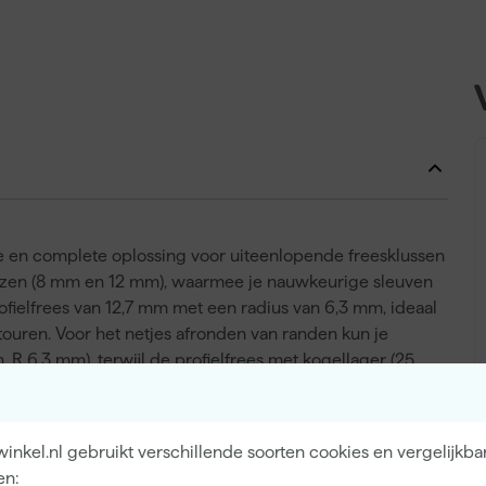
e en complete oplossing voor uiteenlopende freesklussen
frezen (8 mm en 12 mm), waarmee je nauwkeurige sleuven
fielfrees van 12,7 mm met een radius van 6,3 mm, ideaal
touren. Voor het netjes afronden van randen kun je
R 6,3 mm), terwijl de profielfrees met kogellager (25
t strakke lijnen. Ten slotte biedt de V-groeffrees (12,7
den. Met deze frezenset beschik je over een breed scala
t projecten waarin precisie en afwerking centraal staan.
nkel.nl gebruikt verschillende soorten cookies en vergelijkba
en: