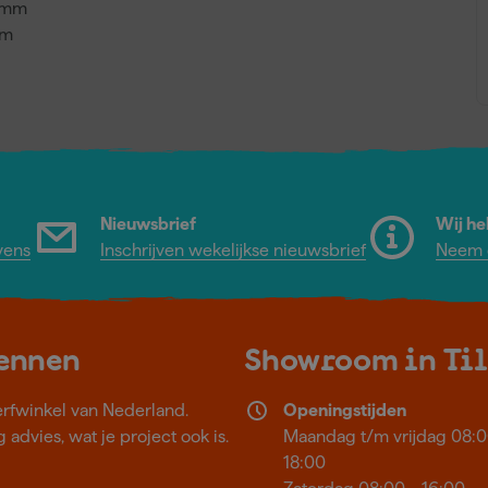
,3mm
mm
Nieuwsbrief
Wij he
vens
Inschrijven wekelijkse nieuwsbrief
Neem c
kennen
Showroom in Ti
erfwinkel van Nederland.
Openingstijden
 advies, wat je project ook is.
Maandag t/m vrijdag 08:0
18:00