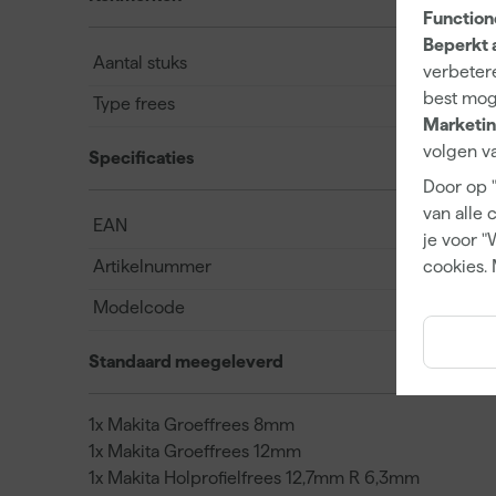
Function
Beperkt 
Aantal stuks
verbetere
best mog
Type frees
Marketin
volgen va
Specificaties
Door op 
van alle 
EAN
je voor "
cookies. 
Artikelnummer
Modelcode
Standaard meegeleverd
1x Makita Groeffrees 8mm
1x Makita Groeffrees 12mm
1x Makita Holprofielfrees 12,7mm R 6,3mm