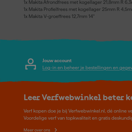
1x Makita Afrondfrees met kogellager 21,8mm R 6
1x Makita Profielfrees met kogellager 25mm R 4,5
1x Makita V-groeffrees 12,7mm 14°
Jouw account
Log-in en beheer je bestellingen en gege
Leer Verfwebwinkel beter 
Verf kopen doe je bij Verfwebwinkel.nl, dé online v
Voordelige verf van topkwaliteit en gratis deskundig
Meer over ons