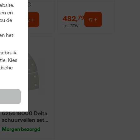
ebsite.
dviesprijs
143,99
ren en
110
,
482
,
39
79
jou de
incl. BTW
incl. BTW
en het
 gebruik
ie. Kies
tische
Metabo
625618000 Delta
schuurvellen set
voor verf en lak -
Morgen bezorgd
100x150mm -
P40, P80, P120,