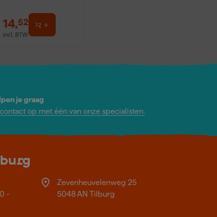
P180, P240 (10st)
14
,
52
incl. BTW
lpen je graag
ontact op met één van onze specialisten.
lburg
Zevenheuvelenweg 25
0 -
5048 AN Tilburg