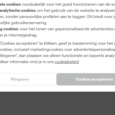
ele cookies:
noodzakelijk voor het goed functioneren van de w
A
analytische cookies:
om het gebruik van de website te analyse
6
n, zonder persoonlijke profielen aan te leggen. Dit biedt voor 
elijke gebruikerservaring.
Frezenset
g cookies:
voor het tonen van gepersonaliseerde advertenties 
n je internetgedrag.
"Cookies accepteren" te klikken, geef je toestemming voor het
cookies, inclusief marketingcookies voor advertentiepersonalisat
4007430171917
Weigeren", dan plaatsen we alleen functionele en beperkt analy
Meer informatie vind je in ons
cookiebeleid
.
150459
631040000
Weigeren
Cookies accepteren