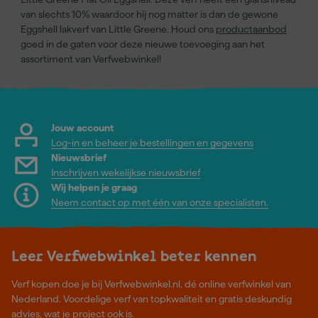
van slechts 10% waardoor hij nog matter is dan de gewone
Eggshell lakverf van Little Greene. Houd ons
productaanbod
goed in de gaten voor deze nieuwe toevoeging aan het
assortiment van Verfwebwinkel!
Jouw account
Log-in en beheer je bestellingen en gegevens
Nieuwsbrief
Inschrijven wekelijkse nieuwsbrief
Wij helpen je graag
Neem contact op met één van onze specialisten.
Leer Verfwebwinkel beter kennen
Verf kopen doe je bij Verfwebwinkel.nl, dé online verfwinkel van
Nederland. Voordelige verf van topkwaliteit en gratis deskundig
advies, wat je project ook is.