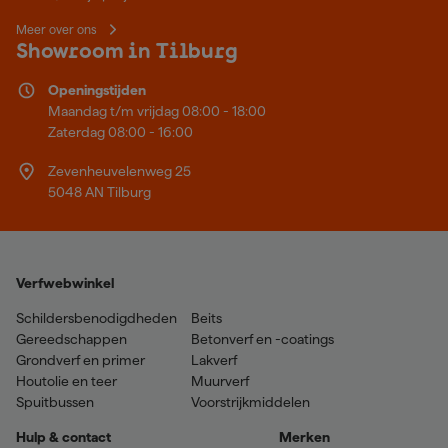
Meer over ons
Showroom in Tilburg
Openingstijden
Maandag t/m vrijdag 08:00 - 18:00
Zaterdag 08:00 - 16:00
Zevenheuvelenweg 25
5048 AN Tilburg
Verfwebwinkel
Schildersbenodigdheden
Beits
Gereedschappen
Betonverf en -coatings
Grondverf en primer
Lakverf
Houtolie en teer
Muurverf
Spuitbussen
Voorstrijkmiddelen
Hulp & contact
Merken