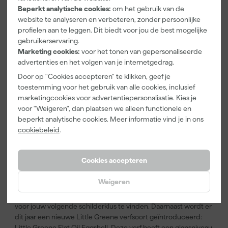
nieuwe kart gemakkelijk te vouwen, waardoor je de verfkleur
Beperkt analytische cookies:
om het gebruik van de
tegen iedere gewenste achtergrond kunt bekijken. Denk hierbij
website te analyseren en verbeteren, zonder persoonlijke
aan een meubelstuk, kozijn, behang, tegel of moodboard. Zo kun
profielen aan te leggen. Dit biedt voor jou de best mogelijke
je beter zien hoe de kleur in jouw interieur past. Ook de
gebruikerservaring.
achtergrondkleur van de kaart is aangepast. Deze is nu donkerder
Marketing cookies:
voor het tonen van gepersonaliseerde
geworden, waardoor het makkelijker is om het verschil tussen
advertenties en het volgen van je internetgedrag.
vergelijkbare lichte tinten te zien. Verder zijn de verfkleuren op de
Door op "Cookies accepteren" te klikken, geef je
kaart geverfd in de kwaliteit van Little Greene Absolute Matt
toestemming voor het gebruik van alle cookies, inclusief
Emulsion. Hierdoor zijn de verfkleuren gelijk in de karakteristieke
marketingcookies voor advertentiepersonalisatie. Kies je
matte, krijtachtige afwerking van Little Greene te zien. Zo ontstaat
voor "Weigeren", dan plaatsen we alleen functionele en
de ultieme kleurervaring!
beperkt analytische cookies. Meer informatie vind je in ons
cookiebeleid
.
Verkrijgbaar in alle soorten Little
Greene verf
Cookies accepteren
Uiteraard zijn alle verftinten uit de nieuwe Colours of England
kleurenkaart verkrijgbaar in iedere Little Greene verfsoort. Of
Weigeren
je nu binnen of buiten gaat schilderen en welk
afwerkingsniveau je ook zoekt: er is altijd een
Little Greene verf
voor jouw volgende schilderklus te vinden. Daarnaast wordt er
dit jaar een nieuwe Little Greene verfsoort geïntroduceerd:
Little Greene Flat Oil Eggshell. Deze verf heeft een glansniveau