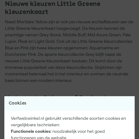
Nieuwe kleuren Little Greene
kleurenkaart
Naast Mortlake Yellow zijn er ook zes nieuwe archiefkleuren aan de
Little Greene kleurenkaart toegevoegd. De kleuren kennen de
prachtige namen Grey Stone, Middle Buff, Mid Azure Green, Pale
Lupin, Pleat en Light Gold. Ook uit de Little Greene kleurcollecties
Blue en Pink zijn twee kleuren opgenomen: Aquamarine en
Dorchester Pink. De aparte kleurcollectie Grey blijft naast de
nieuwe Little Greene kleurenkaart bestaan. Dit komt door de
immense populariteit van deze kleurcollectie. Grijstinten zijn
momenteel helemaal hot in het interieur en vormen de neutrale
basis binnen een modern interieur.
Verbeterde Colours of England
Cookies
kleurkaart
De nieuwe Colours of England kleurkaart is niet alleen qua inhoud
Verfwebwinkel.nl gebruikt verschillende soorten cookies en
vernieuwd, ook de gebruiksvriendelijkheid is sterk verbetert. De
vergelijkbare technieken:
kaart is opgedeeld in twee delen: een deel met meer gedempte
Functionele cookies:
noodzakelijk voor het goed
kleurtint en een deel met sterke accentkleuren. Bovendien is de
functioneren van de website.