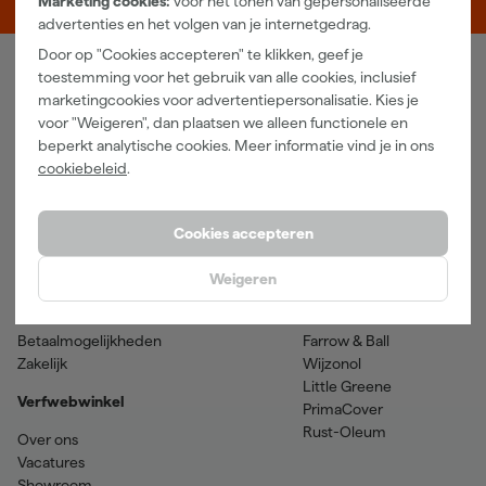
Marketing cookies:
voor het tonen van gepersonaliseerde
advertenties en het volgen van je internetgedrag.
Door op "Cookies accepteren" te klikken, geef je
toestemming voor het gebruik van alle cookies, inclusief
Verfwebwinkel
marketingcookies voor advertentiepersonalisatie. Kies je
voor "Weigeren", dan plaatsen we alleen functionele en
Schildersbenodigdheden
Beits
beperkt analytische cookies. Meer informatie vind je in ons
Gereedschappen
Betonverf en -coatings
cookiebeleid
.
Grondverf en primer
Lakverf
Houtolie en teer
Muurverf
Spuitbussen
Voorstrijkmiddelen
Cookies accepteren
Hulp & contact
Merken
Weigeren
Klantenservice
SPS
Verzenden & retourneren
Sikkens
Betaalmogelijkheden
Farrow & Ball
Zakelijk
Wijzonol
Little Greene
Verfwebwinkel
PrimaCover
Rust-Oleum
Over ons
Vacatures
Showroom