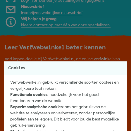
Log-in en beheer je bestellingen en gegevens
Nieuwsbrief
Inschrijven wekelijkse nieuwsbrief
Wij helpen je graag
Neem contact op met één van onze specialisten.
Leer Verfwebwinkel beter kennen
Verf kopen doe je bij Verfwebwinkel.nl, dé online verfwinkel van
Nederland. Voordelige verf van topkwaliteit en gratis deskundig
Cookies
advies, wat je project ook is.
Meer over ons
Verfwebwinkel.nl gebruikt verschillende soorten cookies en
Showroom in Tilburg
vergelijkbare technieken:
Functionele cookies:
noodzakelijk voor het goed
Openingstijden
functioneren van de website.
Maandag t/m vrijdag 08:00 - 18:00
Beperkt analytische cookies:
om het gebruik van de
Zaterdag 08:00 - 16:00
website te analyseren en verbeteren, zonder persoonlijke
profielen aan te leggen. Dit biedt voor jou de best mogelijke
Zevenheuvelenweg 25
gebruikerservaring.
5048 AN Tilburg