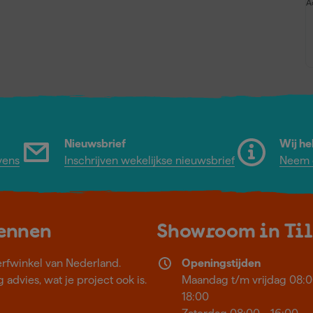
A
Nieuwsbrief
Wij he
vens
Inschrijven wekelijkse nieuwsbrief
Neem c
kennen
Showroom in Ti
erfwinkel van Nederland.
Openingstijden
 advies, wat je project ook is.
Maandag t/m vrijdag 08:0
18:00