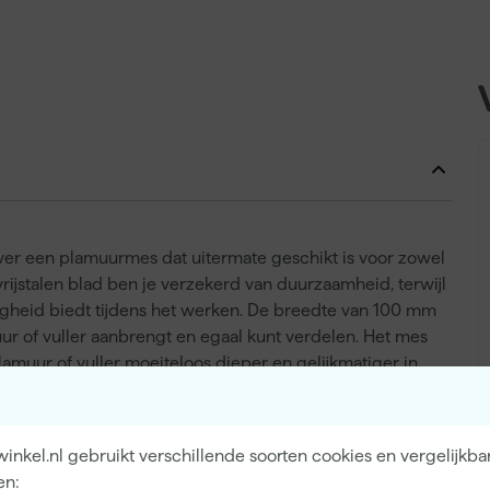
er een plamuurmes dat uitermate geschikt is voor zowel
vrijstalen blad ben je verzekerd van duurzaamheid, terwijl
evigheid biedt tijdens het werken. De breedte van 100 mm
uur of vuller aanbrengt en egaal kunt verdelen. Het mes
amuur of vuller moeiteloos dieper en gelijkmatiger in
 en wordt het oppervlak optimaal gevuld. Of je nu werkt
ie, dit plamuurmes ondersteunt je bij elke stap.
nkel.nl gebruikt verschillende soorten cookies en vergelijkba
en: