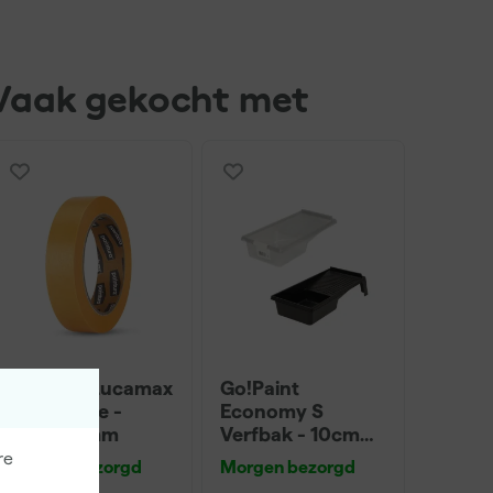
Vaak gekocht met
Paintura Lucamax
Go!Paint
Washi tape -
Economy S
50mx24mm
Verfbak - 10cm
Roller - 15 x 32 cm
re
Morgen bezorgd
Morgen bezorgd
+ 5 inzetbakken