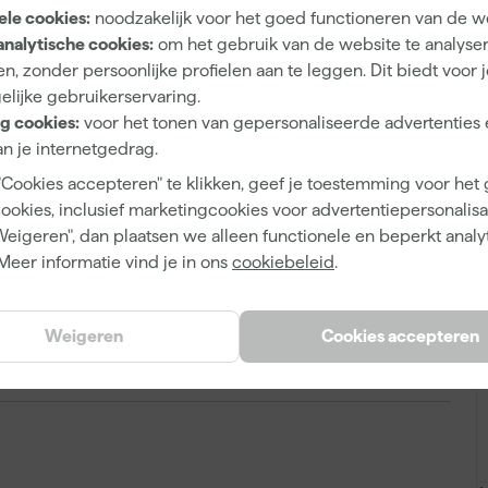
ele cookies:
noodzakelijk voor het goed functioneren van de w
A
4 cm
analytische cookies:
om het gebruik van de website te analyse
n, zonder persoonlijke profielen aan te leggen. Dit biedt voor 
4 cm
elijke gebruikerservaring.
Nee
g cookies:
voor het tonen van gepersonaliseerde advertenties 
n je internetgedrag.
"Cookies accepteren" te klikken, geef je toestemming voor het
cookies, inclusief marketingcookies voor advertentiepersonalisat
Weigeren", dan plaatsen we alleen functionele en beperkt analy
8711451031063
Meer informatie vind je in ons
cookiebeleid
.
374714
7064
Weigeren
Cookies accepteren