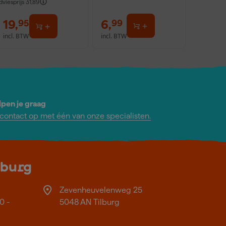
dviesprijs
31,89
19
,
6
,
95
99
incl. BTW
incl. BTW
lpen je graag
ontact op met één van onze specialisten.
lburg
Zevenheuvelenweg 25
0 -
5048 AN Tilburg