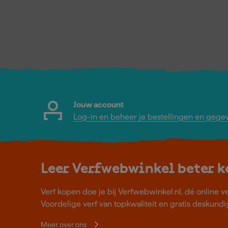
Jouw account
Log-in en beheer je bestellingen en gege
Leer Verfwebwinkel beter 
Verf kopen doe je bij Verfwebwinkel.nl, dé online v
Voordelige verf van topkwaliteit en gratis deskundig
Meer over ons