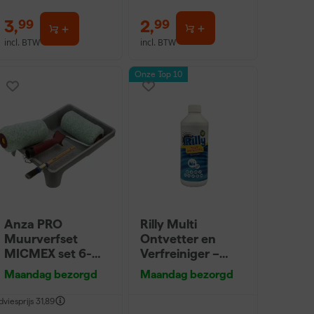
3
,
2
,
99
99
incl. BTW
incl. BTW
Onze Top 10
Anza PRO
Rilly Multi
Muurverfset
Ontvetter en
MICMEX set 6-
Verfreiniger –
delig
0,5L
Maandag bezorgd
Maandag bezorgd
dviesprijs
31,89