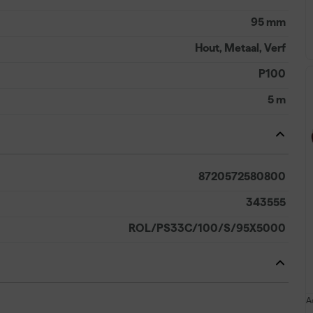
95 mm
Hout, Metaal, Verf
P100
5 m
8720572580800
343555
ROL/PS33C/100/S/95X5000
A