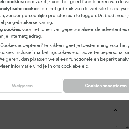
ele cookies:
noodzakelijk voor het goed functioneren van de w
f van het materiaal en het doel van je klus. Voor grof
analytische cookies:
om het gebruik van de website te analyse
 of roest op metaal gebruik je korrel 40 tot 60. Wil je
n, zonder persoonlijke profielen aan te leggen. Dit biedt voor 
op beits of lak? Dan zijn korrels tussen 80 en 120 ideaal.
elijke gebruikerservaring.
f P120 voor gladschuren vóór het gronden. Wil je licht
g cookies:
voor het tonen van gepersonaliseerde advertenties 
chuurpapier met korrel 120 tot 180. Tussen laklagen
n je internetgedrag.
 P320, perfect om het oppervlak spiegelglad te maken of
"Cookies accepteren" te klikken, geef je toestemming voor het
stof vraagt om een fijne aanpak: korrel 320 werkt hier het
cookies, inclusief marketingcookies voor advertentiepersonalisat
Weigeren", dan plaatsen we alleen functionele en beperkt analy
Meer informatie vind je in ons
cookiebeleid
.
ersol alvorens je gaat schuren!
Weigeren
Cookies accepteren
Lucamax Schuurpapier rol
A
1