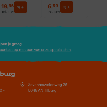
19
,
6
,
95
99
incl. BTW
incl. BTW
lpen je graag
ontact op met één van onze specialisten.
lburg
Zevenheuvelenweg 25
0 -
5048 AN Tilburg