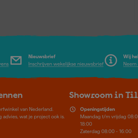
Nieuwsbrief
Wij he
vens
Inschrijven wekelijkse nieuwsbrief
Neem c
kennen
Showroom in Ti
erfwinkel van Nederland.
Openingstijden
 advies, wat je project ook is.
Maandag t/m vrijdag 08:0
18:00
Zaterdag 08:00 - 16:00