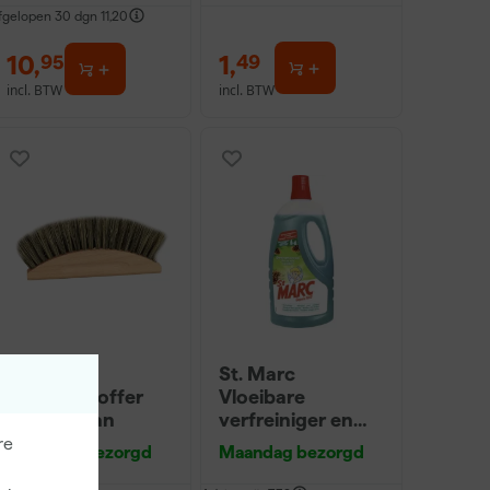
fgelopen 30 dgn
11,20
10
,
1
,
95
49
incl. BTW
incl. BTW
Anza
St. Marc
Schilderstoffer
Vloeibare
Halve Maan
verfreiniger en
ontvetter - 1L
re
Maandag bezorgd
Maandag bezorgd