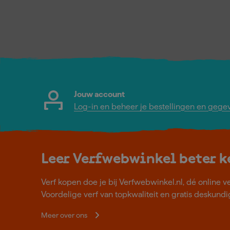
Jouw account
Log-in en beheer je bestellingen en gege
Leer Verfwebwinkel beter 
Verf kopen doe je bij Verfwebwinkel.nl, dé online v
Voordelige verf van topkwaliteit en gratis deskundig
Meer over ons