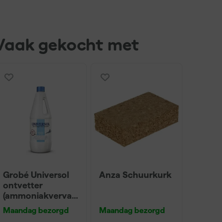
Vaak gekocht met
Grobé Universol
Anza Schuurkurk
ontvetter
(ammoniakvervan
ger) - 1L
Maandag bezorgd
Maandag bezorgd