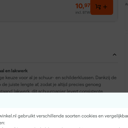
10
,
A
97
incl. BTW
al en lakwerk
e keuze voor al je schuur- en schilderklussen. Dankzij de
e juiste lengte af, zodat je altijd precies genoeg
staand lakwerk, dit schuurpapier levert consistente
oegtijdig vollopen van het schuurvlak, waardoor het
camax schuurpapier is beschikbaar in uiteenlopende
 rollen van 5 of 25 meter, afhankelijk van je klusgrootte.
nkel.nl gebruikt verschillende soorten cookies en vergelijkba
en:
t?