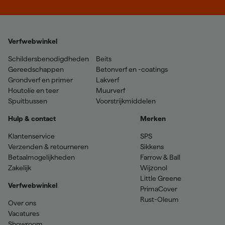
Verfwebwinkel
Schildersbenodigdheden
Beits
Gereedschappen
Betonverf en -coatings
Grondverf en primer
Lakverf
Houtolie en teer
Muurverf
Spuitbussen
Voorstrijkmiddelen
Hulp & contact
Merken
Klantenservice
SPS
Verzenden & retourneren
Sikkens
Betaalmogelijkheden
Farrow & Ball
Zakelijk
Wijzonol
Little Greene
Verfwebwinkel
PrimaCover
Rust-Oleum
Over ons
Vacatures
Showroom