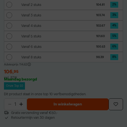
Vanaf 2 stuks
104.81
2
%
Vanaf 3 stuks
103.74
3
%
Vanaf 4 stuks
102.67
4
%
Vanaf 5 stuks
101.60
5
%
Vanaf 6 stuks
100.53
6
%
Vanaf 8 stuks
98.39
8
%
Adviesprijs
114,62
106
,
95
incl. BTW
Maandag bezorgd
Onze Top 10
Dit product staat in onze top 10 verfbenodigdheden.
In winkelwagen
Gratis verzending vanaf €50,-
Retourtermijn van 30 dagen