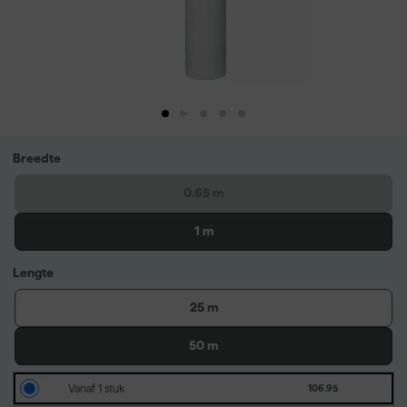
Breedte
0.65 m
1 m
Lengte
25 m
50 m
Vanaf 1 stuk
106.95