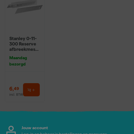
Stanley 0-11-
300 Reserve
afbreekmesse
n - 9mm (10st)
Maandag
bezorgd
6
,
49
incl. BTW
Jouw account