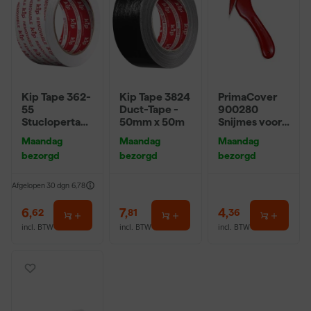
Kip Tape 362-
Kip Tape 3824
PrimaCover
55
Duct-Tape -
900280
Stuclopertap
50mm x 50m
Snijmes voor
e
folie en
Maandag
Maandag
Maandag
Verwijderbaar
afdekvlies
bezorgd
bezorgd
bezorgd
- 50mm x
30m
Afgelopen 30 dgn
6,78
6
,
7
,
4
,
62
81
36
incl. BTW
incl. BTW
incl. BTW