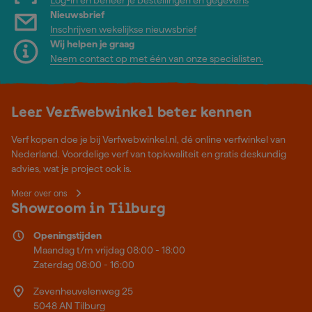
Log-in en beheer je bestellingen en gegevens
Nieuwsbrief
Inschrijven wekelijkse nieuwsbrief
Wij helpen je graag
Neem contact op met één van onze specialisten.
Leer Verfwebwinkel beter kennen
Verf kopen doe je bij Verfwebwinkel.nl, dé online verfwinkel van
Nederland. Voordelige verf van topkwaliteit en gratis deskundig
advies, wat je project ook is.
Meer over ons
Showroom in Tilburg
Openingstijden
Maandag t/m vrijdag 08:00 - 18:00
Zaterdag 08:00 - 16:00
Zevenheuvelenweg 25
5048 AN Tilburg