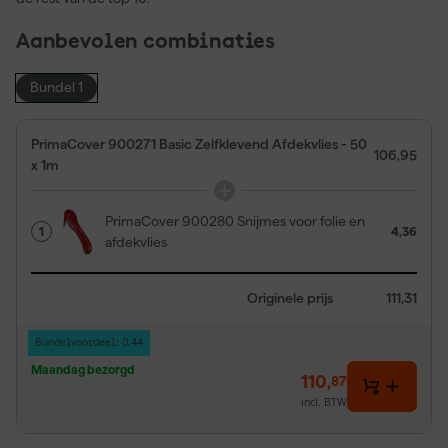
Aanbevolen combinaties
Bundel 1
PrimaCover 900271 Basic Zelfklevend Afdekvlies - 50
106,95
x 1m
PrimaCover 900280 Snijmes voor folie en
1
4,36
afdekvlies
Originele prijs
111,31
Bundelvoordeel: 0,44
Maandag bezorgd
110
,
87
incl. BTW