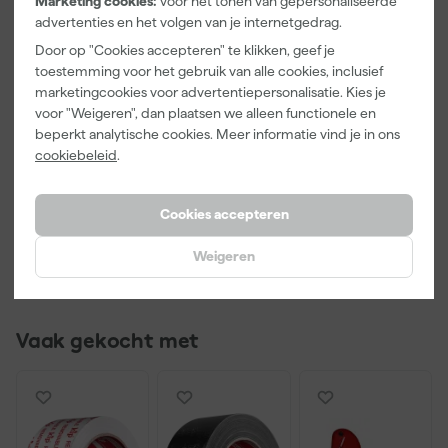
Marketing cookies:
voor het tonen van gepersonaliseerde
Standard. Basic is van iets dunner materiaal voor wat minder
advertenties en het volgen van je internetgedrag.
Breedte
1 m
zwaar gebruik. Voor zwaardere werkzaamheden kun je dus ook
Door op "Cookies accepteren" te klikken, geef je
kiezen voor de Primacover Standard.
Lengte
50 m
toestemming voor het gebruik van alle cookies, inclusief
marketingcookies voor advertentiepersonalisatie. Kies je
Bekijk alle kenmerken
voor "Weigeren", dan plaatsen we alleen functionele en
beperkt analytische cookies. Meer informatie vind je in ons
Documenten
cookiebeleid
.
Handleiding
Cookies accepteren
Kenmerkenblad
Weigeren
Vaak gekocht met