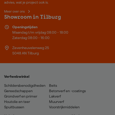
advies, wat je project ook is.
Meer over ons
Showroom in Tilburg
Openingstijden
Maandag t/m vrijdag 08:00 - 18:00
Zaterdag 08:00 - 16:00
Zevenheuvelenweg 25
5048 AN Tilburg
Verfwebwinkel
Schildersbenodigdheden
Beits
Gereedschappen
Betonverf en -coatings
Grondverf en primer
Lakverf
Houtolie en teer
Muurverf
Spuitbussen
Voorstrijkmiddelen