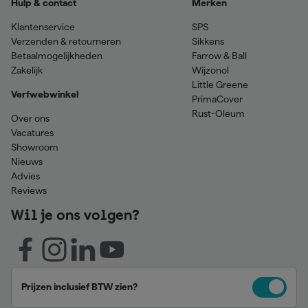
Hulp & contact
Merken
Klantenservice
SPS
Verzenden & retourneren
Sikkens
Betaalmogelijkheden
Farrow & Ball
Zakelijk
Wijzonol
Little Greene
Verfwebwinkel
PrimaCover
Rust-Oleum
Over ons
Vacatures
Showroom
Nieuws
Advies
Reviews
Wil je ons volgen?
Prijzen inclusief BTW zien?