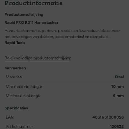
Productinformatie
Productomschrijving
Rapid PRO R311 Hamertacker
Hamertacker met superieure precisie en levensduur. Ideaal voor
het bevestigen van dakleer, isolatiemateriaal en dampfolie.
Rapid Tools
Rapid is de thuisbasis van eenvoudige, efficiënte Zweedse
bevestigingsoplossingen - van kantoornietmachines en
Bekijk volledige productomschrijving
professioneel gereedschap tot producten voor huis en tuin.
Kenmerken
Materiaal
Staal
Maximale nietlengte
10 mm
Minimale nietlengte
6 mm
Specificaties
EAN
4051661000058
Artikelnummer
120832