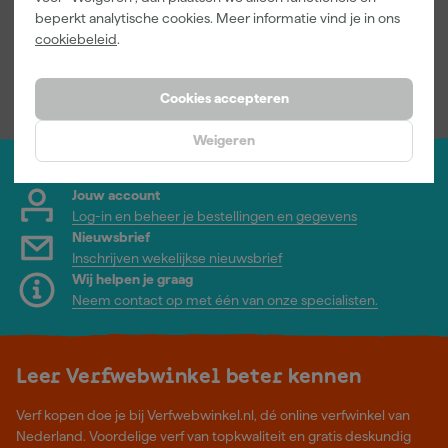
beperkt analytische cookies. Meer informatie vind je in ons
Afgelopen 30 dgn
50,19
cookiebeleid
.
31
,
49
,
63
60
incl. BTW
incl. BTW
Cookies accepteren
Weigeren
Jouw account
Log-in en beheer je bestellingen en gegevens
Nieuwsbrief
Inschrijven wekelijkse nieuwsbrief
Wij helpen je graag
Neem contact op met één van onze specialisten.
Leer Verfwebwinkel beter kennen
Verf kopen doe je bij Verfwebwinkel.nl, dé online verfwinkel van
Nederland. Voordelige verf van topkwaliteit en gratis deskundig