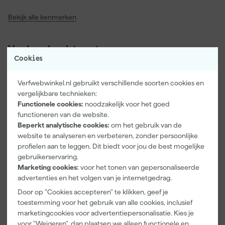
Bekijk alle kenmerken
Vaak gekocht met
Cookies
Verfwebwinkel.nl gebruikt verschillende soorten cookies en
vergelijkbare technieken:
Functionele cookies:
noodzakelijk voor het goed
functioneren van de website.
Beperkt analytische cookies:
om het gebruik van de
website te analyseren en verbeteren, zonder persoonlijke
profielen aan te leggen. Dit biedt voor jou de best mogelijke
gebruikerservaring.
Marketing cookies:
voor het tonen van gepersonaliseerde
Rapid The
Rapid The
advertenties en het volgen van je internetgedrag.
Painter
Painter+
Bouwlamp -
Bouwlamp -
Door op "Cookies accepteren" te klikken, geef je
2000Lm -
5000Lm -
toestemming voor het gebruik van alle cookies, inclusief
Morgen
Morgen
IP54
IP65
marketingcookies voor advertentiepersonalisatie. Kies je
bezorgd
bezorgd
voor "Weigeren", dan plaatsen we alleen functionele en