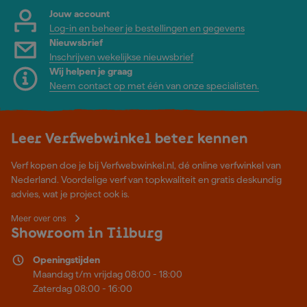
Jouw account
Log-in en beheer je bestellingen en gegevens
Nieuwsbrief
Inschrijven wekelijkse nieuwsbrief
Wij helpen je graag
Neem contact op met één van onze specialisten.
Leer Verfwebwinkel beter kennen
Verf kopen doe je bij Verfwebwinkel.nl, dé online verfwinkel van
Nederland. Voordelige verf van topkwaliteit en gratis deskundig
advies, wat je project ook is.
Meer over ons
Showroom in Tilburg
Openingstijden
Maandag t/m vrijdag 08:00 - 18:00
Zaterdag 08:00 - 16:00