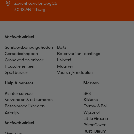
Zevenheuvelenweg 25
5048 AN Tilburg
Verfwebwinkel
Schildersbenodigdheden
Beits
Gereedschappen
Betonverf en -coatings
Grondverf en primer
Lakverf
Houtolie en teer
Muurverf
Spuitbussen
Voorstrijkmiddelen
Hulp & contact
Merken
Klantenservice
SPS
Verzenden & retourneren
Sikkens
Betaalmogelijkheden
Farrow & Ball
Zakelijk
Wijzonol
Little Greene
Verfwebwinkel
PrimaCover
Rust-Oleum
Over ons