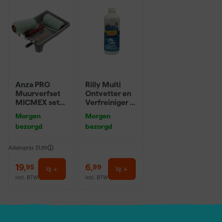
voor jou op kleur gemengd en kan daardoor niet geretourneerd
worden. Als er toch iets mis is gegaan met de kleur, kun je altijd
contact opnemen met de klantenservice. Dat lossen we graag
voor je op. Wil je zakelijk bestellen? Lees dan hier verder over
zakelijk bestellen
.
Anza PRO
Rilly Multi
Muurverfset
Ontvetter en
MICMEX set
Verfreiniger –
6-delig
0,5L
Morgen
Morgen
bezorgd
bezorgd
Adviesprijs
31,89
19
,
6
,
95
99
incl. BTW
incl. BTW