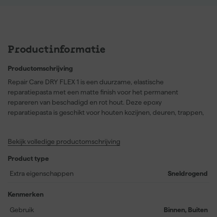
Productinformatie
Productomschrijving
Repair Care DRY FLEX 1 is een duurzame, elastische
reparatiepasta met een matte finish voor het permanent
repareren van beschadigd en rot hout. Deze epoxy
reparatiepasta is geschikt voor houten kozijnen, deuren, trappen,
meubels en andere houtconstructies, maar kan ook worden
toegepast op ondergronden zoals metselwerk, gips, beton en
Bekijk volledige productomschrijving
metaal. DRY FLEX 1 is speciaal ontwikkeld voor zeer snelle, kleine
houtreparaties en lamineren en is zowel binnen als buiten te
Product type
gebruiken.
Extra eigenschappen
Sneldrogend
Met Repair Care DRY FLEX 1 profiteer je van een duurzame en
professionele reparatie die zich gedraagt als hout en ook op
Kenmerken
dezelfde manier te bewerken is. De reparatiepasta is schuur- en
Gebruik
Binnen, Buiten
overschilderbaar na slechts 1 uur bij 20°C, zakt niet uit, krimpt niet