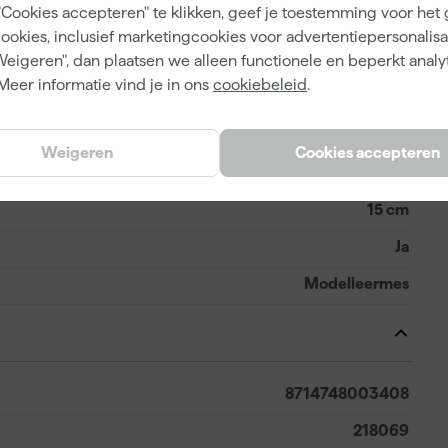
"Cookies accepteren" te klikken, geef je toestemming voor het
 de hand ligt. De messen zijn eenvoudig te reinigen en
cookies, inclusief marketingcookies voor advertentiepersonalisat
chikt voor zowel het aanbrengen als het vormgeven van
Weigeren", dan plaatsen we alleen functionele en beperkt analy
Meer informatie vind je in ons
cookiebeleid
.
A
Weigeren
Cookies accepteren
4
15 cm
Ja
Modelleermes
8714748003408
218069