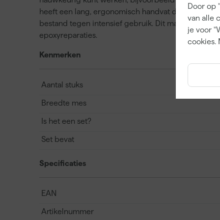
Door op 
heeft een lang, ergonomisch handvat dat prettig in
van alle 
bestand tegen intensief gebruik. Dit maakt ze ges
je voor "
epoxyreparaties.
cookies. 
Kenmerken
Aantal stuks
Breedte mes
Is het een set?
Set bevat
Specificaties
EAN
Artikelnummer