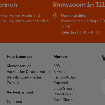
kennen
Showroom in Ti
erfwinkel van Nederland.
Openingstijden
 advies, wat je project ook is.
Maandag t/m vrijdag 08:0
18:00
Zaterdag 08:00 - 16:00
Hulp & contact
Merken
Klantenservice
SPS
Verzenden & retourneren
Sikkens
Betaalmogelijkheden
Farrow & Ball
Zakelijk
Wijzonol
Little Greene
Verfwebwinkel
PrimaCover
Rust-Oleum
Over ons