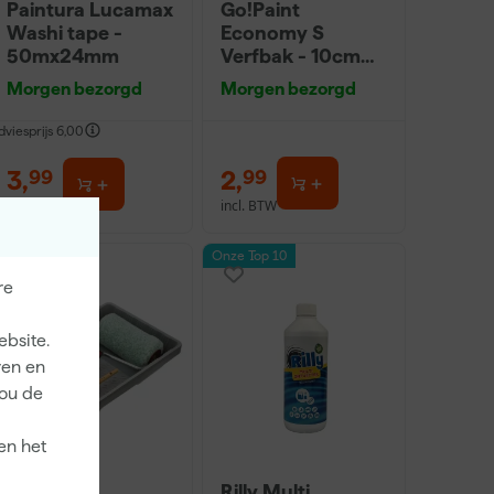
Paintura Lucamax
Go!Paint
Washi tape -
Economy S
50mx24mm
Verfbak - 10cm
Roller - 15 x 32 cm
Morgen bezorgd
Morgen bezorgd
+ 5 inzetbakken
dviesprijs
6,00
3
,
2
,
99
99
incl. BTW
incl. BTW
Onze Top 10
re
ebsite.
ren en
jou de
en het
Anza PRO
Rilly Multi