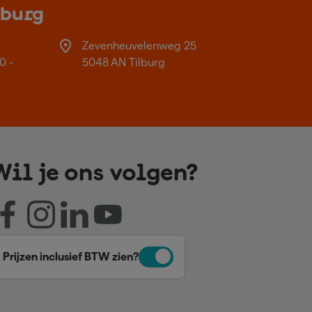
lburg
Zevenheuvelenweg 25
0 -
5048 AN Tilburg
Wil je ons volgen?
Prijzen inclusief BTW zien?