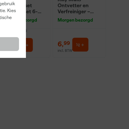
 gebruik
Muurverfset
Ontvetter en
ie. Kies
MICMEX set 6-
Verfreiniger –
delig
0,5L
tische
Morgen bezorgd
Morgen bezorgd
dviesprijs
31,89
19
,
6
,
95
99
incl. BTW
incl. BTW