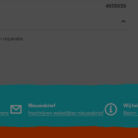
4513035
 reparatie
Nieuwsbrief
Wij he
vens
Inschrijven wekelijkse nieuwsbrief
Neem c