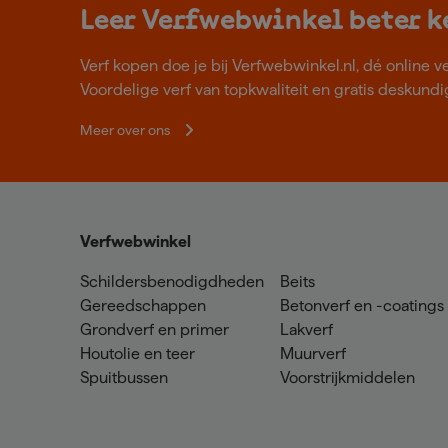
Leer Verfwebwinkel beter 
Verf kopen doe je bij Verfwebwinkel.nl, dé online v
Voordelige verf van topkwaliteit en gratis deskundig
Meer over ons
Verfwebwinkel
Schildersbenodigdheden
Beits
Gereedschappen
Betonverf en -coatings
Grondverf en primer
Lakverf
Houtolie en teer
Muurverf
Spuitbussen
Voorstrijkmiddelen