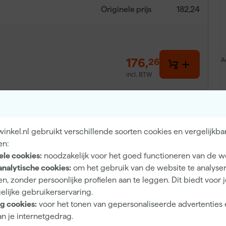
Originele prijs
182,24
176
,
A
26
incl. BTW
nkel.nl gebruikt verschillende soorten cookies en vergelijkba
en:
ele cookies:
noodzakelijk voor het goed functioneren van de w
analytische cookies:
om het gebruik van de website te analyse
 RVS
n, zonder persoonlijke profielen aan te leggen. Dit biedt voor 
je alles in huis voor het strak modelleren en afwerken
elijke gebruikerservaring.
oestvrijstalen messen in verschillende formaten, elk
g cookies:
voor het tonen van gepersonaliseerde advertenties 
 zijn voorzien van rechte hoeken, waardoor je snel en
n je internetgedrag.
ouwen van een hoek of het mengen van materiaal. Elk mes