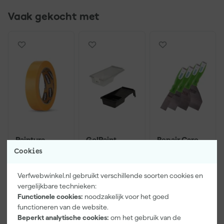
Vaak gekocht met
Paintura
Go!Paint
Repair Care
Lucamax
Economy S
EASY Q RVS
Cookies
Washi tape -
Verfbak -
modelleerme
50mx24mm
10cm Roller -
ssenset
Morgen
Morgen
Morgen
Verfwebwinkel.nl gebruikt verschillende soorten cookies en
15 x 32 cm + 5
bezorgd
bezorgd
bezorgd
inzetbakken
vergelijkbare technieken:
Functionele cookies:
noodzakelijk voor het goed
Adviesprijs
6,00
functioneren van de website.
Beperkt analytische cookies:
om het gebruik van de
3
,
2
,
62
,
99
99
74