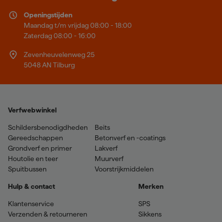
Openingstijden
Maandag t/m vrijdag 08:00 - 18:00
Zaterdag 08:00 - 16:00
Zevenheuvelenweg 25
5048 AN Tilburg
Verfwebwinkel
Schildersbenodigdheden
Beits
Gereedschappen
Betonverf en -coatings
Grondverf en primer
Lakverf
Houtolie en teer
Muurverf
Spuitbussen
Voorstrijkmiddelen
Hulp & contact
Merken
Klantenservice
SPS
Verzenden & retourneren
Sikkens