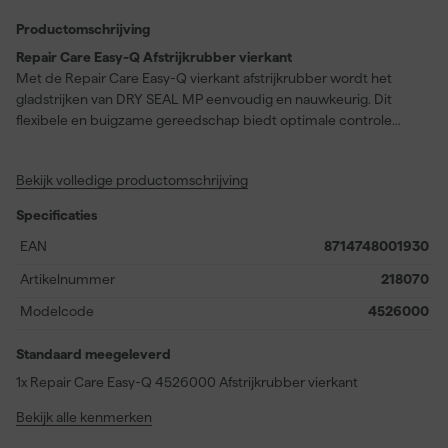
Productomschrijving
Repair Care Easy-Q Afstrijkrubber vierkant
Met de Repair Care Easy-Q vierkant afstrijkrubber wordt het
gladstrijken van DRY SEAL MP eenvoudig en nauwkeurig. Dit
flexibele en buigzame gereedschap biedt optimale controle
dankzij de drie speciaal ontworpen hoeken, waardoor je
verschillende applicatietechnieken kunt toepassen. Of je nu
Bekijk volledige productomschrijving
werkt aan kleine details of grotere oppervlakken bij het
aanbrengen van houtrotvuller, deze afstrijkrubber past zich
Specificaties
moeiteloos aan de klus aan. Het rubber is na gebruik gemakkelijk
schoon te maken, zodat je het probleemloos opnieuw kunt
EAN
8714748001930
inzetten bij toekomstige houtrot reparaties. Hiermee beschik je
Artikelnummer
218070
over een handig gereedschap dat niet alleen het eindresultaat
van je reparatiewerk verbetert, maar ook efficiënt gebruik
Modelcode
4526000
stimuleert in elke houtrotvul- of houtrotreparatieklus.
Standaard meegeleverd
1x Repair Care Easy-Q 4526000 Afstrijkrubber vierkant
Bekijk alle kenmerken