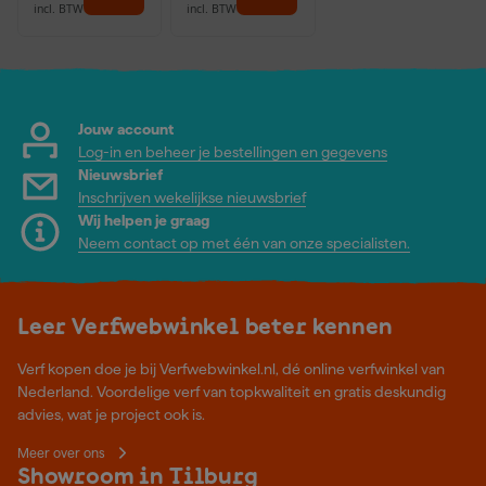
incl. BTW
incl. BTW
Jouw account
Log-in en beheer je bestellingen en gegevens
Nieuwsbrief
Inschrijven wekelijkse nieuwsbrief
Wij helpen je graag
Neem contact op met één van onze specialisten.
Leer Verfwebwinkel beter kennen
Verf kopen doe je bij Verfwebwinkel.nl, dé online verfwinkel van
Nederland. Voordelige verf van topkwaliteit en gratis deskundig
advies, wat je project ook is.
Meer over ons
Showroom in Tilburg