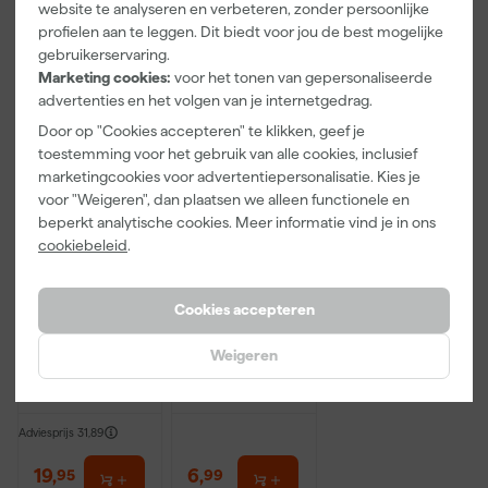
website te analyseren en verbeteren, zonder persoonlijke
incl. BTW
incl. BTW
incl. BTW
profielen aan te leggen. Dit biedt voor jou de best mogelijke
gebruikerservaring.
Onze Top 10
Marketing cookies:
voor het tonen van gepersonaliseerde
advertenties en het volgen van je internetgedrag.
Door op "Cookies accepteren" te klikken, geef je
toestemming voor het gebruik van alle cookies, inclusief
marketingcookies voor advertentiepersonalisatie. Kies je
voor "Weigeren", dan plaatsen we alleen functionele en
beperkt analytische cookies. Meer informatie vind je in ons
cookiebeleid
.
Anza PRO
Rilly Multi
Cookies accepteren
Muurverfset
Ontvetter en
MICMEX set
Verfreiniger –
6-delig
0,5L
Weigeren
Morgen
Morgen
bezorgd
bezorgd
Adviesprijs
31,89
19
,
6
,
95
99