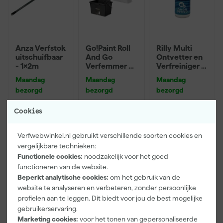
Anza Verfstok
Go!Paint Roll
Rilly Multi
uitschuifbaar
And Go
Ontvetter en
- 1x2m
Verfemmer -
Verfreiniger –
25cm Roller -
0,5L
Maandag
Maandag
Maandag
10L + 5
bezorgd
bezorgd
bezorgd
Inzetemmers
en deksel
Cookies
Adviesprijs
11,47
9
,
12
,
6
,
95
99
99
Verfwebwinkel.nl gebruikt verschillende soorten cookies en
incl. BTW
incl. BTW
incl. BTW
vergelijkbare technieken:
Functionele cookies:
noodzakelijk voor het goed
functioneren van de website.
Beperkt analytische cookies:
om het gebruik van de
website te analyseren en verbeteren, zonder persoonlijke
profielen aan te leggen. Dit biedt voor jou de best mogelijke
gebruikerservaring.
Marketing cookies:
voor het tonen van gepersonaliseerde