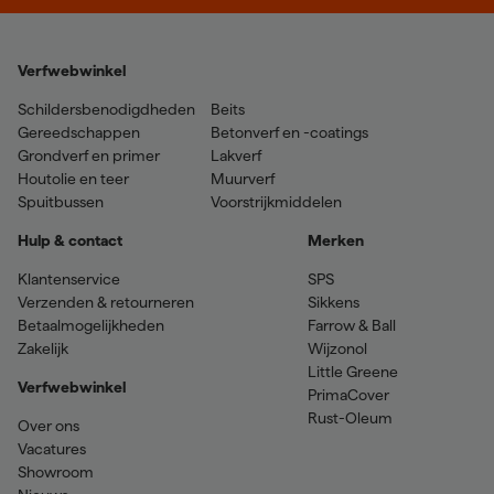
Verfwebwinkel
Schildersbenodigdheden
Beits
Gereedschappen
Betonverf en -coatings
Grondverf en primer
Lakverf
Houtolie en teer
Muurverf
Spuitbussen
Voorstrijkmiddelen
Hulp & contact
Merken
Klantenservice
SPS
Verzenden & retourneren
Sikkens
Betaalmogelijkheden
Farrow & Ball
Zakelijk
Wijzonol
Little Greene
Verfwebwinkel
PrimaCover
Rust-Oleum
Over ons
Vacatures
Showroom