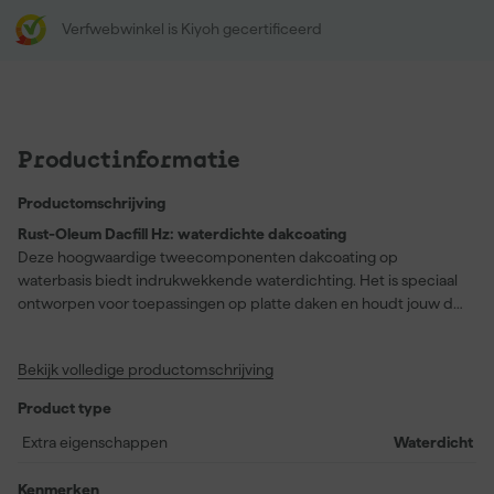
Verfwebwinkel is Kiyoh gecertificeerd
Productinformatie
Productomschrijving
Rust-Oleum Dacfill Hz: waterdichte dakcoating
Deze hoogwaardige tweecomponenten dakcoating op
waterbasis biedt indrukwekkende waterdichting. Het is speciaal
ontworpen voor toepassingen op platte daken en houdt jouw dak
volledig droog. Na het aanbrengen heb je al binnen twee uur een
stofdroge laag, terwijl de volledige uitharding binnen een week
Bekijk volledige productomschrijving
voltooid is. Hierdoor hoef je niet lang te wachten om weer volop
van je dak te kunnen genieten. Met een matte afwerking geeft
Product type
Dacfill HZ bovendien een strakke look aan je dak, zonder
reflecties. De elastische en naadloze afdichting zorgt voor een
Extra eigenschappen
Waterdicht
langdurige bescherming tegen diverse weersomstandigheden,
zoals UV-straling, hitte en vorst. Of je nu een professional bent of
Kenmerken