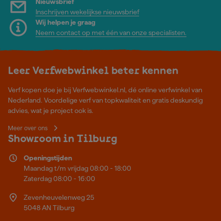
Nieuwsbrief
Inschrijven wekelijkse nieuwsbrief
Wij helpen je graag
Neem contact op met één van onze specialisten.
Leer Verfwebwinkel beter kennen
Verf kopen doe je bij Verfwebwinkel.nl, dé online verfwinkel van
Nederland. Voordelige verf van topkwaliteit en gratis deskundig
advies, wat je project ook is.
Meer over ons
Showroom in Tilburg
Openingstijden
Maandag t/m vrijdag 08:00 - 18:00
Zaterdag 08:00 - 16:00
Zevenheuvelenweg 25
5048 AN Tilburg