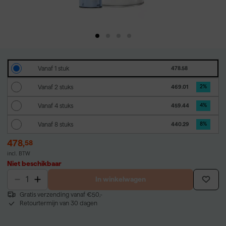
Vanaf 1 stuk
478.58
Vanaf 2 stuks
469.01
2
%
Vanaf 4 stuks
459.44
4
%
Vanaf 8 stuks
440.29
8
%
478
,
58
incl. BTW
Niet beschikbaar
In winkelwagen
Gratis verzending vanaf €50,-
Retourtermijn van 30 dagen