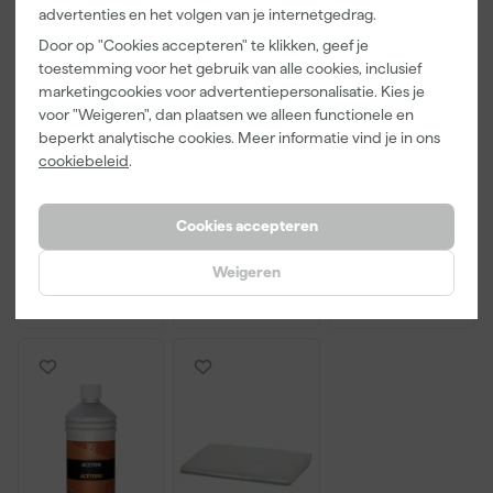
advertenties en het volgen van je internetgedrag.
Door op "Cookies accepteren" te klikken, geef je
toestemming voor het gebruik van alle cookies, inclusief
marketingcookies voor advertentiepersonalisatie. Kies je
Anza PRO
Klingspor
Anza PRO
Maxi Micmex
Schuurvel
Schildershand
voor "Weigeren", dan plaatsen we alleen functionele en
- 25cm
Waterproof
schoen - maat
beperkt analytische cookies. Meer informatie vind je in ons
P60
8 (M)
cookiebeleid
.
Maandag
Maandag
Maandag
230X280Mm
bezorgd
bezorgd
bezorgd
Cookies accepteren
Adviesprijs
11,06
Weigeren
9
,
133
,
2
,
92
00
29
incl. BTW
incl. BTW
incl. BTW