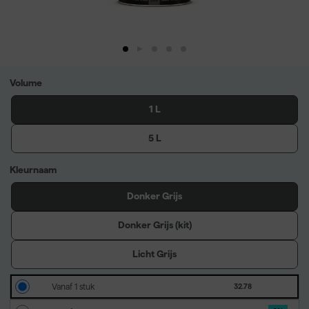
Volume
1 L
5 L
Kleurnaam
Donker Grijs
Donker Grijs (kit)
Licht Grijs
Vanaf 1 stuk
32.78