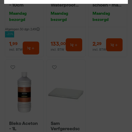
- 10cm
Waterproof
schoen - maat
P60
8 (M)
Maandag
Maandag
Maandag
230X280Mm
bezorgd
bezorgd
bezorgd
Afgelopen 30 dgn
2,49
-20%
1
,
133
,
2
,
99
00
29
incl. BTW
incl. BTW
incl. BTW
Bleko Aceton
Sam
- 1L
Verfgereedsc