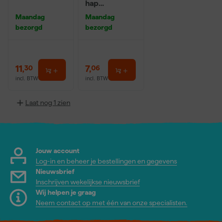
hap
Afdekfolie dik
Maandag
Maandag
- 4mx5m
bezorgd
bezorgd
11
,
7
,
30
06
incl. BTW
incl. BTW
Laat nog 1 zien
Jouw account
Log-in en beheer je bestellingen en gegevens
Nieuwsbrief
Inschrijven wekelijkse nieuwsbrief
Wij helpen je graag
Neem contact op met één van onze specialisten.