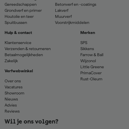
Gereedschappen
Betonverf en -coatings
Grondverf en primer
Lakverf
Houtolie en teer
Muurverf
Spuitbussen
Voorstrijkmiddelen
Hulp & contact
Merken
Klantenservice
SPS
Verzenden & retourneren
Sikkens
Betaalmogelijkheden
Farrow & Ball
Zakelijk
Wijzonol
Little Greene
Verfwebwinkel
PrimaCover
Rust-Oleum
Over ons
Vacatures
Showroom
Nieuws
Advies
Reviews
Wil je ons volgen?