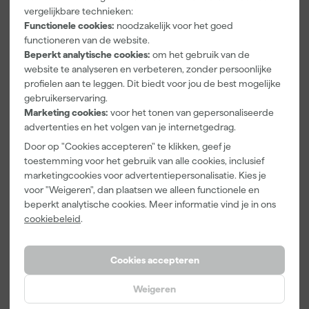
uitschuifbaar
And Go
Surface
vergelijkbare technieken:
- 1x2m
Verfbak -
Ontvetter &
Functionele cookies:
noodzakelijk voor het goed
12cm Roller -
ReinigerConc
Maandag
Maandag
Maandag
functioneren van de website.
0,5L + 5
entraat 1L
bezorgd
bezorgd
bezorgd
Beperkt analytische cookies:
om het gebruik van de
Inzetbakken
website te analyseren en verbeteren, zonder persoonlijke
profielen aan te leggen. Dit biedt voor jou de best mogelijke
Adviesprijs
11,47
gebruikerservaring.
9
,
3
,
18
,
95
99
09
Marketing cookies:
voor het tonen van gepersonaliseerde
incl. BTW
incl. BTW
incl. BTW
advertenties en het volgen van je internetgedrag.
Door op "Cookies accepteren" te klikken, geef je
Onze Top 10
toestemming voor het gebruik van alle cookies, inclusief
marketingcookies voor advertentiepersonalisatie. Kies je
voor "Weigeren", dan plaatsen we alleen functionele en
beperkt analytische cookies. Meer informatie vind je in ons
cookiebeleid
.
Cookies accepteren
Weigeren
Anza PRO
Klingspor
Anza PRO
Mini Viltroller
Schuurvel
Schildershand