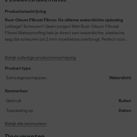
Productomschrijving
Rust-Oleum Fillcoat Fibres: De ultieme waterdichte oplossing
Lekkage? Scheuren? Geen zorgen! Met Rust-Oleum Fillcoat
Fibres Waterproofing heb je direct een waterdichte, elastische
laag die scheuren tot 2 mm moeiteloos overbrugt. Perfect voor
daken, dakgoten, daklijsten, schoorsteenslabben en leidingen.
Dankzij de verbeterde UV-bestendigheid en hydrofobe
Bekijk volledige productomschrijving
eigenschappen blijft jouw reparatie langer intact. Aanbrengen
kan in elk weertype, dus geen gedoe met het wachten op droog
Product type
weer. Deze coating is overschilderbaar na 3 - 14 dagen met
hetzelfde product. 6 weken met andere coatings zoals Dacfill
Extra eigenschappen
Waterdicht
voor een extra duurzame afwerking. Snel, simpel en super
effectief.
Kenmerken
Gebruik
Buiten
Toepassing op
Daken
Bekijk alle kenmerken