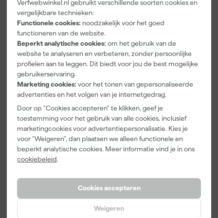
Verfwebwinkel.nl gebruikt verschillende soorten cookies en
vergelijkbare technieken:
Paintura
Go!Paint
Anza PRO
Functionele cookies:
noodzakelijk voor het goed
Lucamax
Economy S
Muurverfset
functioneren van de website.
Washi tape -
Verfbak -
MICMEX set
50mx24mm
10cm Roller -
6-delig
Beperkt analytische cookies:
om het gebruik van de
Morgen
Morgen
Morgen
15 x 32 cm + 5
website te analyseren en verbeteren, zonder persoonlijke
bezorgd
bezorgd
bezorgd
inzetbakken
profielen aan te leggen. Dit biedt voor jou de best mogelijke
gebruikerservaring.
Adviesprijs
6,00
Adviesprijs
31,89
Marketing cookies:
voor het tonen van gepersonaliseerde
advertenties en het volgen van je internetgedrag.
3
,
2
,
19
,
99
99
95
Door op "Cookies accepteren" te klikken, geef je
incl. BTW
incl. BTW
incl. BTW
toestemming voor het gebruik van alle cookies, inclusief
marketingcookies voor advertentiepersonalisatie. Kies je
Onze Top 10
voor "Weigeren", dan plaatsen we alleen functionele en
beperkt analytische cookies. Meer informatie vind je in ons
cookiebeleid
.
Cookies accepteren
Weigeren