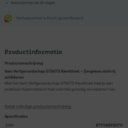
Retourtermijn van 30 dagen
Verfwebwinkel is Kiyoh gecertificeerd
Productinformatie
Productomschrijving
Sam Verfgereedschap 575073 Kleefdoek – Zorgeloos stofvrij
schilderen
Met het Sam Verfgereedschap 575073 Kleefdoek haal je een
praktisch hulpmiddel in huis voor het grondig verwijderen van
schuurstof na het schuren. Dit kleefdoek is speciaal ontwikkeld
om stofdeeltjes eenvoudig vast te houden, zodat je te schilderen
Bekijk volledige productomschrijving
oppervlak volledig stofvrij is voordat je begint met lakken of
schilderen. Door het doek zachtjes over het oppervlak te wrijven,
Specificaties
verdwijnen zelfs de kleinste deeltjes en bereik je een strak,
professioneel resultaat. Het gebruiksgemak maakt dit product
EAN
8711143115170