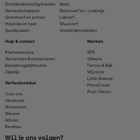
Schildersbenodigdheden
Beits
Gereedschappen
Betonverf en -coatings
Grondverf en primer
Lakverf
Houtolie en teer
Muurverf
Spuitbussen
Voorstrijkmiddelen
Hulp & contact
Merken
Klantenservice
SPS
Verzenden & retourneren
Sikkens
Betaalmogelijkheden
Farrow & Ball
Zakelijk
Wijzonol
Little Greene
Verfwebwinkel
PrimaCover
Rust-Oleum
Over ons
Vacatures
Showroom
Nieuws
Advies
Reviews
Wil je ons volgen?