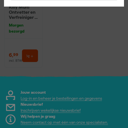
Rilly Multi
Ontvetter en
Verfreiniger –
0,5L
Morgen
bezorgd
6
,
99
incl. BTW
Jouw account
Log-in en beheer je bestellingen en gegevens
Nieuwsbrief
Inschrijven wekelijkse nieuwsbrief
Wij helpen je graag
Neem contact op met één van onze specialisten.