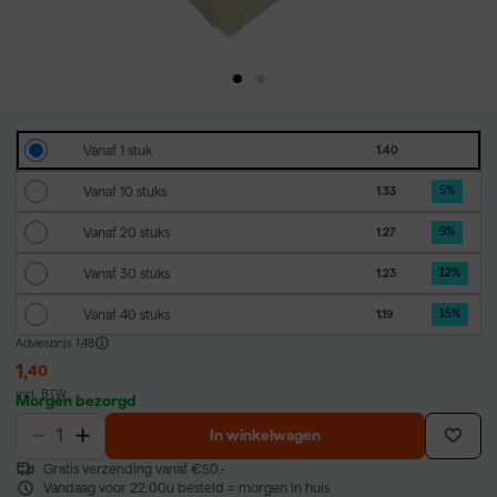
Vanaf 1 stuk
1.40
Vanaf 10 stuks
1.33
5
%
Vanaf 20 stuks
1.27
9
%
Vanaf 30 stuks
1.23
12
%
Vanaf 40 stuks
1.19
15
%
Adviesprijs
1,48
1
,
40
incl. BTW
Morgen bezorgd
In winkelwagen
Gratis verzending vanaf €50,-
Vandaag voor 22:00u besteld = morgen in huis