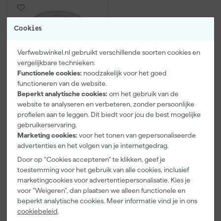
Cookies
Verfwebwinkel.nl gebruikt verschillende soorten cookies en
vergelijkbare technieken:
Functionele cookies:
noodzakelijk voor het goed
functioneren van de website.
Beperkt analytische cookies:
om het gebruik van de
Graco Flexliner
website te analyseren en verbeteren, zonder persoonlijke
bekerzakjes - 1L - 25st -
profielen aan te leggen. Dit biedt voor jou de best mogelijke
17P212
gebruikerservaring.
Morgen bezorgd
Marketing cookies:
voor het tonen van gepersonaliseerde
advertenties en het volgen van je internetgedrag.
Adviesprijs
71,39
Door op "Cookies accepteren" te klikken, geef je
toestemming voor het gebruik van alle cookies, inclusief
42
,
99
marketingcookies voor advertentiepersonalisatie. Kies je
incl. BTW
voor "Weigeren", dan plaatsen we alleen functionele en
Vergelijk
beperkt analytische cookies. Meer informatie vind je in ons
cookiebeleid
.