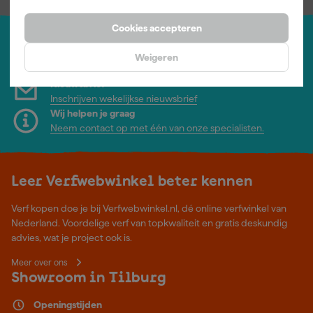
Cookies accepteren
Jouw account
Weigeren
Log-in en beheer je bestellingen en gegevens
Nieuwsbrief
Inschrijven wekelijkse nieuwsbrief
Wij helpen je graag
Neem contact op met één van onze specialisten.
Leer Verfwebwinkel beter kennen
Verf kopen doe je bij Verfwebwinkel.nl, dé online verfwinkel van
Nederland. Voordelige verf van topkwaliteit en gratis deskundig
advies, wat je project ook is.
Meer over ons
Showroom in Tilburg
Openingstijden