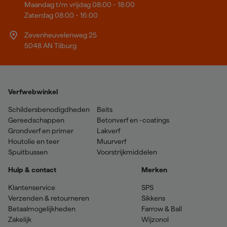
Maandag t/m vrijdag 08:00 - 18:00
Zaterdag 08:00 - 16:00
Zevenheuvelenweg 25
5048 AN Tilburg
Verfwebwinkel
Schildersbenodigdheden
Beits
Gereedschappen
Betonverf en -coatings
Grondverf en primer
Lakverf
Houtolie en teer
Muurverf
Spuitbussen
Voorstrijkmiddelen
Hulp & contact
Merken
Klantenservice
SPS
Verzenden & retourneren
Sikkens
Betaalmogelijkheden
Farrow & Ball
Zakelijk
Wijzonol