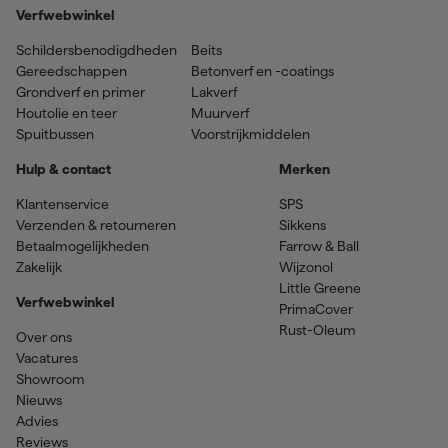
Verfwebwinkel
Schildersbenodigdheden
Beits
Gereedschappen
Betonverf en -coatings
Grondverf en primer
Lakverf
Houtolie en teer
Muurverf
Spuitbussen
Voorstrijkmiddelen
Hulp & contact
Merken
Klantenservice
SPS
Verzenden & retourneren
Sikkens
Betaalmogelijkheden
Farrow & Ball
Zakelijk
Wijzonol
Little Greene
Verfwebwinkel
PrimaCover
Rust-Oleum
Over ons
Vacatures
Showroom
Nieuws
Advies
Reviews