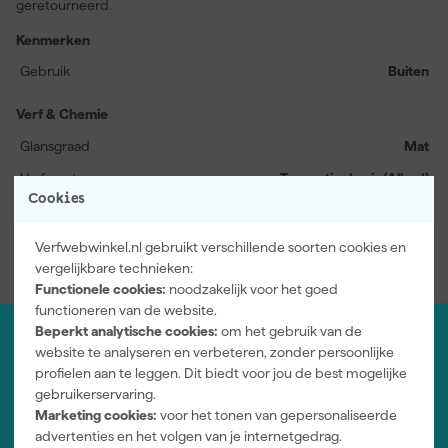
geretourneerd.
Kenmerken
Gebruik
Buiten
Verf & Chemie
Glansgraad
Mat
Verfsoort
Terpentinebasis (Alkyd)
Cookies
Bekijk alle kenmerken
Verfwebwinkel.nl gebruikt verschillende soorten cookies en
vergelijkbare technieken:
Functionele cookies:
noodzakelijk voor het goed
functioneren van de website.
Beperkt analytische cookies:
om het gebruik van de
website te analyseren en verbeteren, zonder persoonlijke
Jouw account
profielen aan te leggen. Dit biedt voor jou de best mogelijke
Log-in en beheer je bestellingen en gegevens
gebruikerservaring.
Nieuwsbrief
Marketing cookies:
voor het tonen van gepersonaliseerde
Inschrijven wekelijkse nieuwsbrief
advertenties en het volgen van je internetgedrag.
Wij helpen je graag