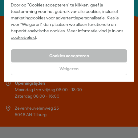
Door op "Cookies accepteren" te klikken, geef je
Neem contact op met één van onze specialisten.
toestemming voor het gebruik van alle cookies, inclusief
marketingcookies voor advertentiepersonalisatie. Kies je
voor "Weigeren", dan plaatsen we alleen functionele en
Leer Verfwebwinkel beter kennen
beperkt analytische cookies. Meer informatie vind je in ons
cookiebeleid
.
Verf kopen doe je bij Verfwebwinkel.nl, dé online verfwinkel van
Nederland. Voordelige verf van topkwaliteit en gratis deskundig
advies, wat je project ook is.
Cookies accepteren
Meer over ons
Weigeren
Showroom in Tilburg
Openingstijden
Maandag t/m vrijdag 08:00 - 18:00
Zaterdag 08:00 - 16:00
Zevenheuvelenweg 25
5048 AN Tilburg