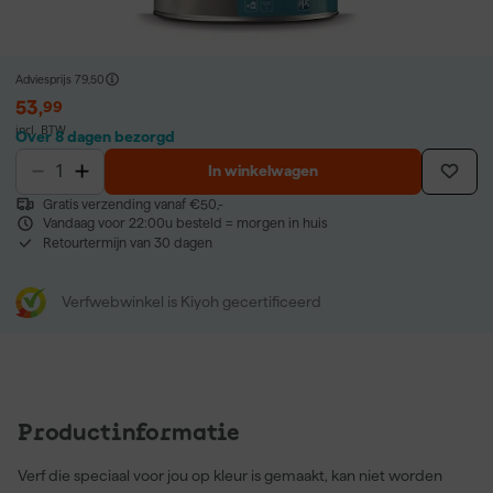
Adviesprijs
79,50
53
,
99
incl. BTW
Over 8 dagen bezorgd
In winkelwagen
Gratis verzending vanaf €50,-
Vandaag voor 22:00u besteld = morgen in huis
Retourtermijn van 30 dagen
Verfwebwinkel is Kiyoh gecertificeerd
Productinformatie
Verf die speciaal voor jou op kleur is gemaakt, kan niet worden