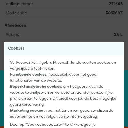
Artikelnummer
371563
Modelcode
3033697
Afmetingen
Volume
2.5 L
Bekijk alle kenmerken
Cookies
Verfwebwinkel.nl gebruikt verschillende soorten cookies en
vergelijkbare technieken:
Functionele cookies:
noodzakelijk voor het goed
functioneren van de website.
Jouw account
Beperkt analytische cookies:
om het gebruik van de
Log-in en beheer je bestellingen en gegevens
website te analyseren en verbeteren, zonder persoonlijke
Nieuwsbrief
profielen aan te leggen. Dit biedt voor jou de best mogelijke
Inschrijven wekelijkse nieuwsbrief
gebruikerservaring.
Wij helpen je graag
Marketing cookies:
voor het tonen van gepersonaliseerde
Neem contact op met één van onze specialisten.
advertenties en het volgen van je internetgedrag.
Door op "Cookies accepteren" te klikken, geef je