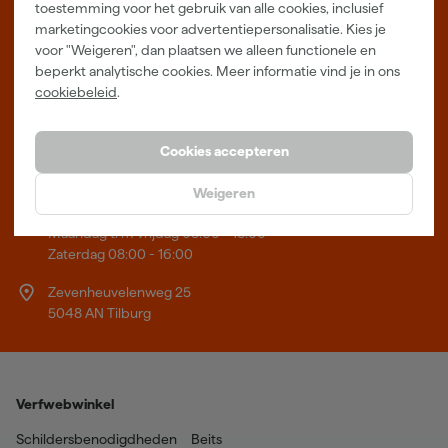
toestemming voor het gebruik van alle cookies, inclusief
marketingcookies voor advertentiepersonalisatie. Kies je
Leer Verfwebwinkel beter kennen
voor "Weigeren", dan plaatsen we alleen functionele en
beperkt analytische cookies. Meer informatie vind je in ons
Verf kopen doe je bij Verfwebwinkel.nl, dé online verfwinkel van
cookiebeleid
.
Nederland. Voordelige verf van topkwaliteit en gratis deskundig
advies, wat je project ook is.
Cookies accepteren
Meer over ons
Showroom in Tilburg
Weigeren
Openingstijden
Maandag t/m vrijdag 08:00 - 18:00
Zaterdag 08:00 - 16:00
Zevenheuvelenweg 25
5048 AN Tilburg
Verfwebwinkel
Schildersbenodigdheden
Beits