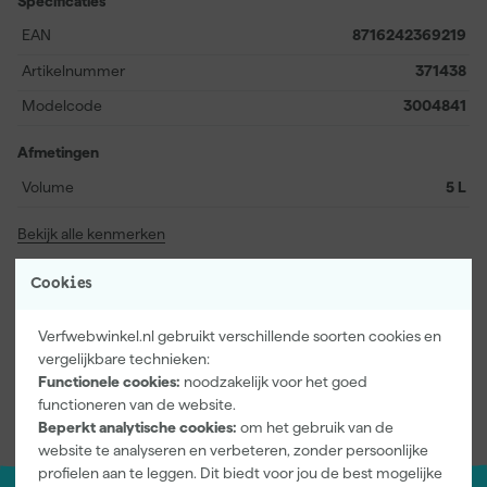
Specificaties
EAN
8716242369219
Artikelnummer
371438
Modelcode
3004841
Afmetingen
Volume
5 L
Bekijk alle kenmerken
Documenten
Cookies
Verfwebwinkel.nl gebruikt verschillende soorten cookies en
Veiligheidsblad
vergelijkbare technieken:
Functionele cookies:
noodzakelijk voor het goed
functioneren van de website.
Beperkt analytische cookies:
om het gebruik van de
website te analyseren en verbeteren, zonder persoonlijke
profielen aan te leggen. Dit biedt voor jou de best mogelijke