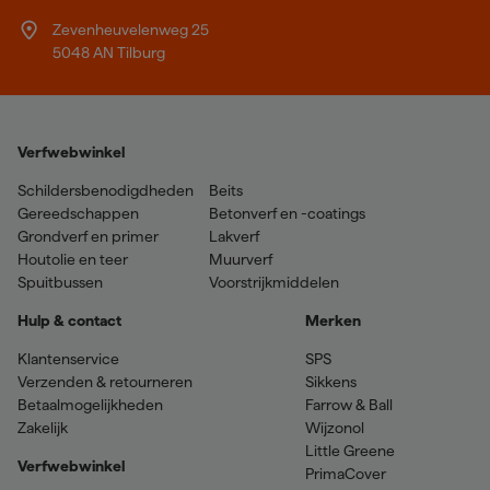
Zevenheuvelenweg 25
5048 AN Tilburg
Verfwebwinkel
Schildersbenodigdheden
Beits
Gereedschappen
Betonverf en -coatings
Grondverf en primer
Lakverf
Houtolie en teer
Muurverf
Spuitbussen
Voorstrijkmiddelen
Hulp & contact
Merken
Klantenservice
SPS
Verzenden & retourneren
Sikkens
Betaalmogelijkheden
Farrow & Ball
Zakelijk
Wijzonol
Little Greene
Verfwebwinkel
PrimaCover