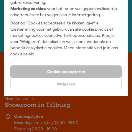
gebruikerservaring.
Marketing cookies:
voor het tonen van gepersonaliseerde
Jouw account
advertenties en het volgen van je internetgedrag.
Log-in en beheer je bestellingen en gegevens
Door op "Cookies accepteren" te klikken, geef je
Nieuwsbrief
toestemming voor het gebruik van alle cookies, inclusief
Inschrijven wekelijkse nieuwsbrief
marketingcookies voor advertentiepersonalisatie. Kies je
Wij helpen je graag
voor "Weigeren", dan plaatsen we alleen functionele en
Neem contact op met één van onze specialisten.
beperkt analytische cookies. Meer informatie vind je in ons
cookiebeleid
.
Leer Verfwebwinkel beter kennen
Cookies accepteren
Verf kopen doe je bij Verfwebwinkel.nl, dé online verfwinkel van
Nederland. Voordelige verf van topkwaliteit en gratis deskundig
Weigeren
advies, wat je project ook is.
Meer over ons
Showroom in Tilburg
Openingstijden
Maandag t/m vrijdag 08:00 - 18:00
Zaterdag 08:00 - 16:00