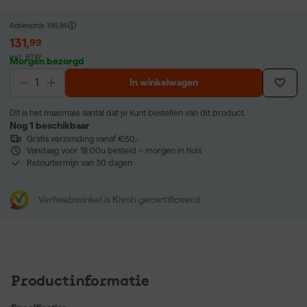
Adviesprijs
196,95
131
,
99
incl. BTW
Morgen bezorgd
In winkelwagen
Dit is het maximale aantal dat je kunt bestellen van dit product.
Nog 1 beschikbaar
Gratis verzending vanaf €50,-
Vandaag voor 18:00u besteld = morgen in huis
Retourtermijn van 30 dagen
Verfwebwinkel is Kiyoh gecertificeerd
Productinformatie