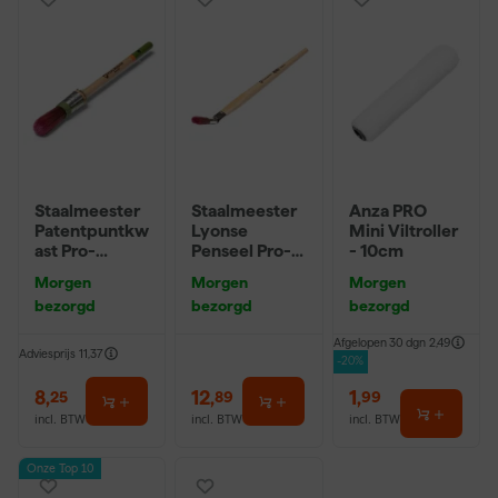
Staalmeester
Staalmeester
Anza PRO
Patentpuntkw
Lyonse
Mini Viltroller
ast Pro-
Penseel Pro-
- 10cm
Hybrid 2020 -
Hybrid 2024 -
Morgen
Morgen
Morgen
10 (2cm)
16
bezorgd
bezorgd
bezorgd
Afgelopen 30 dgn
2,49
Adviesprijs
11,37
-20%
8
,
12
,
1
,
25
89
99
incl. BTW
incl. BTW
incl. BTW
Onze Top 10