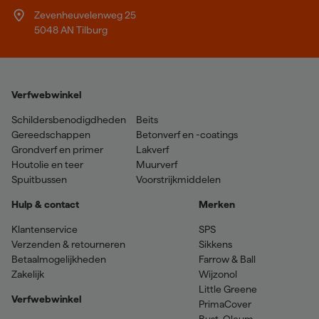
Zevenheuvelenweg 25
5048 AN Tilburg
Verfwebwinkel
Schildersbenodigdheden
Beits
Gereedschappen
Betonverf en -coatings
Grondverf en primer
Lakverf
Houtolie en teer
Muurverf
Spuitbussen
Voorstrijkmiddelen
Hulp & contact
Merken
Klantenservice
SPS
Verzenden & retourneren
Sikkens
Betaalmogelijkheden
Farrow & Ball
Zakelijk
Wijzonol
Little Greene
Verfwebwinkel
PrimaCover
Rust-Oleum