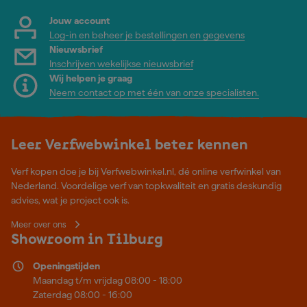
Jouw account
Log-in en beheer je bestellingen en gegevens
Nieuwsbrief
Inschrijven wekelijkse nieuwsbrief
Wij helpen je graag
Neem contact op met één van onze specialisten.
Leer Verfwebwinkel beter kennen
Verf kopen doe je bij Verfwebwinkel.nl, dé online verfwinkel van
Nederland. Voordelige verf van topkwaliteit en gratis deskundig
advies, wat je project ook is.
Meer over ons
Showroom in Tilburg
Openingstijden
Maandag t/m vrijdag 08:00 - 18:00
Zaterdag 08:00 - 16:00