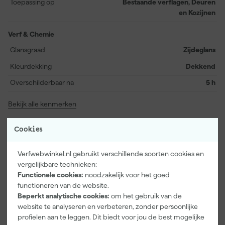
Toepassing op
Bestaande verflagen, Deuren
van 12 m² per liter en een stofdroogtijd van 2 uur werk je snel en
en Kozijnen
efficiënt. Overschilderbaar na 8 uur – ideaal voor een complete
make-over in één dag!
Verf & Chemie
Glansgraad
Zijdeglans
Kleurdekking
Dekkend
Overschilderbaar na
5 h
Bekijk alle kenmerken
Documenten
Cookies
Verfwebwinkel.nl gebruikt verschillende soorten cookies en
Kenmerkenblad
vergelijkbare technieken:
Functionele cookies:
noodzakelijk voor het goed
functioneren van de website.
Beperkt analytische cookies:
om het gebruik van de
Vaak gekocht met
website te analyseren en verbeteren, zonder persoonlijke
profielen aan te leggen. Dit biedt voor jou de best mogelijke