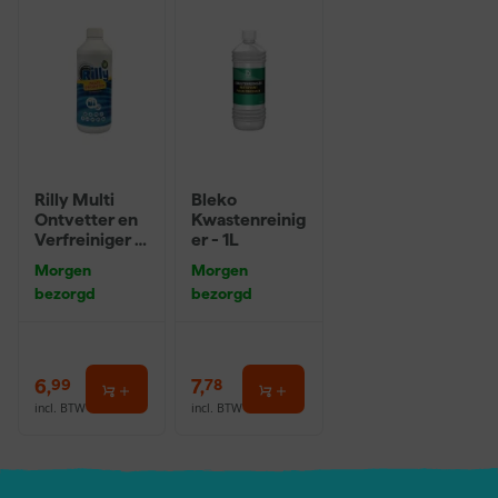
Rilly Multi
Bleko
Ontvetter en
Kwastenreinig
Verfreiniger –
er - 1L
0,5L
Morgen
Morgen
bezorgd
bezorgd
6
,
7
,
99
78
incl. BTW
incl. BTW