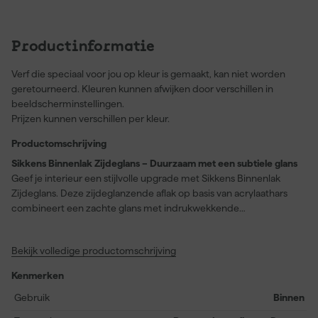
Productinformatie
Verf die speciaal voor jou op kleur is gemaakt, kan niet worden
geretourneerd. Kleuren kunnen afwijken door verschillen in
beeldscherminstellingen.
Prijzen kunnen verschillen per kleur.
Productomschrijving
Sikkens Binnenlak Zijdeglans – Duurzaam met een subtiele glans
Geef je interieur een stijlvolle upgrade met Sikkens Binnenlak
Zijdeglans. Deze zijdeglanzende aflak op basis van acrylaathars
combineert een zachte glans met indrukwekkende
duurzaamheid. Perfect voor deuren, kozijnen, trappen en plinten,
dankzij de maximale kras- en slijtvastheid. Vergeelt niet en is
Bekijk volledige productomschrijving
bestand tegen vlekken, waardoor jouw schilderwerk er langdurig
als nieuw uitziet. De hoge dekkracht en uitstekende vloeiing
Kenmerken
zorgen voor een egaal en strak resultaat. Makkelijk te verwerken
en geschikt voor voorbehandeld hout, metaal, harde kunststoffen
Gebruik
Binnen
en goed geschuurde bestaande verflagen. Met een rendement