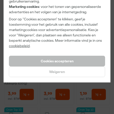
gebruikerservaring.
Marketing cookies:
voor het tonen van gepersonaliseerde
advertenties en het volgen van je internetgedrag.
Door op "Cookies accepteren" te klikken, geef je
toestemming voor het gebruik van alle cookies, inclusief
marketingcookies voor advertentiepersonalisatie. Kies je
voor "Weigeren", dan plaatsen we alleen functionele en
beperkt analytische cookies. Meer informatie vind je in ons
cookiebeleid
.
Paintura
Go!Paint Roll
Klingspor
Lucamax
And Go
Schuurblok
Washi tape -
Verfbak -
100X70X25m
Cookies accepteren
50mx24mm
12cm Roller -
m Sk 500
Morgen
Morgen
Morgen
0,5L + 5
P220
Weigeren
bezorgd
bezorgd
bezorgd
Inzetbakken
Adviesprijs
6,00
3
,
3
,
1
,
99
99
39
incl. BTW
incl. BTW
incl. BTW
Onze Top 10
Onze Top 10