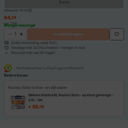
Zwart
Adviesprijs
141,00
94
,
24
incl. BTW
Morgen bezorgd
In winkelwagen
Gratis verzending vanaf €50,-
Vandaag voor 22:00u besteld = morgen in huis
Retourtermijn van 30 dagen
Verfwebwinkel is Kiyoh gecertificeerd
Betere keuze
Rezisto Satin is kras- en slijtvaster
Sikkens Rubbol BL Rezisto Satin - op kleur gemengd -
2,5L - lak
+
56
,
05