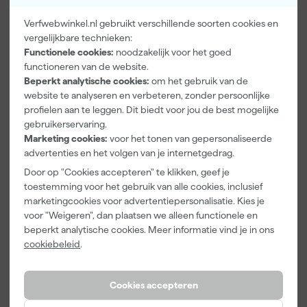
Verfwebwinkel.nl gebruikt verschillende soorten cookies en
vergelijkbare technieken:
Functionele cookies:
noodzakelijk voor het goed
functioneren van de website.
Kip Tape
Go!Paint Roll
Klingspor
Beperkt analytische cookies:
om het gebruik van de
3307-24
And Go
Schuurblok
website te analyseren en verbeteren, zonder persoonlijke
Smooth-Tec
Verfbak -
100X70X25m
Afplaktape
12cm Roller -
m Sk 500
profielen aan te leggen. Dit biedt voor jou de best mogelijke
Morgen
Morgen
Morgen
Buitengebruik
0,5L + 5
P220
gebruikerservaring.
bezorgd
bezorgd
bezorgd
- 24mm x
Inzetbakken
Marketing cookies:
voor het tonen van gepersonaliseerde
50m
advertenties en het volgen van je internetgedrag.
Door op "Cookies accepteren" te klikken, geef je
5
,
3
,
1
,
28
99
39
toestemming voor het gebruik van alle cookies, inclusief
incl. BTW
incl. BTW
incl. BTW
marketingcookies voor advertentiepersonalisatie. Kies je
voor "Weigeren", dan plaatsen we alleen functionele en
beperkt analytische cookies. Meer informatie vind je in ons
Onze Top 10
Onze Top 10
cookiebeleid
.
Cookies accepteren