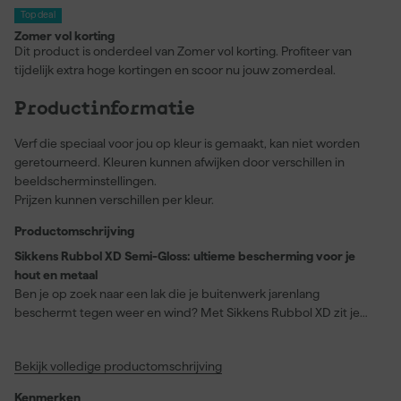
Top deal
Zomer vol korting
Dit product is onderdeel van Zomer vol korting. Profiteer van
tijdelijk extra hoge kortingen en scoor nu jouw zomerdeal.
Productinformatie
Verf die speciaal voor jou op kleur is gemaakt, kan niet worden
geretourneerd. Kleuren kunnen afwijken door verschillen in
beeldscherminstellingen.
Prijzen kunnen verschillen per kleur.
Productomschrijving
Sikkens Rubbol XD Semi-Gloss: ultieme bescherming voor je
hout en metaal
Ben je op zoek naar een lak die je buitenwerk jarenlang
beschermt tegen weer en wind? Met Sikkens Rubbol XD zit je
altijd goed. Deze halfglans buitenlak biedt een ongeëvenaarde
extreme duurzaamheid en is perfect voor hout, metaal en harde
Bekijk volledige productomschrijving
kunststoffen. Doordat het is verbeterd met een gepatenteerde
STAR hars, levert het tot wel 10 jaar bescherming onder
Kenmerken