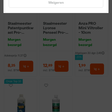
Weigeren
Staalmeester
Staalmeester
Anza PRO
Patentpuntkw
Lyonse
Mini Viltroller
ast Pro-
Penseel Pro-
- 10cm
Hybrid 2020 -
Hybrid 2024 -
Morgen
Morgen
Morgen
10 (2cm)
16
bezorgd
bezorgd
bezorgd
Afgelopen 30 dgn
2,49
Adviesprijs
11,37
-20%
8
,
12
,
1
,
25
89
99
incl. BTW
incl. BTW
incl. BTW
Onze Top 10