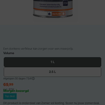
Een donkere verfkleur kan zorgen voor een meerprijs.
Volume
1 L
2.5 L
Afgelopen 30 dagen
73,41
69
,
99
incl. BTW
Morgen bezorgd
Top deal
Dit product is onderdeel van Zomer vol korting. Scoor nu jouw zomerdeal.