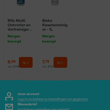
Rilly Multi
Bleko
Ontvetter en
Kwastenreinig
Verfreiniger –
er - 1L
0,5L
Morgen
Morgen
bezorgd
bezorgd
6
,
7
,
99
78
incl. BTW
incl. BTW
Jouw account
Log-in en beheer je bestellingen en gegevens
Nieuwsbrief
Inschrijven wekelijkse nieuwsbrief