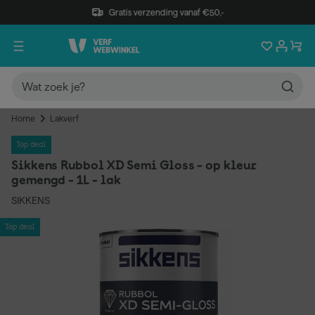
Gratis verzending vanaf €50,-
Home
Lakverf
Top deal
Sikkens Rubbol XD Semi Gloss - op kleur
gemengd - 1L - lak
SIKKENS
Top deal