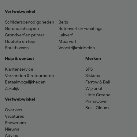
Verfwebwinkel
Schildersbenodigdheden
Beits
Gereedschappen
Betonverf en -coatings
Grondverf en primer
Lakverf
Houtolie en teer
Muurverf
Spuitbussen
Voorstrijkmiddelen
Hulp & contact
Merken
Klantenservice
SPS
Verzenden & retourneren
Sikkens
Betaalmogelijkheden
Farrow & Ball
Zakelijk
Wijzonol
Little Greene
Verfwebwinkel
PrimaCover
Rust-Oleum
Over ons
Vacatures
Showroom
Nieuws
Advies