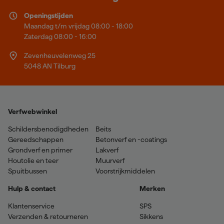
Openingstijden
Maandag t/m vrijdag 08:00 - 18:00
Zaterdag 08:00 - 16:00
Zevenheuvelenweg 25
5048 AN Tilburg
Verfwebwinkel
Schildersbenodigdheden
Beits
Gereedschappen
Betonverf en -coatings
Grondverf en primer
Lakverf
Houtolie en teer
Muurverf
Spuitbussen
Voorstrijkmiddelen
Hulp & contact
Merken
Klantenservice
SPS
Verzenden & retourneren
Sikkens