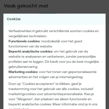
Vaak gekocht met
Onze Top 10
Cookies
Verfwebwinkel.nl gebruikt verschillende soorten cookies en
vergelijkbare technieken:
Functionele cookies:
noodzakelijk voor het goed
functioneren van de website.
Beperkt analytische cookies:
om het gebruik van de
website te analyseren en verbeteren, zonder persoonlijke
profielen aan te leggen. Dit biedt voor jou de best mogelijke
Paintura
Rilly Multi
gebruikerservaring.
Lucamax
Ontvetter en
Marketing cookies:
voor het tonen van gepersonaliseerde
Washi tape -
Verfreiniger –
advertenties en het volgen van je internetgedrag.
50mx24mm
0,5L
Maandag
Maandag
Door op "Cookies accepteren" te klikken, geef je
bezorgd
bezorgd
toestemming voor het gebruik van alle cookies, inclusief
marketingcookies voor advertentiepersonalisatie. Kies je
Adviesprijs
6,00
voor "Weigeren", dan plaatsen we alleen functionele en
beperkt analytische cookies. Meer informatie vind je in ons
3
,
6
,
99
99