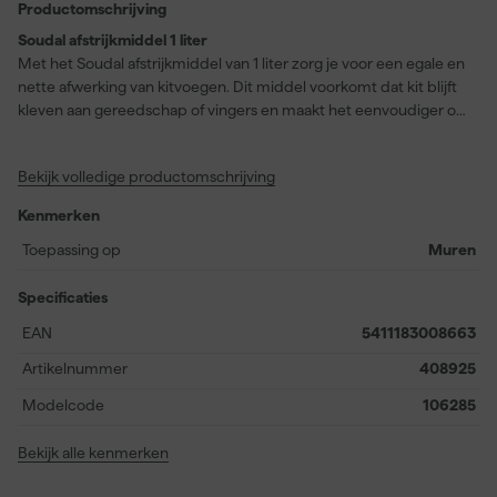
Productomschrijving
Soudal afstrijkmiddel 1 liter
Met het Soudal afstrijkmiddel van 1 liter zorg je voor een egale en
nette afwerking van kitvoegen. Dit middel voorkomt dat kit blijft
kleven aan gereedschap of vingers en maakt het eenvoudiger om
voegen glad te strijken zonder de afdichting te beschadigen. Het
afstrijkmiddel is geschikt voor gebruik bij diverse soorten kit, zoals
Bekijk volledige productomschrijving
siliconen- en acrylaatkit, en zorgt voor een professioneel resultaat
bij zowel binnen- als buitentoepassingen. Je brengt het
Kenmerken
eenvoudig aan met een spuitfles of spons en strijkt de voeg
daarna direct glad. Dankzij de ruime inhoud van 1 liter kun je
Toepassing op
Muren
meerdere klussen uitvoeren zonder snel bij te hoeven vullen.
Specificaties
EAN
5411183008663
Artikelnummer
408925
Modelcode
106285
Bekijk alle kenmerken