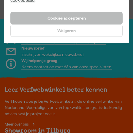
cookiebeleid
.
incl. BTW
incl. BTW
Cookies accepteren
Weigeren
Jouw account
Log-in en beheer je bestellingen en gegevens
Nieuwsbrief
Inschrijven wekelijkse nieuwsbrief
Wij helpen je graag
Neem contact op met één van onze specialisten.
Leer Verfwebwinkel beter kennen
Verf kopen doe je bij Verfwebwinkel.nl, dé online verfwinkel van
Nederland. Voordelige verf van topkwaliteit en gratis deskundig
advies, wat je project ook is.
Meer over ons
Showroom in Tilburg