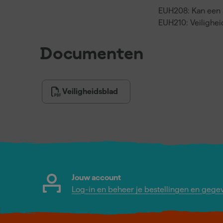
EUH208: Kan een a
EUH210: Veilighei
Documenten
Veiligheidsblad
Jouw account
Log-in en beheer je bestellingen en gege