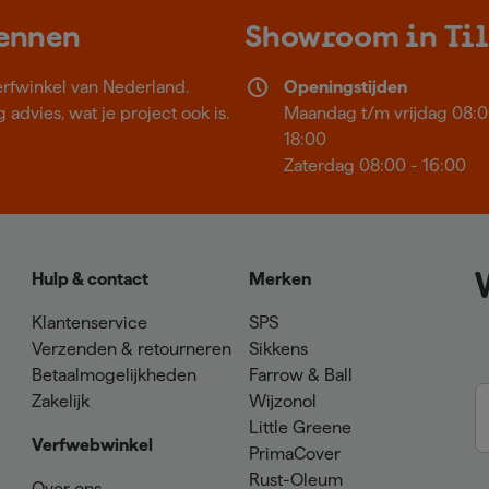
kennen
Showroom in Ti
erfwinkel van Nederland.
Openingstijden
 advies, wat je project ook is.
Maandag t/m vrijdag 08:0
18:00
Zaterdag 08:00 - 16:00
Hulp & contact
Merken
Klantenservice
SPS
Verzenden & retourneren
Sikkens
Betaalmogelijkheden
Farrow & Ball
Zakelijk
Wijzonol
Little Greene
Verfwebwinkel
PrimaCover
Rust-Oleum
Over ons