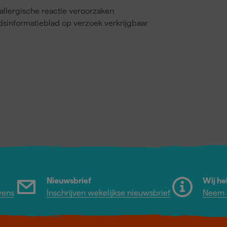
llergische reactie veroorzaken
dsinformatieblad op verzoek verkrijgbaar
Nieuwsbrief
Wij he
vens
Inschrijven wekelijkse nieuwsbrief
Neem c