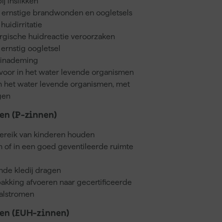
ij inslikken
t ernstige brandwonden en oogletsels
huidirritatie
ergische huidreactie veroorzaken
ernstig oogletsel
j inademing
 voor in het water levende organismen
 in het water levende organismen, met
gen
n (P-zinnen)
bereik van kinderen houden
en of in een goed geventileerde ruimte
de kledij dragen
akking afvoeren naar gecertificeerde
valstromen
en (EUH-zinnen)