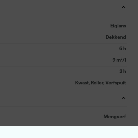
Eiglans
Dekkend
6 h
9 m²/l
2 h
Kwast, Roller, Verfspuit
Mengverf
Basis D