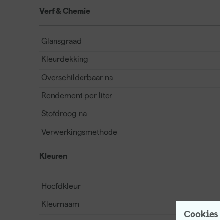
Verf & Chemie
Glansgraad
Kleurdekking
Overschilderbaar na
Rendement per liter
Stofdroog na
Verwerkingsmethode
Kleuren
Hoofdkleur
Kleurnaam
Cookies