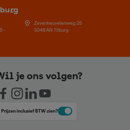
lburg
Zevenheuvelenweg 25
0 -
5048 AN Tilburg
Wil je ons volgen?
Prijzen inclusief BTW zien?