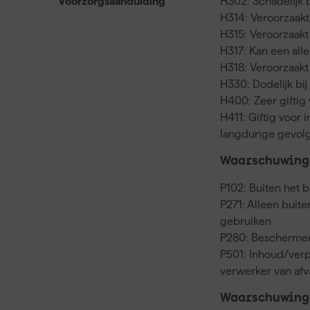
Voorzorgsaanduiding
H302: Schadelijk b
H314: Veroorzaak
H315: Veroorzaakt 
H317: Kan een all
H318: Veroorzaakt 
H330: Dodelijk bi
H400: Zeer giftig
H411: Giftig voor
langdurige gevol
Waarschuwinge
P102: Buiten het 
P271: Alleen buit
gebruiken
P280: Beschermen
P501: Inhoud/verp
verwerker van af
Waarschuwing