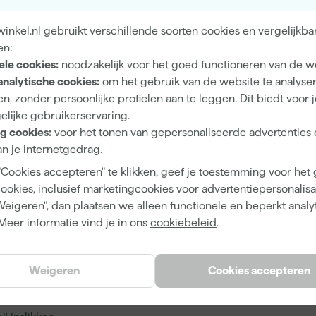
nkel.nl gebruikt verschillende soorten cookies en vergelijkba
en:
8711429148601
ele cookies:
noodzakelijk voor het goed functioneren van de w
342889
analytische cookies:
om het gebruik van de website te analyse
n, zonder persoonlijke profielen aan te leggen. Dit biedt voor 
10307766
elijke gebruikerservaring.
g cookies:
voor het tonen van gepersonaliseerde advertenties 
n je internetgedrag.
"Cookies accepteren" te klikken, geef je toestemming voor het
10 L
cookies, inclusief marketingcookies voor advertentiepersonalisat
Weigeren", dan plaatsen we alleen functionele en beperkt analy
Meer informatie vind je in ons
cookiebeleid
.
Weigeren
Cookies accepteren
n (H-zinnen)
inademen