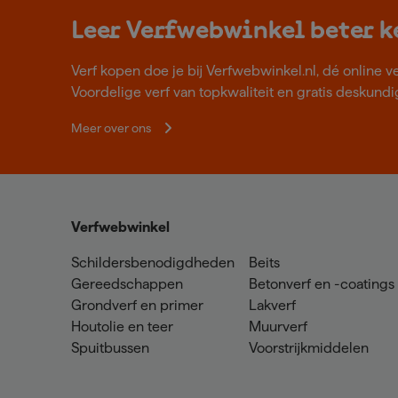
Leer Verfwebwinkel beter 
Verf kopen doe je bij Verfwebwinkel.nl, dé online v
Voordelige verf van topkwaliteit en gratis deskundig
Meer over ons
Verfwebwinkel
Schildersbenodigdheden
Beits
Gereedschappen
Betonverf en -coatings
Grondverf en primer
Lakverf
Houtolie en teer
Muurverf
Spuitbussen
Voorstrijkmiddelen