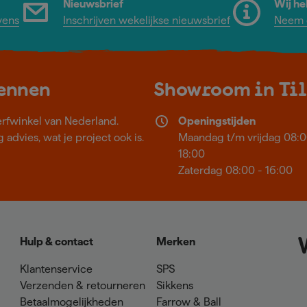
Nieuwsbrief
Wij he
vens
Inschrijven wekelijkse nieuwsbrief
Neem c
kennen
Showroom in Ti
erfwinkel van Nederland.
Openingstijden
 advies, wat je project ook is.
Maandag t/m vrijdag 08:0
18:00
Zaterdag 08:00 - 16:00
Hulp & contact
Merken
Klantenservice
SPS
Verzenden & retourneren
Sikkens
Betaalmogelijkheden
Farrow & Ball