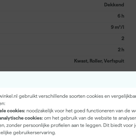
Dekkend
6 h
9 m²/l
2
2 h
Kwast, Roller, Verfspuit
Basis TR
nkel.nl gebruikt verschillende soorten cookies en vergelijkba
en:
ele cookies:
noodzakelijk voor het goed functioneren van de w
analytische cookies:
om het gebruik van de website te analyse
n, zonder persoonlijke profielen aan te leggen. Dit biedt voor 
8711429651729
elijke gebruikerservaring.