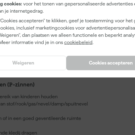
343135
g cookies:
voor het tonen van gepersonaliseerde advertenties 
n je internetgedrag.
10107866
"Cookies accepteren" te klikken, geef je toestemming voor het
cookies, inclusief marketingcookies voor advertentiepersonalisat
Weigeren", dan plaatsen we alleen functionele en beperkt analy
Meer informatie vind je in ons
cookiebeleid
.
4 L
Weigeren
Cookies accepteren
n (P-zinnen)
bereik van kinderen houden
van stof/rook/gas/nevel/damp/spuitnevel
en of in een goed geventileerde ruimte
de kledij dragen