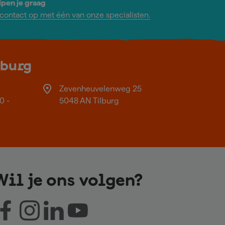
lpen je graag
ontact op met één van onze specialisten.
lburg
Zevenheuvelenweg 25
0 -
5048 AN Tilburg
Wil je ons volgen?