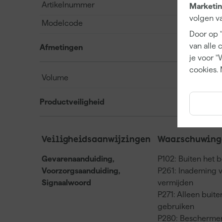
Artikelnummer
Marketin
volgen va
Modelcode
Door op 
van alle 
Afmetingen
je voor "
cookies. 
Volume
Productveiligheid
Veiligheidsaanwijzingen
Waarschuwinge
Gevarenaanduiding,
P102: Buiten het 
Voorzorgsaanduiding,
P261: Inademing 
Signaalwoord
vermijden
P271: Alleen buit
gebruiken
P280: Beschermen