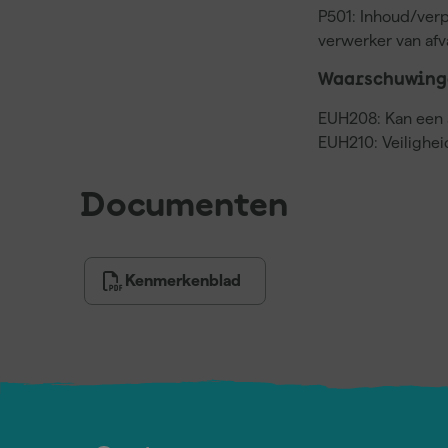
P501: Inhoud/verp
verwerker van af
Waarschuwing
EUH208: Kan een a
EUH210: Veilighei
Documenten
Kenmerkenblad