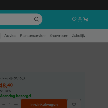
Advies
Klantenservice
Showroom
Zakelijk
dviesprijs
50,05
48
,
40
incl. BTW
Maandag bezorgd
In winkelwagen