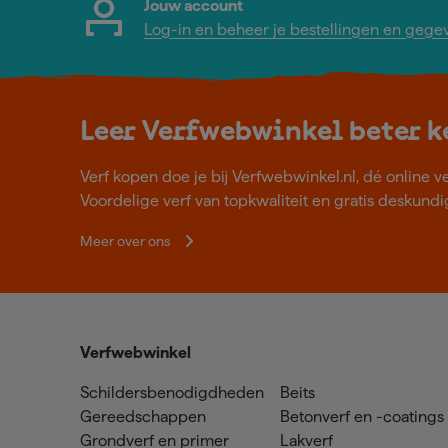
Jouw account
Log-in en beheer je bestellingen en gege
Leer Verfwebwinkel beter 
Verf kopen doe je bij Verfwebwinkel.nl, dé online v
Voordelige verf van topkwaliteit en gratis deskundig
Meer over ons
Verfwebwinkel
Schildersbenodigdheden
Beits
Gereedschappen
Betonverf en -coatings
Grondverf en primer
Lakverf