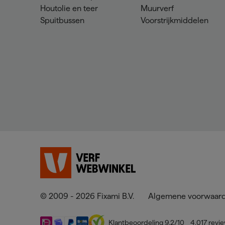
Houtolie en teer
Muurverf
Spuitbussen
Voorstrijkmiddelen
© 2009 - 2026 Fixami B.V.
Algemene voorwaar
Klantbeoordeling
9,2
/10
4.017
revi