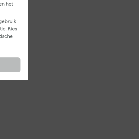
en het
 gebruik
ie. Kies
tische