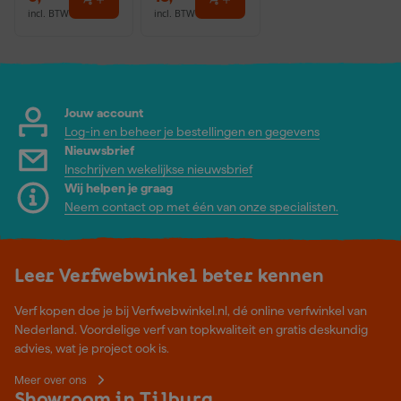
incl. BTW
incl. BTW
Jouw account
Log-in en beheer je bestellingen en gegevens
Nieuwsbrief
Inschrijven wekelijkse nieuwsbrief
Wij helpen je graag
Neem contact op met één van onze specialisten.
Leer Verfwebwinkel beter kennen
Verf kopen doe je bij Verfwebwinkel.nl, dé online verfwinkel van
Nederland. Voordelige verf van topkwaliteit en gratis deskundig
advies, wat je project ook is.
Meer over ons
Showroom in Tilburg