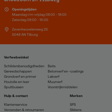
Openingstijden
Maandag t/m vrijdag 08:00 - 18:00
Zaterdag 08:00 - 16:00
Zevenheuvelenweg 25
5048 AN Tilburg
Verfwebwinkel
Schildersbenodigdheden
Beits
Gereedschappen
Betonverf en -coatings
Grondverf en primer
Lakverf
Houtolie en teer
Muurverf
Spuitbussen
Voorstrijkmiddelen
Hulp & contact
Merken
Klantenservice
SPS
Verzenden & retourneren
Sikkens