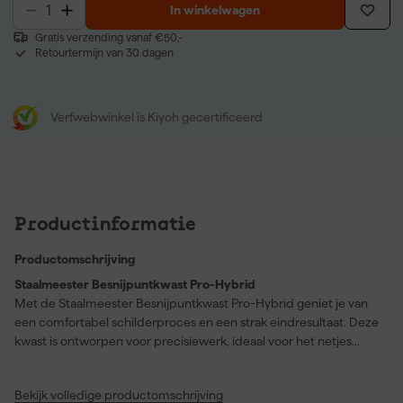
In winkelwagen
Gratis verzending vanaf €50,-
Retourtermijn van 30 dagen
Verfwebwinkel is Kiyoh gecertificeerd
Productinformatie
Productomschrijving
Staalmeester Besnijpuntkwast Pro-Hybrid
Met de Staalmeester Besnijpuntkwast Pro-Hybrid geniet je van
een comfortabel schilderproces en een strak eindresultaat. Deze
kwast is ontworpen voor precisiewerk, ideaal voor het netjes
afwerken van randen en hoeken. Dankzij de speciale
polyestermix levert de kwast een egale verflaag zonder strepen,
Bekijk volledige productomschrijving
terwijl er toch voldoende verf wordt aangebracht voor een mooie