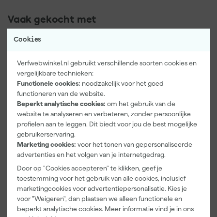
Vaak gekocht met
Cookies
Verfwebwinkel.nl gebruikt verschillende soorten cookies en
vergelijkbare technieken:
Functionele cookies:
noodzakelijk voor het goed
functioneren van de website.
Beperkt analytische cookies:
om het gebruik van de
website te analyseren en verbeteren, zonder persoonlijke
profielen aan te leggen. Dit biedt voor jou de best mogelijke
gebruikerservaring.
Paintura
Go!Paint
Anza PRO
Marketing cookies:
voor het tonen van gepersonaliseerde
Lucamax
Economy S
Muurverfset
advertenties en het volgen van je internetgedrag.
Washi tape -
Verfbak -
MICMEX set
50mx24mm
10cm Roller -
6-delig
Door op "Cookies accepteren" te klikken, geef je
Maandag
Maandag
Maandag
15 x 32 cm + 5
toestemming voor het gebruik van alle cookies, inclusief
bezorgd
bezorgd
bezorgd
inzetbakken
marketingcookies voor advertentiepersonalisatie. Kies je
voor "Weigeren", dan plaatsen we alleen functionele en
Adviesprijs
6,00
Adviesprijs
31,89
beperkt analytische cookies. Meer informatie vind je in ons