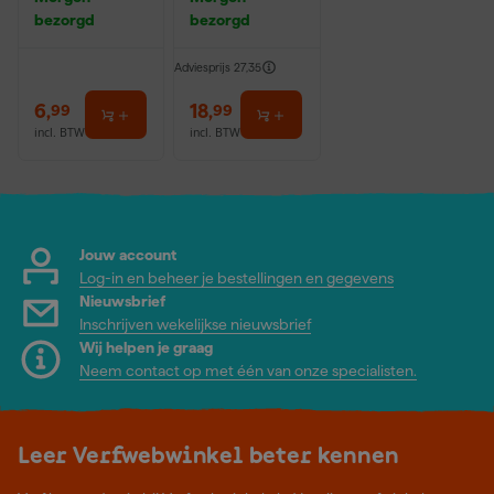
10cm (10st)
bezorgd
bezorgd
Adviesprijs
27,35
6
,
18
,
99
99
incl. BTW
incl. BTW
Jouw account
Log-in en beheer je bestellingen en gegevens
Nieuwsbrief
Inschrijven wekelijkse nieuwsbrief
Wij helpen je graag
Neem contact op met één van onze specialisten.
Leer Verfwebwinkel beter kennen