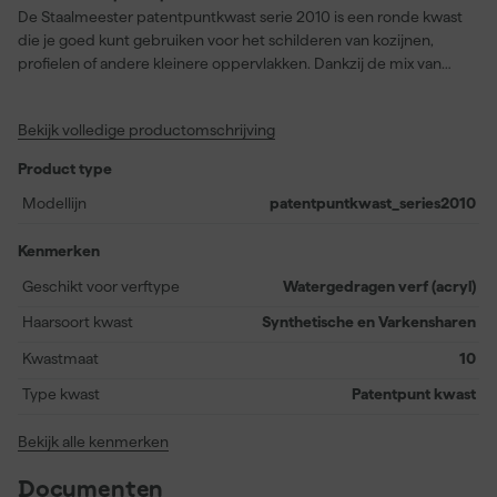
De Staalmeester patentpuntkwast serie 2010 is een ronde kwast
die je goed kunt gebruiken voor het schilderen van kozijnen,
profielen of andere kleinere oppervlakken. Dankzij de mix van
synthetische vezels en wit Chungking varkenshaar verdeelt deze
kwast watergedragen verf netjes en zonder strepen. De haren
Bekijk volledige productomschrijving
zijn stevig vastgezet in een verkoperde ring, wat zorgt voor een
stabiel werkresultaat. De FSC-beukenhouten steel ligt prettig in
Product type
de hand en geeft je goede controle tijdens het schilderen. Door
de spits toelopende punt kom je gemakkelijk in hoeken en langs
Modellijn
patentpuntkwast_series2010
randen. Deze kwast is handig voor detailwerk, maar ook geschikt
voor gladde, middelgrote vlakken.
Kenmerken
Geschikt voor verftype
Watergedragen verf (acryl)
Haarsoort kwast
Synthetische en Varkensharen
Kwastmaat
10
Type kwast
Patentpunt kwast
Bekijk alle kenmerken
Documenten