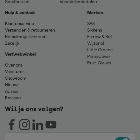
Spuitbussen
Voorstrijkmiddelen
Hulp & contact
Merken
Klantenservice
SPS
Verzenden & retourneren
Sikkens
Betaalmogelijkheden
Farrow & Ball
Zakelijk
Wijzonol
Little Greene
Verfwebwinkel
PrimaCover
Rust-Oleum
Over ons
Vacatures
Showroom
Nieuws
Advies
Reviews
Wil je ons volgen?