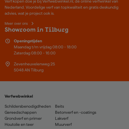
Verf kopen doe je bij Verfwebwinkel.nl, dé online verfwinkel van
Nederland. Voordelige verf van topkwaliteit en gratis deskundig
advies, wat je project ook is.
Meer over ons
Showroom in Tilburg
Openingstijden
Maandag t/m vrijdag 08:00 - 18:00
Zaterdag 08:00 - 16:00
Zevenheuvelenweg 25
5048 AN Tilburg
Verfwebwinkel
Schildersbenodigdheden
Beits
Gereedschappen
Betonverf en -coatings
Grondverf en primer
Lakverf
Houtolie en teer
Muurverf