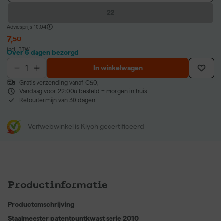
22
Adviesprijs
10,04
7
,
50
incl. BTW
Over 6 dagen bezorgd
In winkelwagen
Gratis verzending vanaf €50,-
Vandaag voor 22:00u besteld = morgen in huis
Retourtermijn van 30 dagen
Verfwebwinkel is Kiyoh gecertificeerd
Productinformatie
Productomschrijving
Staalmeester patentpuntkwast serie 2010