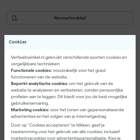
Kenmerkenblad
Cookies
Vaak gekocht met
Verfwebwinkel.nl gebruikt verschillende soorten cookies en
vergelijkbare technieken:
Functionele cookies:
noodzakelijk voor het goed
functioneren van de website.
Beperkt analytische cookies:
om het gebruik van de
website te analyseren en verbeteren, zonder persoonlijke
profielen aan te leggen. Dit biedt voor jou de best mogelijke
gebruikerservaring.
Marketing cookies:
voor het tonen van gepersonaliseerde
advertenties en het volgen van je internetgedrag.
Paintura
Go!Paint
Anza PRO
Door op "Cookies accepteren" te klikken, geef je
Lucamax
Economy S
Muurverfset
toestemming voor het gebruik van alle cookies, inclusief
Washi tape -
Verfbak -
MICMEX set
marketingcookies voor advertentiepersonalisatie. Kies je
50mx24mm
10cm Roller -
6-delig