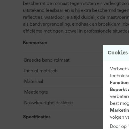
beschermt de rolmaat tegen stoten en verlengt zo 
uitstekend leesbaar en is hij extra beschermd tege
reflecties, waardoor je altijd duidelijk de maatvoering
als bandvergrendeling, eindhaak en broekklem inb
efficiënte metingen, zowel in professionele situaties
Kenmerken
Cookies
Breedte band rolmaat
Verfwebwi
Inch of metrisch
techniek
Materiaal
Function
Beperkt 
Meetlengte
verbetere
Nauwkeurigheidsklasse
best mog
Marketin
Specificaties
volgen va
Door op 