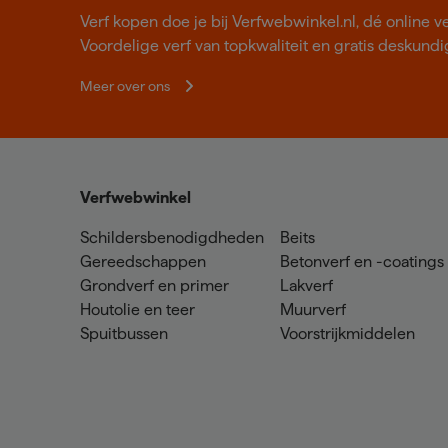
Verf kopen doe je bij Verfwebwinkel.nl, dé online v
Voordelige verf van topkwaliteit en gratis deskundig
Meer over ons
Verfwebwinkel
Schildersbenodigdheden
Beits
Gereedschappen
Betonverf en -coatings
Grondverf en primer
Lakverf
Houtolie en teer
Muurverf
Spuitbussen
Voorstrijkmiddelen