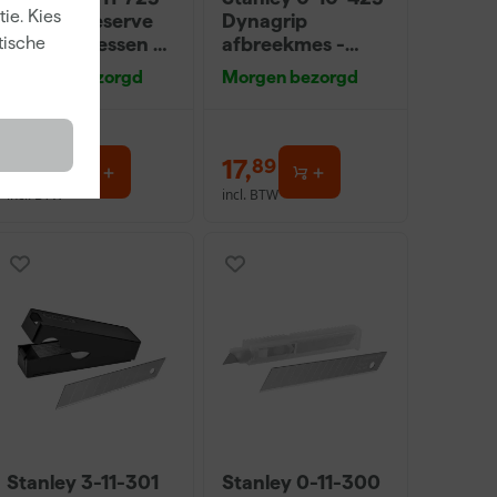
ie. Kies
FatMax Reserve
Dynagrip
afbreekmessen -
afbreekmes -
tische
25mm (20st)
25mm
Morgen bezorgd
Morgen bezorgd
29
,
17
,
59
89
incl. BTW
incl. BTW
Stanley 3-11-301
Stanley 0-11-300