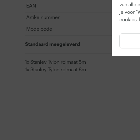
van alle 
EAN
je voor "
Artikelnummer
cookies. 
Modelcode
Standaard meegeleverd
1x Stanley Tylon rolmaat 5m
1x Stanley Tylon rolmaat 8m