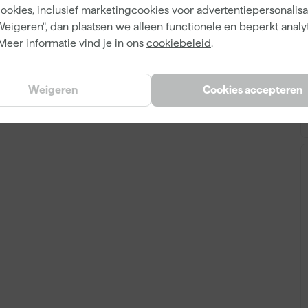
cookies, inclusief marketingcookies voor advertentiepersonalisat
3253560742607
Weigeren", dan plaatsen we alleen functionele en beperkt analy
176630
Meer informatie vind je in ons
cookiebeleid
.
STHT0-74260
Weigeren
Cookies accepteren