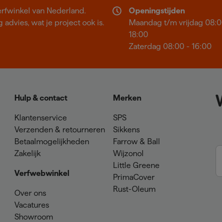
erfwinkel van Nederland.
Openingstijden
 advies, wat je project ook is.
Maandag t/m vrijdag 08:0
18:00
Zaterdag 08:00 - 16:00
Hulp & contact
Merken
Klantenservice
SPS
Verzenden & retourneren
Sikkens
Betaalmogelijkheden
Farrow & Ball
Zakelijk
Wijzonol
Little Greene
Verfwebwinkel
PrimaCover
Rust-Oleum
Over ons
Vacatures
Showroom