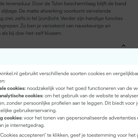
de levensduur. Door de Tylon beschermlaag blijft de band
n slijtage. De matte afwerking voorkomt vervelende
 ziet, zelfs in fel (zon)licht. Verder zijn handige functies
egrepen. Zo ben je verzekerd van nauwkeurige en
 als bij doe-het-zelf klussen.
25 mm
nkel.nl gebruikt verschillende soorten cookies en vergelijkba
Metrisch
en:
Kunststof
ele cookies:
noodzakelijk voor het goed functioneren van de w
analytische cookies:
om het gebruik van de website te analyse
8 m
n, zonder persoonlijke profielen aan te leggen. Dit biedt voor 
Klasse II
elijke gebruikerservaring.
g cookies:
voor het tonen van gepersonaliseerde advertenties 
n je internetgedrag.
"Cookies accepteren" te klikken, geef je toestemming voor het