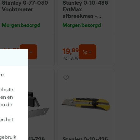
Stanley 0-77-030
Stanley 0-10-486
Vochtmeter
FatMax
afbreekmes -
25mm
Morgen bezorgd
Morgen bezorgd
62
,
19
,
38
89
incl. BTW
incl. BTW
re
ebsite.
ren en
jou de
en het
 gebruik
Stanley 3-11-725
Stanley 0-10-425