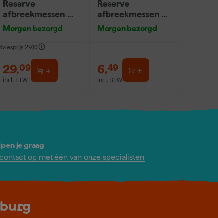
Reserve
Reserve
afbreekmessen -
afbreekmessen -
18mm (50st)
9mm (10st)
Morgen bezorgd
Morgen bezorgd
dviesprijs
29,10
29
,
6
,
09
49
incl. BTW
incl. BTW
lpen je graag
ontact op met één van onze specialisten.
lburg