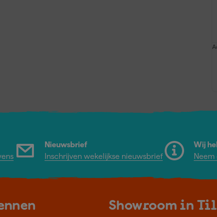
A
Nieuwsbrief
Wij he
vens
Inschrijven wekelijkse nieuwsbrief
Neem c
kennen
Showroom in Ti