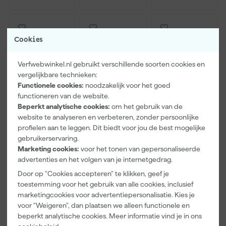
Cookies
Verfwebwinkel.nl gebruikt verschillende soorten cookies en
vergelijkbare technieken:
Functionele cookies:
noodzakelijk voor het goed
functioneren van de website.
Beperkt analytische cookies:
om het gebruik van de
website te analyseren en verbeteren, zonder persoonlijke
Steamy-E
Steamy-E
Steamy
profielen aan te leggen. Dit biedt voor jou de best mogelijke
SECTS100
SECTW75
SIB200X2
gebruikerservaring.
Single Zone
Dual Zone
koelelement
Marketing cookies:
voor het tonen van gepersonaliseerde
Elektrische
Elektrische
small - 2 stuks
Morgen
Morgen
Morgen
advertenties en het volgen van je internetgedrag.
Compressor
Compressor
bezorgd
bezorgd
bezorgd
Koelbox 96L
Koelbox 72L
Door op "Cookies accepteren" te klikken, geef je
toestemming voor het gebruik van alle cookies, inclusief
marketingcookies voor advertentiepersonalisatie. Kies je
voor "Weigeren", dan plaatsen we alleen functionele en
459
,
459
,
3
,
95
95
99
beperkt analytische cookies. Meer informatie vind je in ons
incl. BTW
incl. BTW
incl. BTW