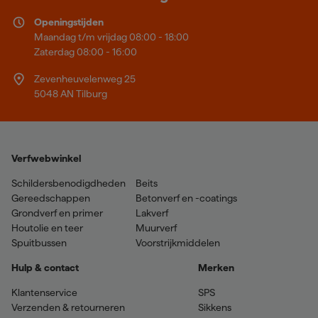
Openingstijden
Maandag t/m vrijdag 08:00 - 18:00
Zaterdag 08:00 - 16:00
Zevenheuvelenweg 25
5048 AN Tilburg
Verfwebwinkel
Schildersbenodigdheden
Beits
Gereedschappen
Betonverf en -coatings
Grondverf en primer
Lakverf
Houtolie en teer
Muurverf
Spuitbussen
Voorstrijkmiddelen
Hulp & contact
Merken
Klantenservice
SPS
Verzenden & retourneren
Sikkens