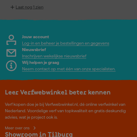
Laat nog 1 zien
Jouw account
Log-in en beheer je bestellingen en gegevens
Nieuwsbrief
Inschrijven wekelijkse nieuwsbrief
Wij helpen je graag
Neem contact op met één van onze specialisten.
Leer Verfwebwinkel beter kennen
Verf kopen doe je bij Verfwebwinkel.nl, dé online verfwinkel van
Nederland. Voordelige verf van topkwaliteit en gratis deskundig
advies, wat je project ook is.
Meer over ons
Showroom in Tilburg