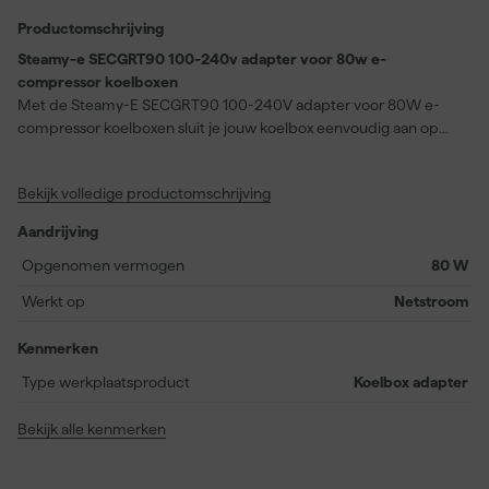
Productomschrijving
Steamy-e SECGRT90 100-240v adapter voor 80w e-
compressor koelboxen
Met de Steamy-E SECGRT90 100-240V adapter voor 80W e-
compressor koelboxen sluit je jouw koelbox eenvoudig aan op
netstroom. Deze adapter is geschikt voor 100 tot 240 volt AC. Zo
gebruik je je Steamy-E koelbox probleemloos thuis, op locatie of
Bekijk volledige productomschrijving
op de camping met een vast stopcontact. Dat is handig wanneer
je vooraf wilt koelen voordat je vertrekt. Met een vermogen van
Aandrijving
80 watt levert deze adapter een stabiele stroomtoevoer voor
grotere modellen. Je gebruikt hem als vervanging van een
Opgenomen vermogen
80 W
defecte adapter of als extra exemplaar voor meer flexibiliteit.
Werkt op
Netstroom
Deze adapter is compatibel met alle Steamy-E modellen met
een inhoud van meer dan 64 liter. Zo weet je zeker dat je koelbox
Kenmerken
betrouwbaar blijft functioneren en altijd klaar is voor gebruik.
Type werkplaatsproduct
Koelbox adapter
Bekijk alle kenmerken