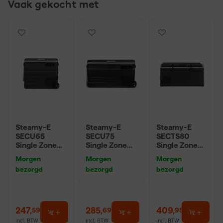
Vaak gekocht met
Steamy-E
Steamy-E
Steamy-E
SECU65
SECU75
SECTS80
Single Zone
Single Zone
Single Zone
Elektrische
Elektrische
Elektrische
Morgen
Morgen
Morgen
Compressor
Compressor
Compressor
bezorgd
bezorgd
bezorgd
Koelbox op
Koelbox op
Koelbox 77L
wielen - 65L
wielen - 75L
247
,
285
,
409
,
59
69
95
incl. BTW
incl. BTW
incl. BTW