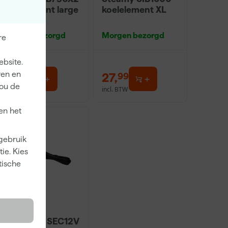
koelelement large
koelelement XL
- 2 stuks
Morgen bezorgd
Morgen bezorgd
re
ebsite.
ren en
9
,
27
,
99
99
jou de
incl. BTW
incl. BTW
en het
 gebruik
ie. Kies
tische
Steamy-E SEC12V