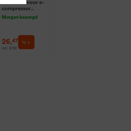
12V Kabel voor e-
compressor
koelboxen
Morgen bezorgd
26
,
47
incl. BTW