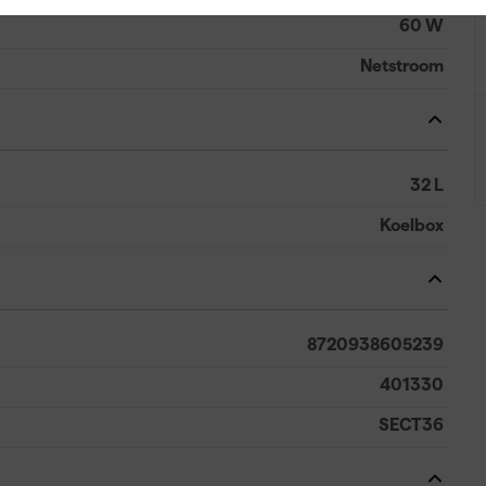
60 W
Netstroom
32 L
Koelbox
8720938605239
401330
SECT36