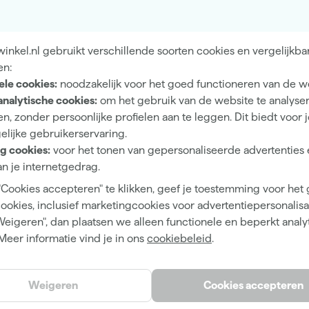
e compressor koelbox op wielen - 32L koel of vries je
 in van -20°C tot 20°C. Dankzij de dual zone indeling
uur. Zo gebruik je één vak als koelruimte en het andere
nkel.nl gebruikt verschillende soorten cookies en vergelijkba
ik je de koelbox ook als één groot compartiment. Het
en:
g en toont de actuele temperatuur. De krachtige
ele cookies:
noodzakelijk voor het goed functioneren van de w
 kiest tussen de MAX-stand voor snelle afkoeling of de
analytische cookies:
om het gebruik van de website te analyse
x werkt op 12/24V DC en op 100–240V AC. Daardoor
n, zonder persoonlijke profielen aan te leggen. Dit biedt voor 
rie niveaus van accubescherming helpen voorkomen dat de
elijke gebruikerservaring.
en en stevige handgrepen verplaats je hem eenvoudig, ook
g cookies:
voor het tonen van gepersonaliseerde advertenties 
en betrouwbare koeling tijdens reizen, werk of
n je internetgedrag.
"Cookies accepteren" te klikken, geef je toestemming voor het
cookies, inclusief marketingcookies voor advertentiepersonalisat
Weigeren", dan plaatsen we alleen functionele en beperkt analy
Meer informatie vind je in ons
cookiebeleid
.
Dual Zone, Inclusief wielen
Weigeren
Cookies accepteren