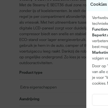
Cookies
Met de Steamy-E SECT36 dual zone roller elektrisch
zonder ijs of koelelementen. Je stelt de temperatuur
regel je per compartiment afzonderlijk de temperat
Verfwebwi
als vriesvak. Met het uitneembare tussenstuk gebru
techniek
digitale LCD-paneel zorgt voor duidelijke bedienin
Function
compressor biedt een snelle en stabiele koeling. Je
Beperkt 
ECO-stand voor lager energieverbruik. De koelbo
verbetere
gebruik je hem in de auto, camper of thuis. De d
best mog
voertuigaccu leeg raakt. Dankzij de robuuste wiel
Marketin
op ongelijke ondergrond. Zo kies je voor flexibele 
volgen va
outdooractiviteiten.
Door op 
van alle 
Product type
je voor "
cookies. 
Extra eigenschappen
Aandrijving