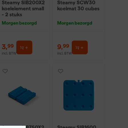
Steamy SIB200X2
Steamy SCW30
koelelement small
koelmat 30 cubes
- 2 stuks
Morgen bezorgd
Morgen bezorgd
3
,
9
,
99
99
incl. BTW
incl. BTW
Steamy SIB750X2
Steamy SIB1600