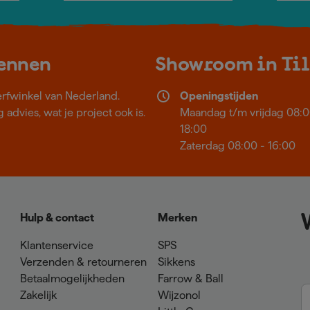
kennen
Showroom in Ti
erfwinkel van Nederland.
Openingstijden
 advies, wat je project ook is.
Maandag t/m vrijdag 08:0
18:00
Zaterdag 08:00 - 16:00
Hulp & contact
Merken
Klantenservice
SPS
Verzenden & retourneren
Sikkens
Betaalmogelijkheden
Farrow & Ball
Zakelijk
Wijzonol