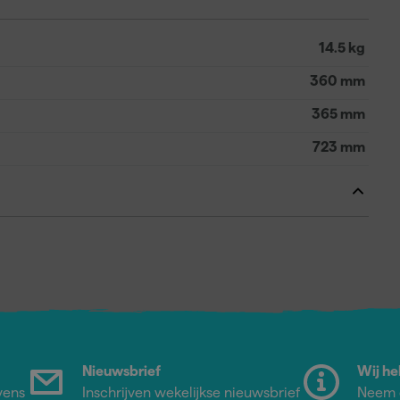
14.5 kg
360 mm
365 mm
723 mm
Nieuwsbrief
Wij he
vens
Inschrijven wekelijkse nieuwsbrief
Neem c