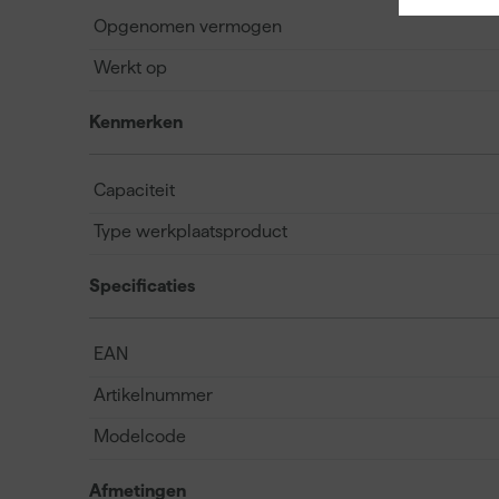
Opgenomen vermogen
Werkt op
Kenmerken
Capaciteit
Type werkplaatsproduct
Specificaties
EAN
Artikelnummer
Modelcode
Afmetingen