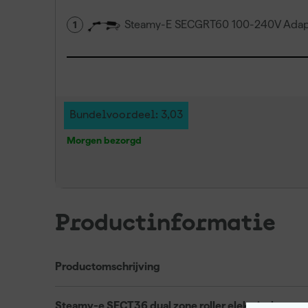
Steamy-E SECGRT60 100-240V Adapt
1
Bundelvoordeel: 3,03
Morgen bezorgd
Productinformatie
Productomschrijving
Steamy-e SECT36 dual zone roller elektrische comp