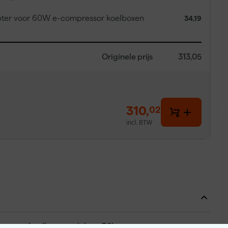
er voor 60W e-compressor koelboxen
34,19
Originele prijs
313,05
310
,
02
incl. BTW
ressor koelbox op wielen - 32l