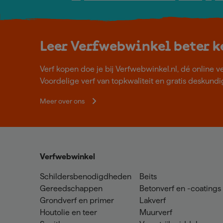
Leer Verfwebwinkel beter 
Verf kopen doe je bij Verfwebwinkel.nl, dé online v
Voordelige verf van topkwaliteit en gratis deskundig
Meer over ons
Verfwebwinkel
Schildersbenodigdheden
Beits
Gereedschappen
Betonverf en -coatings
Grondverf en primer
Lakverf
Houtolie en teer
Muurverf