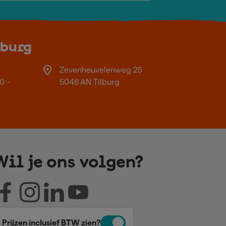
lburg
Zevenheuvelenweg 25
0 -
5048 AN Tilburg
Wil je ons volgen?
Prijzen inclusief BTW zien?