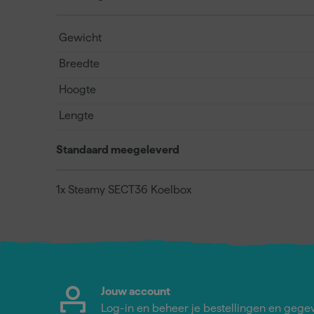
Gewicht
Breedte
Hoogte
Lengte
Standaard meegeleverd
1x Steamy SECT36 Koelbox
Jouw account
Log-in en beheer je bestellingen en gege