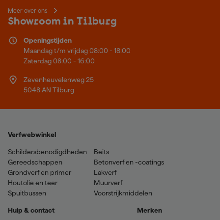
Meer over ons
Showroom in Tilburg
Openingstijden
Maandag t/m vrijdag 08:00 - 18:00
Zaterdag 08:00 - 16:00
Zevenheuvelenweg 25
5048 AN Tilburg
Verfwebwinkel
Schildersbenodigdheden
Beits
Gereedschappen
Betonverf en -coatings
Grondverf en primer
Lakverf
Houtolie en teer
Muurverf
Spuitbussen
Voorstrijkmiddelen
Hulp & contact
Merken