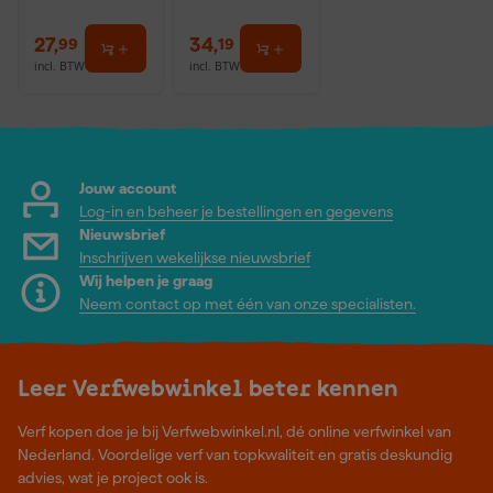
27
,
34
,
99
19
incl. BTW
incl. BTW
Jouw account
Log-in en beheer je bestellingen en gegevens
Nieuwsbrief
Inschrijven wekelijkse nieuwsbrief
Wij helpen je graag
Neem contact op met één van onze specialisten.
Leer Verfwebwinkel beter kennen
Verf kopen doe je bij Verfwebwinkel.nl, dé online verfwinkel van
Nederland. Voordelige verf van topkwaliteit en gratis deskundig
advies, wat je project ook is.