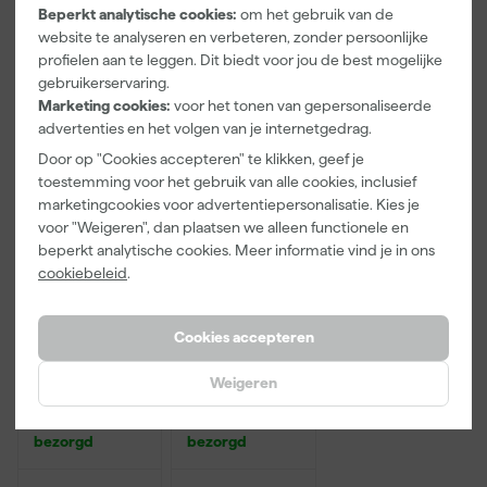
Beperkt analytische cookies:
om het gebruik van de
website te analyseren en verbeteren, zonder persoonlijke
3
,
9
,
9
,
99
99
99
profielen aan te leggen. Dit biedt voor jou de best mogelijke
incl. BTW
incl. BTW
incl. BTW
gebruikerservaring.
Marketing cookies:
voor het tonen van gepersonaliseerde
advertenties en het volgen van je internetgedrag.
Door op "Cookies accepteren" te klikken, geef je
toestemming voor het gebruik van alle cookies, inclusief
marketingcookies voor advertentiepersonalisatie. Kies je
voor "Weigeren", dan plaatsen we alleen functionele en
beperkt analytische cookies. Meer informatie vind je in ons
cookiebeleid
.
Cookies accepteren
Steamy
Steamy-E
SIB1600
SECGRT60
Weigeren
koelelement
100-240V
XL
Adapter voor
Maandag
Maandag
60W e-
bezorgd
bezorgd
compressor
koelboxen