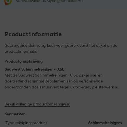
Verfwebwinkel is Kiyoh gecertificeerd
Productinformatie
Gebruik biociden veilig. Lees voor gebruik eerst het etiket en de
productinformatie
Productomschrijving
Südwest Schimmelreiniger - 0,5L
Met de Südwest Schimmelreiniger - 0,5L pak je snel en
doeltreffend schimmelproblemen aan op verschillende
ondergronden, zoals muurverf, tegels, kitvoegen, pleisterwerk en
steen. Dit schoonmaakproduct doodt en verwijdert schimmels
moeiteloos, en levert zichtbaar resultaat binnen enkele minuten.
Bekijk volledige productomschrijving
Dankzij de handige sproeiflacon is de reiniger eenvoudig aan te
brengen, zowel binnen als buiten. Na gebruik is overschilderen
Kenmerken
niet nodig; de oppervlakte is direct schoon, gedesinfecteerd en
preventief beschermd tegen nieuwe schimmelgroei. De
Type reinigingsproduct
Schimmelreinigers