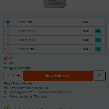
Vanaf 1 stuk
20.12
Vanaf 2 stuks
19.72
2
%
Vanaf 5 stuks
19.32
4
%
Vanaf 10 stuks
18.51
8
%
20
,
12
incl. BTW
Morgen bezorgd
In winkelwagen
Nog 3 beschikbaar
Gratis verzending vanaf €50,-
Vandaag voor 22:00u besteld = morgen in huis
Retourtermijn van 30 dagen