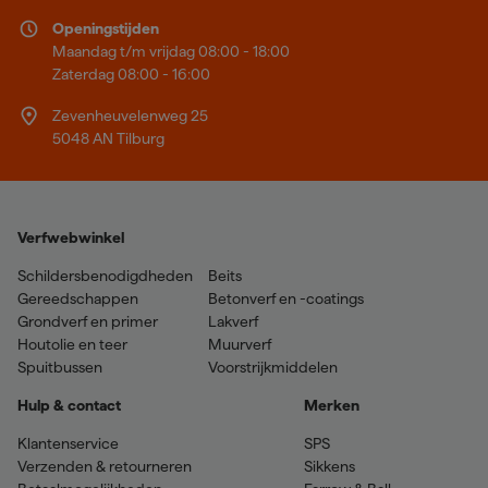
Openingstijden
Maandag t/m vrijdag 08:00 - 18:00
Zaterdag 08:00 - 16:00
Zevenheuvelenweg 25
5048 AN Tilburg
Verfwebwinkel
Schildersbenodigdheden
Beits
Gereedschappen
Betonverf en -coatings
Grondverf en primer
Lakverf
Houtolie en teer
Muurverf
Spuitbussen
Voorstrijkmiddelen
Hulp & contact
Merken
Klantenservice
SPS
Verzenden & retourneren
Sikkens