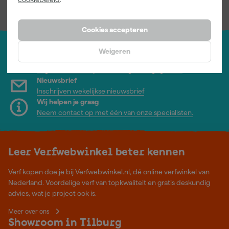
Cookies accepteren
Weigeren
Jouw account
Log-in en beheer je bestellingen en gegevens
Nieuwsbrief
Inschrijven wekelijkse nieuwsbrief
Wij helpen je graag
Neem contact op met één van onze specialisten.
Leer Verfwebwinkel beter kennen
Verf kopen doe je bij Verfwebwinkel.nl, dé online verfwinkel van
Nederland. Voordelige verf van topkwaliteit en gratis deskundig
advies, wat je project ook is.
Meer over ons
Showroom in Tilburg