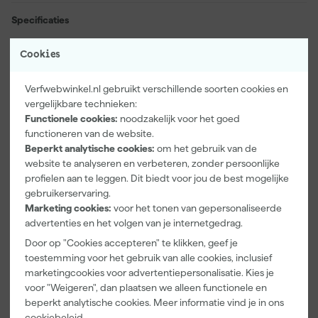
schimmelwerende werking garandeert een langdurig schoon
resultaat. Met een inhoud van 0,5 liter en een toelatingsnummer
Specificaties
14429N kies je voor een betrouwbare oplossing, ongeacht de
EAN
4011772307408
grootte van de klus.
Cookies
Artikelnummer
361094
Verfwebwinkel.nl gebruikt verschillende soorten cookies en
Modelcode
4235
vergelijkbare technieken:
Functionele cookies:
noodzakelijk voor het goed
Bekijk alle kenmerken
functioneren van de website.
Beperkt analytische cookies:
om het gebruik van de
Documenten
website te analyseren en verbeteren, zonder persoonlijke
profielen aan te leggen. Dit biedt voor jou de best mogelijke
gebruikerservaring.
Handleiding
Marketing cookies:
voor het tonen van gepersonaliseerde
advertenties en het volgen van je internetgedrag.
Technisch blad
Door op "Cookies accepteren" te klikken, geef je
Kenmerkenblad
toestemming voor het gebruik van alle cookies, inclusief
marketingcookies voor advertentiepersonalisatie. Kies je
Veiligheidsblad
voor "Weigeren", dan plaatsen we alleen functionele en
beperkt analytische cookies. Meer informatie vind je in ons
cookiebeleid
.