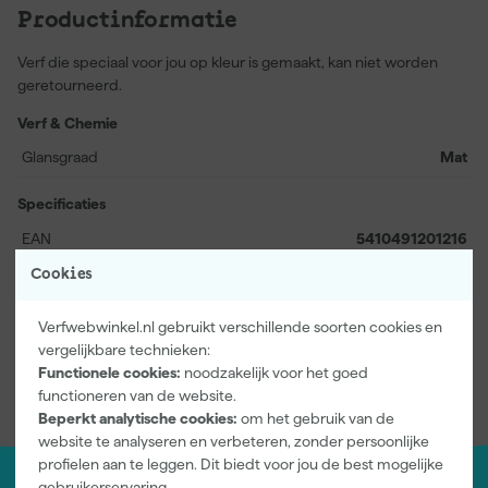
Productinformatie
Verf die speciaal voor jou op kleur is gemaakt, kan niet worden
geretourneerd.
Verf & Chemie
Glansgraad
Mat
Specificaties
EAN
5410491201216
Artikelnummer
361834
Cookies
Modelcode
5675660
Verfwebwinkel.nl gebruikt verschillende soorten cookies en
vergelijkbare technieken:
Bekijk alle kenmerken
Functionele cookies:
noodzakelijk voor het goed
functioneren van de website.
Beperkt analytische cookies:
om het gebruik van de
website te analyseren en verbeteren, zonder persoonlijke
profielen aan te leggen. Dit biedt voor jou de best mogelijke
gebruikerservaring.