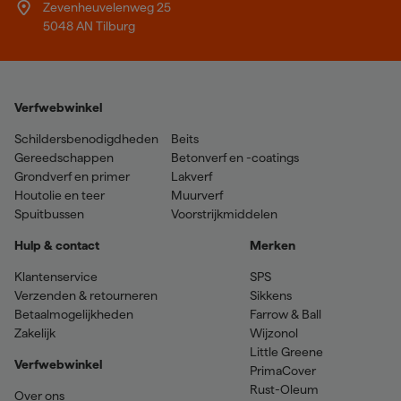
Zevenheuvelenweg 25
5048 AN Tilburg
Verfwebwinkel
Schildersbenodigdheden
Beits
Gereedschappen
Betonverf en -coatings
Grondverf en primer
Lakverf
Houtolie en teer
Muurverf
Spuitbussen
Voorstrijkmiddelen
Hulp & contact
Merken
Klantenservice
SPS
Verzenden & retourneren
Sikkens
Betaalmogelijkheden
Farrow & Ball
Zakelijk
Wijzonol
Little Greene
Verfwebwinkel
PrimaCover
Rust-Oleum
Over ons