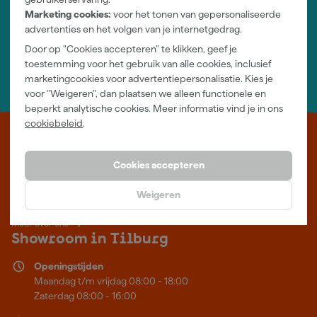
Jouw account
Marketing cookies:
voor het tonen van gepersonaliseerde
Log-in en beheer je bestellingen en gegevens
advertenties en het volgen van je internetgedrag.
Nieuwsbrief
Door op "Cookies accepteren" te klikken, geef je
Inschrijven wekelijkse nieuwsbrief
toestemming voor het gebruik van alle cookies, inclusief
Wij helpen je graag
marketingcookies voor advertentiepersonalisatie. Kies je
Neem contact op met één van onze specialisten.
voor "Weigeren", dan plaatsen we alleen functionele en
beperkt analytische cookies. Meer informatie vind je in ons
cookiebeleid
.
Leer Verfwebwinkel beter kennen
Cookies accepteren
Verf kopen doe je bij Verfwebwinkel.nl, dé online verfwinkel van
Nederland. Voordelige verf van topkwaliteit en gratis deskundig
Weigeren
advies, wat je project ook is.
Meer over ons
Showroom in Tilburg
Openingstijden
Maandag t/m vrijdag 08:00 - 18:00
Zaterdag 08:00 - 16:00