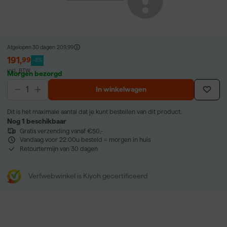
Afgelopen 30 dagen
209,99
191
,
99
-8%
incl. BTW
Morgen bezorgd
In winkelwagen
Dit is het maximale aantal dat je kunt bestellen van dit product.
Nog 1 beschikbaar
Gratis verzending vanaf €50,-
Vandaag voor 22:00u besteld = morgen in huis
Retourtermijn van 30 dagen
Verfwebwinkel is Kiyoh gecertificeerd