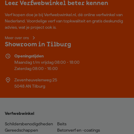
Leer Verfwebwinkel beter kennen
Verf kopen doe je bij Verfwebwinkel.nl, dé online verfwinkel van
Nederland. Voordelige verf van topkwaliteit en gratis deskundig
advies, wat je project ook is.
Meer over ons
Showroom in Tilburg
Openingstijden
Maandag t/m vrijdag 08:00 - 18:00
Zaterdag 08:00 - 16:00
Zevenheuvelenweg 25
5048 AN Tilburg
Verfwebwinkel
Schildersbenodigdheden
Beits
Gereedschappen
Betonverf en -coatings