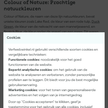
Colour of Nature: Prachtige
natuurkleuren
Colour of Nature, de naam van deze lijn natuurkleuren, bevat
unieke kleuren zoals Lake Red, de kleur van een rode tulp,
Duck
Green
, de kleur van de nekvacht van een mannetjeseend, en
Scotch Blue
, de kleur onder de snavel van een mees. Dit waren
slechts drie voorbeelden uit een verfpallet van maar liefst zestien
Cookies
verfkleuren. De collectie bevat bijvoorbeeld ook drie verschillende
wit tinten, meerdere kleuren groen, een prachtige bruine kleur
Verfwebwinkel.nl gebruikt verschillende soorten cookies en
(
Broccoli Brown
) en een echt Nederlands tintje (
Dutch Orange
).
vergelijkbare technieken:
Bij het bekijken van kleurimpressies zal het je opvallen dat de
Functionele cookies:
noodzakelijk voor het goed
kleuren vaak terug te vinden zijn in oude Britse herenhuizen,
functioneren van de website.
kastelen en villa’s. Ze misstaan echter niet in een modern interieur.
Beperkt analytische cookies:
om het gebruik van de
Het mooie aan deze selectie kleuren is dat je ze goed met elkaar
website te analyseren en verbeteren, zonder persoonlijke
kunt combineren, wat een ongekend mooi eindresultaat oplevert.
profielen aan te leggen. Dit biedt voor jou de best mogelijke
gebruikerservaring.
Marketing cookies:
voor het tonen van gepersonaliseerde
Colour of Nature verfkleuren kopen
advertenties en het volgen van je internetgedrag.
Alle zestien Colour of Nature kleuren zijn verkrijgbaar bij
Door op "Cookies accepteren" te klikken, geef je
Verfwebwinkel in vijf verschillende afwerkingen zoals Modern
toestemming voor het gebruik van alle cookies, inclusief