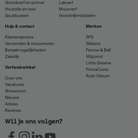
Grondverf en primer
Lakverf
Houtolie en teer
Muurverf
Spuitbussen
Voorstrijkmiddelen
Hulp & contact
Merken
Klantenservice
SPS
Verzenden & retourneren
Sikkens
Betaalmogelijkheden
Farrow & Ball
Zakelijk
Wijzonol
Little Greene
Verfwebwinkel
PrimaCover
Rust-Oleum
Over ons
Vacatures
Showroom
Nieuws
Advies
Reviews
Wil je ons volgen?