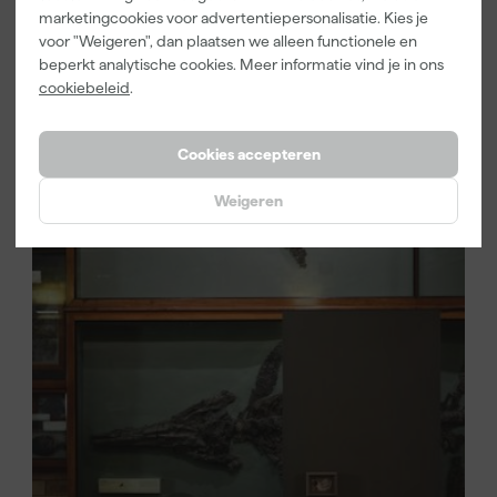
Emulsion en Eggshell. Eerstgenoemde past bijvoorbeeld heel
marketingcookies voor advertentiepersonalisatie. Kies je
goed bij een modern interieur. Terwijl Eggshell weer beter te
voor "Weigeren", dan plaatsen we alleen functionele en
gebruiken is in een klassiekere setting. Welke kleur je ook kiest
beperkt analytische cookies. Meer informatie vind je in ons
de nieuwe Farrow & Ball verfkleuren zijn een prachtige
cookiebeleid
.
toevoeging voor het interieur.
Cookies accepteren
Weigeren