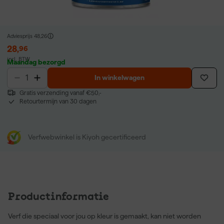
Adviesprijs
48,26
28
,
96
incl. BTW
Maandag bezorgd
In winkelwagen
Gratis verzending vanaf €50,-
Retourtermijn van 30 dagen
Verfwebwinkel is Kiyoh gecertificeerd
Productinformatie
Verf die speciaal voor jou op kleur is gemaakt, kan niet worden