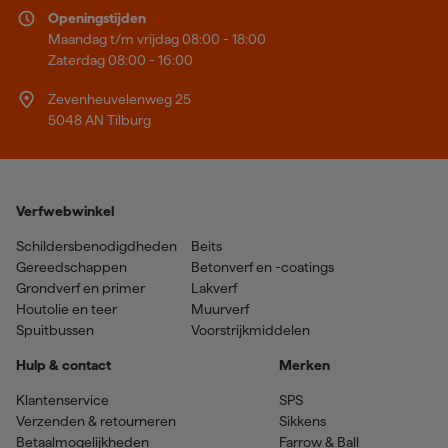
Openingstijden
Maandag t/m vrijdag 08:00 - 18:00
Zaterdag 08:00 - 16:00
Zevenheuvelenweg 25
5048 AN Tilburg
Verfwebwinkel
Schildersbenodigdheden
Beits
Gereedschappen
Betonverf en -coatings
Grondverf en primer
Lakverf
Houtolie en teer
Muurverf
Spuitbussen
Voorstrijkmiddelen
Hulp & contact
Merken
Klantenservice
SPS
Verzenden & retourneren
Sikkens
Betaalmogelijkheden
Farrow & Ball