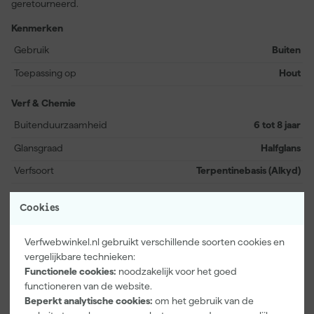
geretourneerd.
Kenmerken
Gebruik
Buiten
Toepassing op
Hout
Verf & Chemie
Buitenduurzaamheid
6 tot 8 jaar
Glansgraad
Halfglans
Verfsoort
Terpentinebasis (Alkyd)
Bekijk alle kenmerken
Cookies
Documenten
Verfwebwinkel.nl gebruikt verschillende soorten cookies en
vergelijkbare technieken:
Functionele cookies:
noodzakelijk voor het goed
Kenmerkenblad
functioneren van de website.
Beperkt analytische cookies:
om het gebruik van de