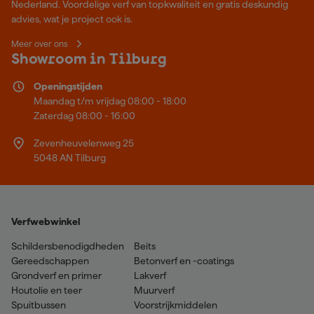
Nederland. Voordelige verf van topkwaliteit en gratis deskundig
advies, wat je project ook is.
Meer over ons
Showroom in Tilburg
Openingstijden
Maandag t/m vrijdag 08:00 - 18:00
Zaterdag 08:00 - 16:00
Zevenheuvelenweg 25
5048 AN Tilburg
Verfwebwinkel
Schildersbenodigdheden
Beits
Gereedschappen
Betonverf en -coatings
Grondverf en primer
Lakverf
Houtolie en teer
Muurverf
Spuitbussen
Voorstrijkmiddelen