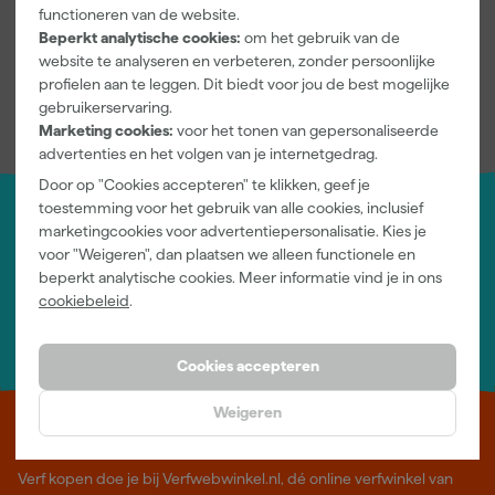
Kenmerkenblad
functioneren van de website.
Beperkt analytische cookies:
om het gebruik van de
Veiligheidsblad
website te analyseren en verbeteren, zonder persoonlijke
profielen aan te leggen. Dit biedt voor jou de best mogelijke
gebruikerservaring.
Marketing cookies:
voor het tonen van gepersonaliseerde
advertenties en het volgen van je internetgedrag.
Door op "Cookies accepteren" te klikken, geef je
toestemming voor het gebruik van alle cookies, inclusief
marketingcookies voor advertentiepersonalisatie. Kies je
Jouw account
voor "Weigeren", dan plaatsen we alleen functionele en
Log-in en beheer je bestellingen en gegevens
beperkt analytische cookies. Meer informatie vind je in ons
Nieuwsbrief
cookiebeleid
.
Inschrijven wekelijkse nieuwsbrief
Wij helpen je graag
Neem contact op met één van onze specialisten.
Cookies accepteren
Weigeren
Leer Verfwebwinkel beter kennen
Verf kopen doe je bij Verfwebwinkel.nl, dé online verfwinkel van