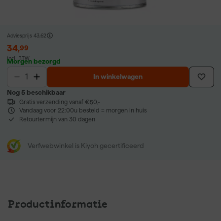
Adviesprijs
43,62
34
,
99
incl. BTW
Morgen bezorgd
In winkelwagen
Nog 5 beschikbaar
Gratis verzending vanaf €50,-
Vandaag voor 22:00u besteld = morgen in huis
Retourtermijn van 30 dagen
Verfwebwinkel is Kiyoh gecertificeerd
Productinformatie