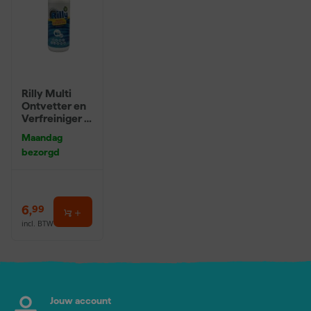
Rilly Multi
Ontvetter en
Verfreiniger –
0,5L
Maandag
bezorgd
6
,
99
incl. BTW
Jouw account