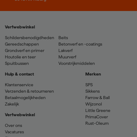
Verfwebwinkel
Schildersbenodigdheden
Beits
Gereedschappen
Betonverf en -coatings
Grondverf en primer
Lakverf
Houtolie en teer
Muurverf
Spuitbussen
Voorstrijkmiddelen
Hulp & contact
Merken
Klantenservice
SPS
Verzenden & retourneren
Sikkens
Betaalmogelijkheden
Farrow & Ball
Zakelijk
Wijzonol
Little Greene
Verfwebwinkel
PrimaCover
Rust-Oleum
Over ons
Vacatures