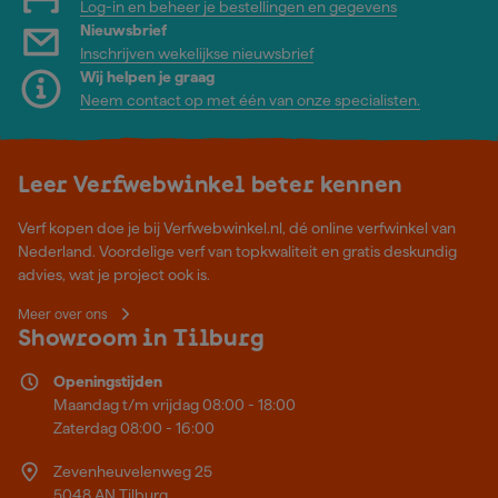
Log-in en beheer je bestellingen en gegevens
Nieuwsbrief
Inschrijven wekelijkse nieuwsbrief
Wij helpen je graag
Neem contact op met één van onze specialisten.
Leer Verfwebwinkel beter kennen
Verf kopen doe je bij Verfwebwinkel.nl, dé online verfwinkel van
Nederland. Voordelige verf van topkwaliteit en gratis deskundig
advies, wat je project ook is.
Meer over ons
Showroom in Tilburg
Openingstijden
Maandag t/m vrijdag 08:00 - 18:00
Zaterdag 08:00 - 16:00
Zevenheuvelenweg 25
5048 AN Tilburg