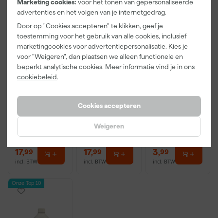
Marketing cookies:
voor het tonen van gepersonaliseerde
advertenties en het volgen van je internetgedrag.
Door op "Cookies accepteren" te klikken, geef je
toestemming voor het gebruik van alle cookies, inclusief
marketingcookies voor advertentiepersonalisatie. Kies je
voor "Weigeren", dan plaatsen we alleen functionele en
beperkt analytische cookies. Meer informatie vind je in ons
Wolf Apex BT
Wolf Apex BT
Paintura
cookiebeleid
.
Color kit voor
Color kit voor
Lucamax
Apex BT -
Apex BT - Hi-
Washi tape -
Lightning
Viz Green
50mx24mm
Maandag
Maandag
Maandag
Cookies accepteren
bezorgd
bezorgd
bezorgd
Weigeren
Adviesprijs
6,00
17
,
17
,
3
,
99
99
99
incl. BTW
incl. BTW
incl. BTW
Onze Top 10