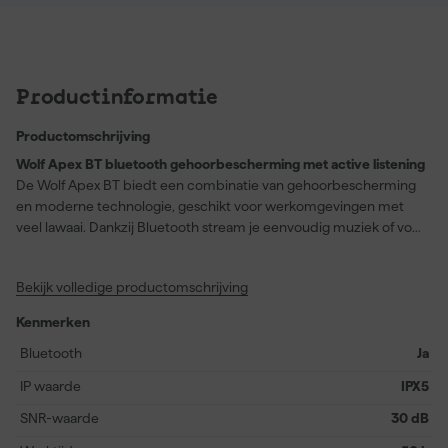
Productinformatie
Productomschrijving
Wolf Apex BT bluetooth gehoorbescherming met active listening
De Wolf Apex BT biedt een combinatie van gehoorbescherming
en moderne technologie, geschikt voor werkomgevingen met
veel lawaai. Dankzij Bluetooth stream je eenvoudig muziek of voer
je gesprekken, zelfs met twee telefoons tegelijk gekoppeld. Met
active listening in vijf standen blijf je alert op je omgeving, zonder
Bekijk volledige productomschrijving
in te leveren op bescherming. De headset is voorzien van een
geïntegreerde microfoon en een waterdichte boommicrofoon,
Kenmerken
zodat je helder kunt communiceren. De batterij is oplaadbaar,
verwisselbaar en gaat tot 50 uur mee. Je laadt op via USB-C en
Bluetooth
Ja
bedient functies zoals mute of spraakassistent direct op de
IP waarde
IPX5
headset. De oorkappen zijn vervangbaar en het geheel is IPX5-
waterbestendig.
SNR-waarde
30 dB