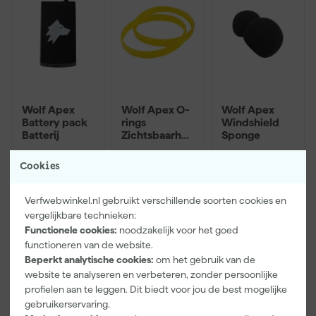
Wolf Apex
Wolf Apex O-
Wolf Apex
Battery pack
rings
Windshield
Batterij
Zichtsbaarhei
Sponge
dringen
Maandag
Maandag
Maandag
Cookies
bezorgd
bezorgd
bezorgd
Verfwebwinkel.nl gebruikt verschillende soorten cookies en
vergelijkbare technieken:
24
,
12
,
9
,
99
99
99
Functionele cookies:
noodzakelijk voor het goed
incl. BTW
incl. BTW
incl. BTW
functioneren van de website.
Beperkt analytische cookies:
om het gebruik van de
website te analyseren en verbeteren, zonder persoonlijke
profielen aan te leggen. Dit biedt voor jou de best mogelijke
gebruikerservaring.