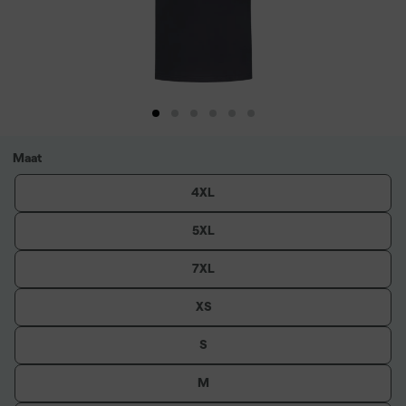
Maat
4XL
5XL
7XL
XS
S
M