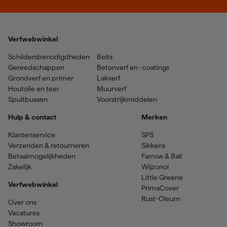
Verfwebwinkel
Schildersbenodigdheden
Beits
Gereedschappen
Betonverf en -coatings
Grondverf en primer
Lakverf
Houtolie en teer
Muurverf
Spuitbussen
Voorstrijkmiddelen
Hulp & contact
Merken
Klantenservice
SPS
Verzenden & retourneren
Sikkens
Betaalmogelijkheden
Farrow & Ball
Zakelijk
Wijzonol
Little Greene
Verfwebwinkel
PrimaCover
Rust-Oleum
Over ons
Vacatures
Showroom