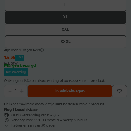
L
XL
XXL
XXXL
Afgelopen 30 dagen
14,99
13
,
35
-10%
incl. BTW
Morgen bezorgd
Kassakorting
Ontvang nu 15% extra kassakorting bij aankoop van dit product.
In winkelwagen
Dit is het maximale aantal dat je kunt bestellen van dit product.
Nog 1 beschikbaar
Gratis verzending vanaf €50,-
Vandaag voor 22:00u besteld = morgen in huis
Retourtermijn van 30 dagen