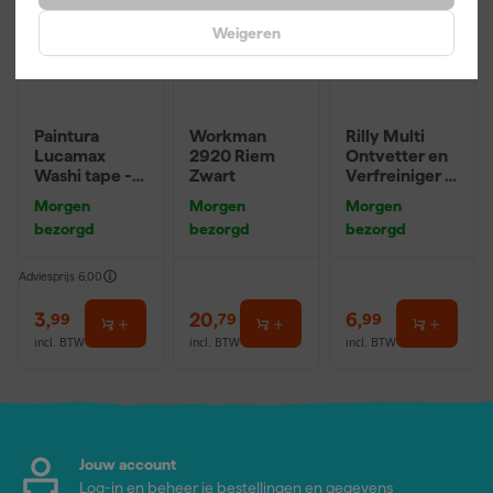
Weigeren
Paintura
Workman
Rilly Multi
Lucamax
2920 Riem
Ontvetter en
Washi tape -
Zwart
Verfreiniger –
50mx24mm
0,5L
Morgen
Morgen
Morgen
bezorgd
bezorgd
bezorgd
Adviesprijs
6,00
3
,
20
,
6
,
99
79
99
incl. BTW
incl. BTW
incl. BTW
Jouw account
Log-in en beheer je bestellingen en gegevens