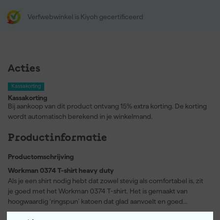
Verfwebwinkel is Kiyoh gecertificeerd
Acties
Kassakorting
Kassakorting
Bij aankoop van dit product ontvang 15% extra korting. De korting
wordt automatisch berekend in je winkelmand.
Productinformatie
Productomschrijving
Workman 0374 T-shirt heavy duty
Als je een shirt nodig hebt dat zowel stevig als comfortabel is, zit
je goed met het Workman 0374 T-shirt. Het is gemaakt van
hoogwaardig ‘ringspun’ katoen dat glad aanvoelt en goed
bestand is tegen intensief gebruik. De rib-kraag bestaat uit vier