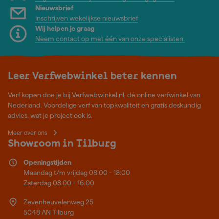
Nieuwsbrief
Inschrijven wekelijkse nieuwsbrief
Wij helpen je graag
Neem contact op met één van onze specialisten.
Leer Verfwebwinkel beter kennen
Verf kopen doe je bij Verfwebwinkel.nl, dé online verfwinkel van
Nederland. Voordelige verf van topkwaliteit en gratis deskundig
advies, wat je project ook is.
Meer over ons
Showroom in Tilburg
Openingstijden
Maandag t/m vrijdag 08:00 - 18:00
Zaterdag 08:00 - 16:00
Zevenheuvelenweg 25
5048 AN Tilburg