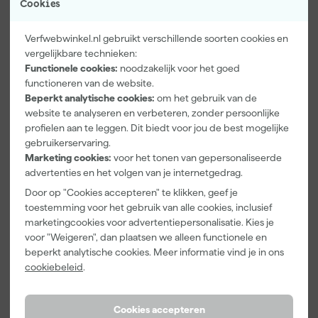
lagen en bevat elastaan, waardoor de halslijn mooi blijft aansluiten
Cookies
Bekijk volledige productomschrijving
zonder uit te lubberen. De schouderstukken zijn afgewerkt met
‘twin stitching’, wat zorgt voor extra versteviging op de plekken
Verfwebwinkel.nl gebruikt verschillende soorten cookies en
Kenmerken
waar je dat het meest nodig hebt. Ideaal voor wie vaak actief
vergelijkbare technieken:
bezig is en graag kiest voor een shirt dat tegen een stootje kan.
Geslacht
Unisex
Functionele cookies:
noodzakelijk voor het goed
functioneren van de website.
Maat
XL
Beperkt analytische cookies:
om het gebruik van de
Materiaal
Katoen
website te analyseren en verbeteren, zonder persoonlijke
profielen aan te leggen. Dit biedt voor jou de best mogelijke
Pasvorm
Slim Fit
gebruikerservaring.
Type werkkleding
T-Shirt
Marketing cookies:
voor het tonen van gepersonaliseerde
advertenties en het volgen van je internetgedrag.
Bekijk alle kenmerken
Door op "Cookies accepteren" te klikken, geef je
toestemming voor het gebruik van alle cookies, inclusief
marketingcookies voor advertentiepersonalisatie. Kies je
Vaak gekocht met
voor "Weigeren", dan plaatsen we alleen functionele en
beperkt analytische cookies. Meer informatie vind je in ons
Kassakorting
Onze Top 10
cookiebeleid
.
Cookies accepteren