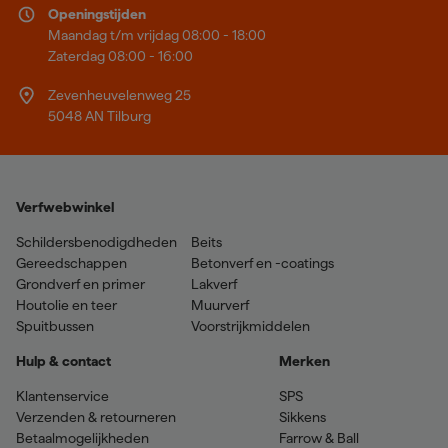
Openingstijden
Maandag t/m vrijdag 08:00 - 18:00
Zaterdag 08:00 - 16:00
Zevenheuvelenweg 25
5048 AN Tilburg
Verfwebwinkel
Schildersbenodigdheden
Beits
Gereedschappen
Betonverf en -coatings
Grondverf en primer
Lakverf
Houtolie en teer
Muurverf
Spuitbussen
Voorstrijkmiddelen
Hulp & contact
Merken
Klantenservice
SPS
Verzenden & retourneren
Sikkens
Betaalmogelijkheden
Farrow & Ball