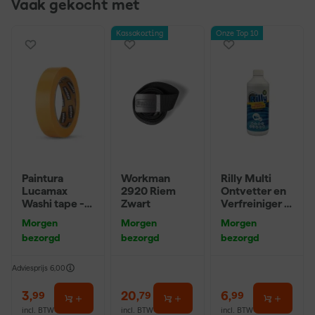
Vaak gekocht met
Kassakorting
Onze Top 10
Paintura
Workman
Rilly Multi
Lucamax
2920 Riem
Ontvetter en
Washi tape -
Zwart
Verfreiniger –
50mx24mm
0,5L
Morgen
Morgen
Morgen
bezorgd
bezorgd
bezorgd
Adviesprijs
6,00
3
,
20
,
6
,
99
79
99
incl. BTW
incl. BTW
incl. BTW