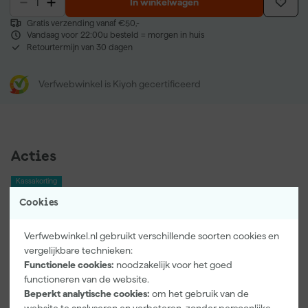
In winkelwagen
Gratis verzending vanaf €50,-
Vandaag voor 22:00u besteld = morgen in huis
Retourtermijn van 30 dagen
Verfwebwinkel is Kiyoh gecertificeerd
Acties
Kassakorting
Kassakorting
Cookies
Bij aankoop van dit product ontvang 15% extra korting. De korting
wordt automatisch berekend in je winkelmand.
Verfwebwinkel.nl gebruikt verschillende soorten cookies en
vergelijkbare technieken:
Productinformatie
Functionele cookies:
noodzakelijk voor het goed
functioneren van de website.
Productomschrijving
Beperkt analytische cookies:
om het gebruik van de
Workman 1004 Werkbroek