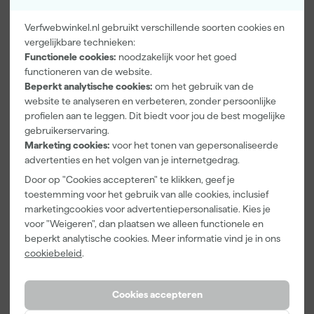
Reflecterende details maken je beter zichtbaar bij weinig licht.
Waterdicht, Winddicht
Verfwebwinkel.nl gebruikt verschillende soorten cookies en
Kenmerken
vergelijkbare technieken:
Functionele cookies:
noodzakelijk voor het goed
Geslacht
Unisex
functioneren van de website.
Maat
S
Beperkt analytische cookies:
om het gebruik van de
website te analyseren en verbeteren, zonder persoonlijke
Materiaal
Polyester
profielen aan te leggen. Dit biedt voor jou de best mogelijke
gebruikerservaring.
Pasvorm
Slim Fit
Marketing cookies:
voor het tonen van gepersonaliseerde
advertenties en het volgen van je internetgedrag.
Bekijk alle kenmerken
Door op "Cookies accepteren" te klikken, geef je
toestemming voor het gebruik van alle cookies, inclusief
Vaak gekocht met
marketingcookies voor advertentiepersonalisatie. Kies je
voor "Weigeren", dan plaatsen we alleen functionele en
Kassakorting
Onze Top 10
beperkt analytische cookies. Meer informatie vind je in ons
cookiebeleid
.
Cookies accepteren