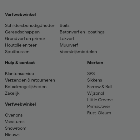
Verfwebwinkel
Schildersbenodigdheden
Beits
Gereedschappen
Betonverf en -coatings
Grondverf en primer
Lakverf
Houtolie en teer
Muurverf
Spuitbussen
Voorstrijkmiddelen
Hulp & contact
Merken
Klantenservice
SPS
Verzenden & retourneren
Sikkens
Betaalmogelijkheden
Farrow & Ball
Zakelijk
Wijzonol
Little Greene
Verfwebwinkel
PrimaCover
Rust-Oleum
Over ons
Vacatures
Showroom
Nieuws