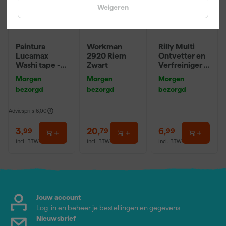
Weigeren
Paintura
Workman
Rilly Multi
Lucamax
2920 Riem
Ontvetter en
Washi tape -
Zwart
Verfreiniger –
50mx24mm
0,5L
Morgen
Morgen
Morgen
bezorgd
bezorgd
bezorgd
Adviesprijs
6,00
3
,
20
,
6
,
99
79
99
incl. BTW
incl. BTW
incl. BTW
Jouw account
Log-in en beheer je bestellingen en gegevens
Nieuwsbrief