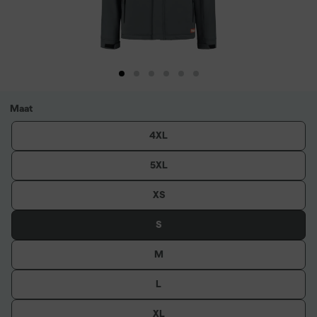
Maat
4XL
5XL
XS
S
M
L
XL