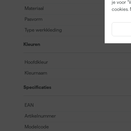
je voor "
Materiaal
cookies. 
Pasvorm
Type werkkleding
Kleuren
Hoofdkleur
Kleurnaam
Specificaties
EAN
Artikelnummer
Modelcode