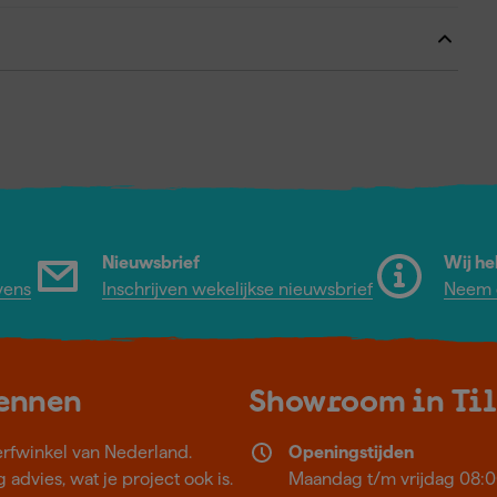
Nieuwsbrief
Wij he
vens
Inschrijven wekelijkse nieuwsbrief
Neem c
kennen
Showroom in Ti
erfwinkel van Nederland.
Openingstijden
 advies, wat je project ook is.
Maandag t/m vrijdag 08:0