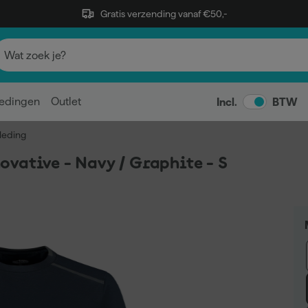
Gratis verzending vanaf €50,-
edingen
Outlet
Incl.
BTW
leding
vative - Navy / Graphite - S