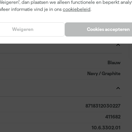
Weigeren", dan plaatsen we alleen functionele en beperkt analy
Katoen
Meer informatie vind je in ons
cookiebeleid
.
Slim Fit
Weigeren
Cookies accepteren
T-Shirt
Blauw
Navy / Graphite
8718312030227
411682
10.6.3302.01