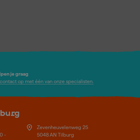
lpen je graag
ontact op met één van onze specialisten.
lburg
Zevenheuvelenweg 25
0 -
5048 AN Tilburg