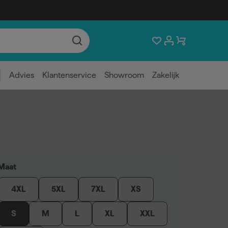
Advies
Klantenservice
Showroom
Zakelijk
Maat
4XL
5XL
7XL
XS
S
M
L
XL
XXL