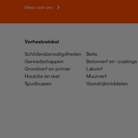
Meer over ons
Verfwebwinkel
Schildersbenodigdheden
Beits
Gereedschappen
Betonverf en -coatings
Grondverf en primer
Lakverf
Houtolie en teer
Muurverf
Spuitbussen
Voorstrijkmiddelen