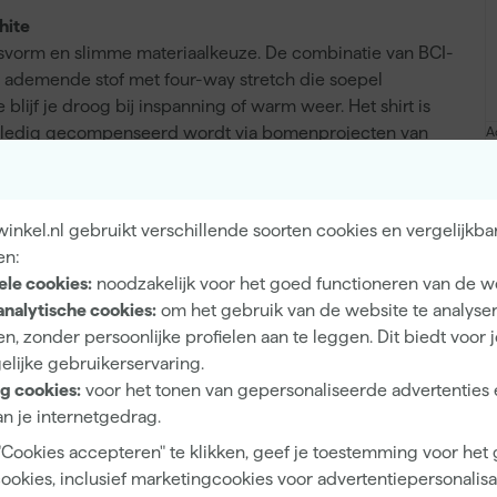
hite
pasvorm en slimme materiaalkeuze. De combinatie van BCI-
 ademende stof met four-way stretch die soepel
ijf je droog bij inspanning of warm weer. Het shirt is
volledig gecompenseerd wordt via bomenprojecten van
A
 zonder zwaar te zijn. Je kunt het wassen op 40 graden,
kan op lage temperatuur. Dit model in navy met graphite
nkel.nl gebruikt verschillende soorten cookies en vergelijkba
en:
ele cookies:
noodzakelijk voor het goed functioneren van de w
analytische cookies:
om het gebruik van de website te analyse
Stretch
n, zonder persoonlijke profielen aan te leggen. Dit biedt voor 
elijke gebruikerservaring.
g cookies:
voor het tonen van gepersonaliseerde advertenties 
n je internetgedrag.
Unisex
"Cookies accepteren" te klikken, geef je toestemming voor het
cookies, inclusief marketingcookies voor advertentiepersonalisat
S