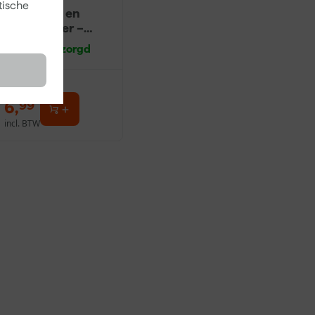
tische
Ontvetter en
Verfreiniger –
0,5L
Morgen bezorgd
6
,
99
incl. BTW