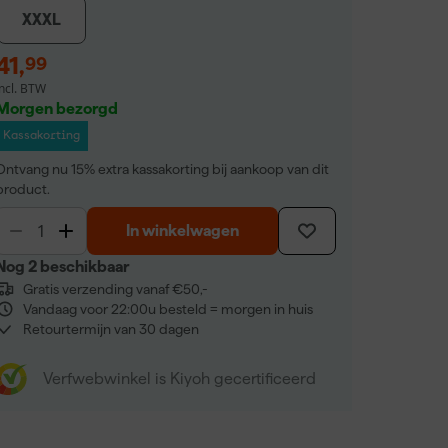
XXXL
41
,
99
incl. BTW
Morgen bezorgd
Kassakorting
Ontvang nu 15% extra kassakorting bij aankoop van dit
product.
In winkelwagen
Nog 2 beschikbaar
Gratis verzending vanaf €50,-
Vandaag voor 22:00u besteld = morgen in huis
Retourtermijn van 30 dagen
Verfwebwinkel is Kiyoh gecertificeerd