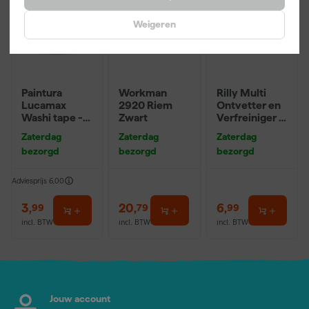
Weigeren
Paintura
Workman
Rilly Multi
Lucamax
2920 Riem
Ontvetter en
Washi tape -
Zwart
Verfreiniger –
50mx24mm
0,5L
Zaterdag
Zaterdag
Zaterdag
bezorgd
bezorgd
bezorgd
Adviesprijs
6,00
3
,
20
,
6
,
99
79
99
incl. BTW
incl. BTW
incl. BTW
Jouw account