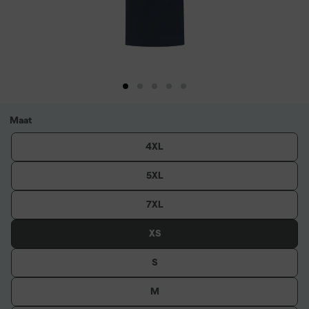
Maat
4XL
5XL
7XL
XS
S
M