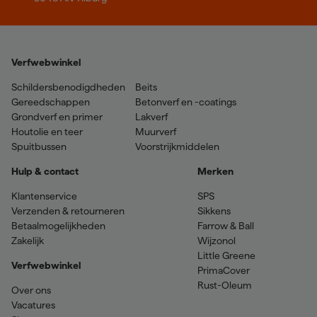
Verfwebwinkel
Schildersbenodigdheden
Beits
Gereedschappen
Betonverf en -coatings
Grondverf en primer
Lakverf
Houtolie en teer
Muurverf
Spuitbussen
Voorstrijkmiddelen
Hulp & contact
Merken
Klantenservice
SPS
Verzenden & retourneren
Sikkens
Betaalmogelijkheden
Farrow & Ball
Zakelijk
Wijzonol
Little Greene
Verfwebwinkel
PrimaCover
Rust-Oleum
Over ons
Vacatures