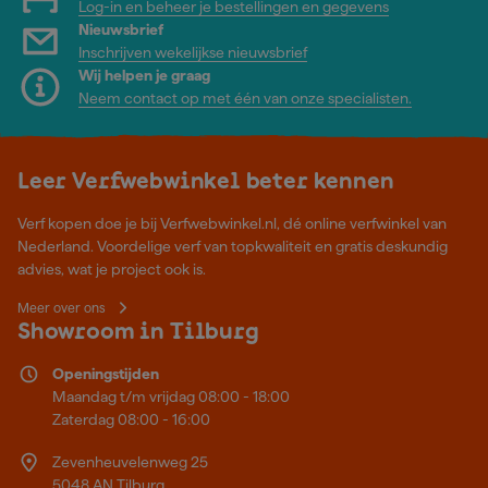
Log-in en beheer je bestellingen en gegevens
Nieuwsbrief
Inschrijven wekelijkse nieuwsbrief
Wij helpen je graag
Neem contact op met één van onze specialisten.
Leer Verfwebwinkel beter kennen
Verf kopen doe je bij Verfwebwinkel.nl, dé online verfwinkel van
Nederland. Voordelige verf van topkwaliteit en gratis deskundig
advies, wat je project ook is.
Meer over ons
Showroom in Tilburg
Openingstijden
Maandag t/m vrijdag 08:00 - 18:00
Zaterdag 08:00 - 16:00
Zevenheuvelenweg 25
5048 AN Tilburg