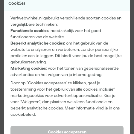
Cookies
volledig gecompenseerd wordt via bomenprojecten van Trees
Product type
for All. Met 190 gram voelt de stof stevig aan zonder zwaar te zijn.
Je kunt het wassen op 40 graden, maar gebruik geen
Extra eigenschappen
Stretch
Verfwebwinkel.nl gebruikt verschillende soorten cookies en
bleekmiddel of droger. Strijken kan op lage temperatuur. Dit
vergelijkbare technieken:
model in navy met graphite accenten is functioneel én
Kenmerken
Functionele cookies:
noodzakelijk voor het goed
duurzaam.
functioneren van de website.
Geslacht
Unisex
Beperkt analytische cookies:
om het gebruik van de
Maat
XS
website te analyseren en verbeteren, zonder persoonlijke
profielen aan te leggen. Dit biedt voor jou de best mogelijke
Materiaal
Katoen
gebruikerservaring.
Marketing cookies:
voor het tonen van gepersonaliseerde
Pasvorm
Slim Fit
advertenties en het volgen van je internetgedrag.
Bekijk alle kenmerken
Door op "Cookies accepteren" te klikken, geef je
toestemming voor het gebruik van alle cookies, inclusief
marketingcookies voor advertentiepersonalisatie. Kies je
Vaak gekocht met
voor "Weigeren", dan plaatsen we alleen functionele en
beperkt analytische cookies. Meer informatie vind je in ons
Kassakorting
Onze Top 10
cookiebeleid
.
Cookies accepteren