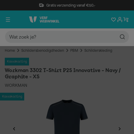
Gratis verzending vanaf €50,-
Home
Schildersbenodigdheden
PBM
Schilderskleding
Kassakorting
Workman 3302 T-Shirt P2S Innovative - Navy /
Graphite - XS
WORKMAN
Kassakorting