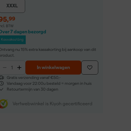
XXXL
95
,
99
incl. BTW
Over 7 dagen bezorgd
Kassakorting
Ontvang nu 15% extra kassakorting bij aankoop van dit
product.
In winkelwagen
Gratis verzending vanaf €50,-
Vandaag voor 22:00u besteld = morgen in huis
Retourtermijn van 30 dagen
Verfwebwinkel is Kiyoh gecertificeerd