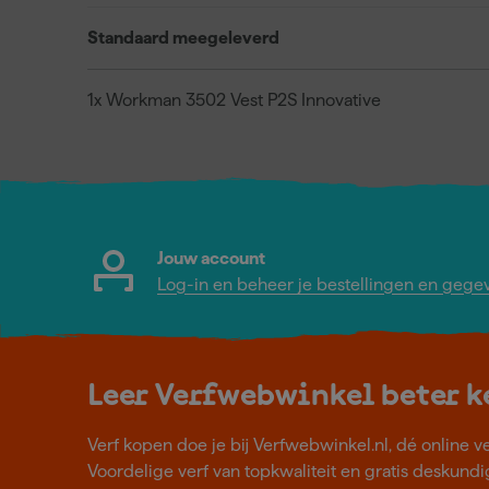
Standaard meegeleverd
1x Workman 3502 Vest P2S Innovative
Jouw account
Log-in en beheer je bestellingen en gege
Leer Verfwebwinkel beter 
Verf kopen doe je bij Verfwebwinkel.nl, dé online v
Voordelige verf van topkwaliteit en gratis deskundig