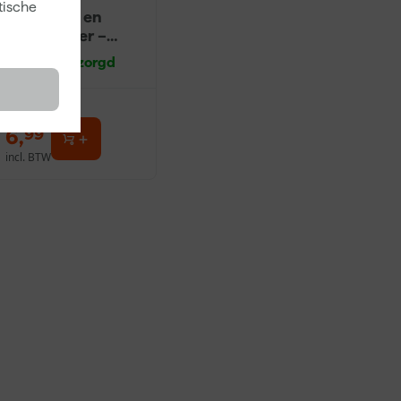
tische
Ontvetter en
Verfreiniger –
0,5L
Morgen bezorgd
6
,
99
incl. BTW