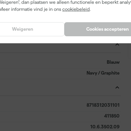
Weigeren", dan plaatsen we alleen functionele en beperkt analy
Polyester
Meer informatie vind je in ons
cookiebeleid
.
Regular
Weigeren
Cookies accepteren
Vest
Blauw
Navy / Graphite
8718312031101
411850
10.6.3502.09