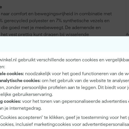
e
is naar comfort en bewegingsvrijheid in combinatie met
3% gerecycled polyester en 7% synthetische vezels en
orm die goed met je meebeweegt. De ademende en
et vest prettig kunt dragen bij wisselende
A
 het stevig aan, zonder zwaar te zijn. Het vest is CO₂-
ig gecompenseerd via bomenprojecten van Trees for All.
 droger, en strijken op lage temperatuur.
nkel.nl gebruikt verschillende soorten cookies en vergelijkba
en:
ele cookies:
noodzakelijk voor het goed functioneren van de w
analytische cookies:
om het gebruik van de website te analyse
Stretch
n, zonder persoonlijke profielen aan te leggen. Dit biedt voor 
elijke gebruikerservaring.
g cookies:
voor het tonen van gepersonaliseerde advertenties 
n je internetgedrag.
Unisex
"Cookies accepteren" te klikken, geef je toestemming voor het
cookies, inclusief marketingcookies voor advertentiepersonalisat
L