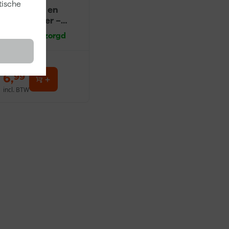
tische
Ontvetter en
Verfreiniger –
0,5L
Morgen bezorgd
6
,
99
incl. BTW