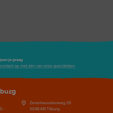
lpen je graag
ontact op met één van onze specialisten.
lburg
Zevenheuvelenweg 25
0 -
5048 AN Tilburg