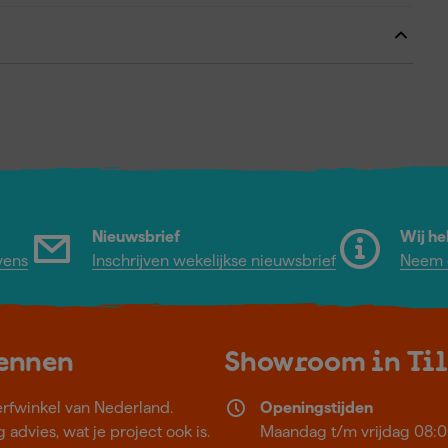
Nieuwsbrief
Wij he
vens
Inschrijven wekelijkse nieuwsbrief
Neem c
kennen
Showroom in Ti
erfwinkel van Nederland.
Openingstijden
 advies, wat je project ook is.
Maandag t/m vrijdag 08:0