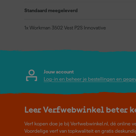
Standaard meegeleverd
1x Workman 3502 Vest P2S Innovative
Jouw account
Log-in en beheer je bestellingen en gege
Leer Verfwebwinkel beter 
Verf kopen doe je bij Verfwebwinkel.nl, dé online v
Voordelige verf van topkwaliteit en gratis deskundig