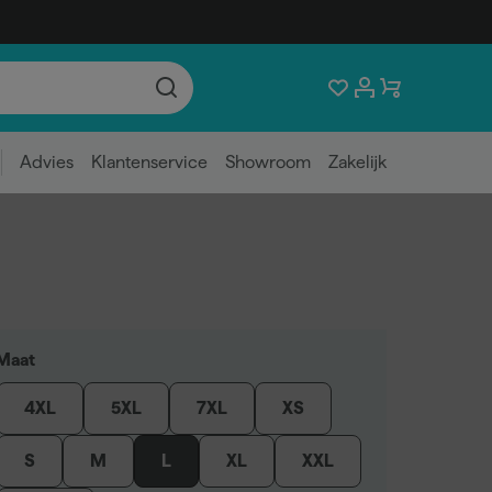
Advies
Klantenservice
Showroom
Zakelijk
Maat
4XL
5XL
7XL
XS
S
M
L
XL
XXL