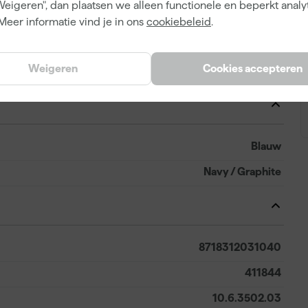
Weigeren", dan plaatsen we alleen functionele en beperkt analy
Polyester
Meer informatie vind je in ons
cookiebeleid
.
Regular
Weigeren
Cookies accepteren
Vest
Blauw
Navy / Graphite
8718312031040
411844
10.6.3502.03