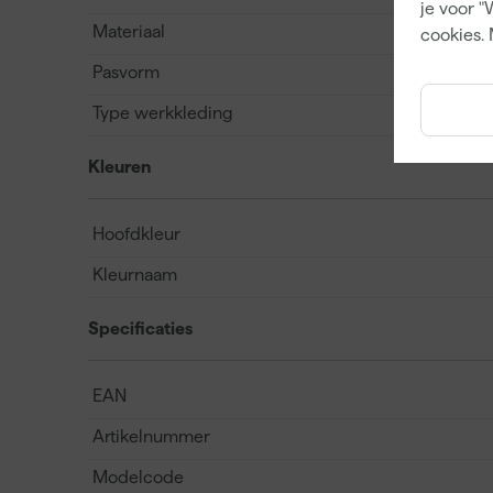
je voor "
Materiaal
cookies. 
Pasvorm
Type werkkleding
Kleuren
Hoofdkleur
Kleurnaam
Specificaties
EAN
Artikelnummer
Modelcode