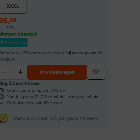
XXXL
95
,
99
incl. BTW
Morgen bezorgd
Kassakorting
Ontvang nu 15% extra kassakorting bij aankoop van dit
product.
In winkelwagen
Nog 2 beschikbaar
Gratis verzending vanaf €50,-
Vandaag voor 22:00u besteld = morgen in huis
Retourtermijn van 30 dagen
Verfwebwinkel is Kiyoh gecertificeerd