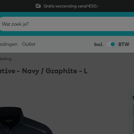
Gratis verzending vanaf €50,-
edingen
Outlet
Incl.
BTW
leding
ive - Navy / Graphite - L