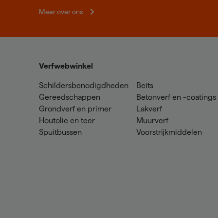
Meer over ons
Verfwebwinkel
Schildersbenodigdheden
Beits
Gereedschappen
Betonverf en -coatings
Grondverf en primer
Lakverf
Houtolie en teer
Muurverf
Spuitbussen
Voorstrijkmiddelen