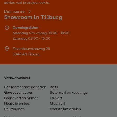
advies, wat je project ook is.
Meer over ons
Showroom in Tilburg
Openingstijden
Maandag t/m vrijdag 08:00 - 18:00
Zaterdag 08:00 - 16:00
Zevenheuvelenweg 25
5048 AN Tilburg
Verfwebwinkel
Schildersbenodigdheden
Beits
Gereedschappen
Betonverf en -coatings
Grondverf en primer
Lakverf
Houtolie en teer
Muurverf
Spuitbussen
Voorstrijkmiddelen