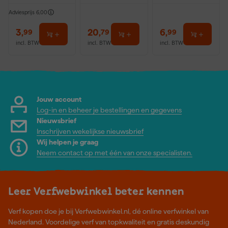
Adviesprijs
6,00
3
,
20
,
6
,
99
79
99
incl. BTW
incl. BTW
incl. BTW
Jouw account
Log-in en beheer je bestellingen en gegevens
Nieuwsbrief
Inschrijven wekelijkse nieuwsbrief
Wij helpen je graag
Neem contact op met één van onze specialisten.
Leer Verfwebwinkel beter kennen
Verf kopen doe je bij Verfwebwinkel.nl, dé online verfwinkel van
Nederland. Voordelige verf van topkwaliteit en gratis deskundig