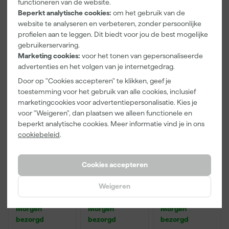
functioneren van de website.
Beperkt analytische cookies:
om het gebruik van de
Bekijk alle kenmerken
website te analyseren en verbeteren, zonder persoonlijke
profielen aan te leggen. Dit biedt voor jou de best mogelijke
gebruikerservaring.
Vaak gekocht met
Marketing cookies:
voor het tonen van gepersonaliseerde
advertenties en het volgen van je internetgedrag.
Onze Top 10
Door op "Cookies accepteren" te klikken, geef je
toestemming voor het gebruik van alle cookies, inclusief
marketingcookies voor advertentiepersonalisatie. Kies je
voor "Weigeren", dan plaatsen we alleen functionele en
beperkt analytische cookies. Meer informatie vind je in ons
cookiebeleid
.
Cookies accepteren
Paintura
Workman
Rilly Multi
Lucamax
2920 Riem
Ontvetter en
Weigeren
Washi tape -
Zwart
Verfreiniger –
50mx24mm
0,5L
Morgen
Morgen
Morgen
bezorgd
bezorgd
bezorgd