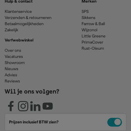
Hulp & contact
Merken
Klantenservice
SPS
Verzenden & retourneren
Sikkens
Betaalmogelijkheden
Farrow & Ball
Zakelijk
Wijzonol
Little Greene
Verfwebwinkel
PrimaCover
Rust-Oleum
Over ons
Vacatures
Showroom
Nieuws
Advies
Reviews
Wil je ons volgen?
Prijzen inclusief BTW zien?