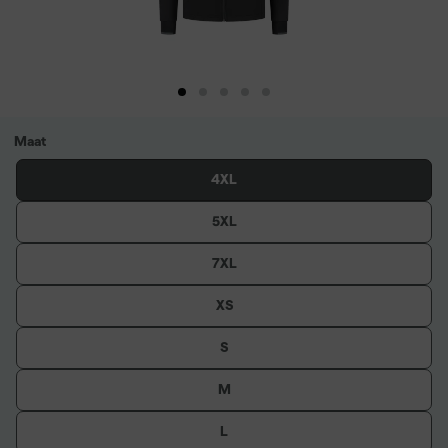
Maat
4XL
5XL
7XL
XS
S
M
L