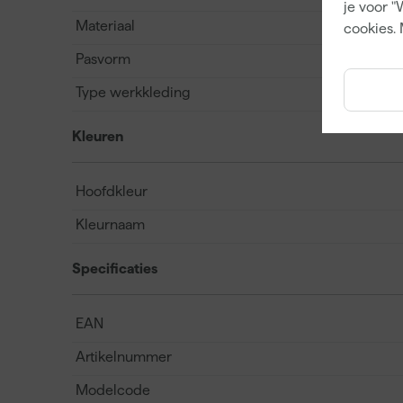
je voor "
Materiaal
cookies. 
Pasvorm
Type werkkleding
Kleuren
Hoofdkleur
Kleurnaam
Specificaties
EAN
Artikelnummer
Modelcode