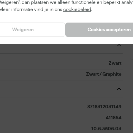
Weigeren", dan plaatsen we alleen functionele en beperkt analy
Polyester
Meer informatie vind je in ons
cookiebeleid
.
Regular
Weigeren
Cookies accepteren
Vest
Zwart
Zwart / Graphite
8718312031149
411864
10.6.3506.03