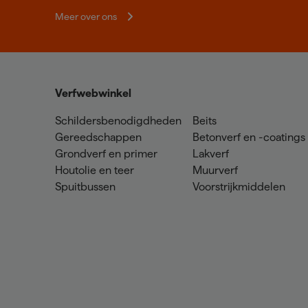
Meer over ons
Verfwebwinkel
Schildersbenodigdheden
Beits
Gereedschappen
Betonverf en -coatings
Grondverf en primer
Lakverf
Houtolie en teer
Muurverf
Spuitbussen
Voorstrijkmiddelen