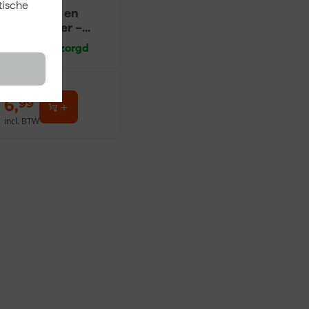
tische
Ontvetter en
Verfreiniger –
0,5L
Morgen bezorgd
6
,
99
incl. BTW