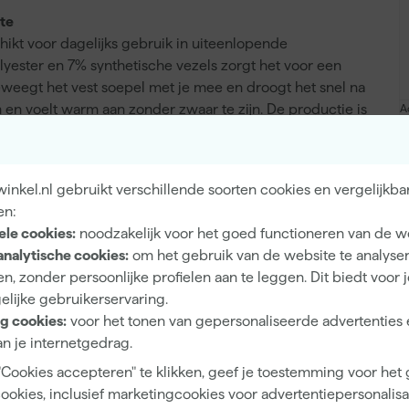
te
hikt voor dagelijks gebruik in uiteenlopende
ster en 7% synthetische vezels zorgt het voor een
eweegt het vest soepel met je mee en droogt het snel na
en voelt warm aan zonder zwaar te zijn. De productie is
A
rojecten van Trees for All. Wassen doe je op 40 graden,
bleekmiddel of een droger wordt afgeraden voor langdurig
nkel.nl gebruikt verschillende soorten cookies en vergelijkba
en:
ele cookies:
noodzakelijk voor het goed functioneren van de w
analytische cookies:
om het gebruik van de website te analyse
Stretch
n, zonder persoonlijke profielen aan te leggen. Dit biedt voor 
elijke gebruikerservaring.
g cookies:
voor het tonen van gepersonaliseerde advertenties 
n je internetgedrag.
Unisex
"Cookies accepteren" te klikken, geef je toestemming voor het
cookies, inclusief marketingcookies voor advertentiepersonalisat
L