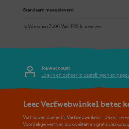
Standaard meegeleverd
1x Workman 3506 Vest P2S Innovative
Jouw account
Log-in en beheer je bestellingen en gege
Leer Verfwebwinkel beter 
Verf kopen doe je bij Verfwebwinkel.nl, dé online v
Voordelige verf van topkwaliteit en gratis deskundig