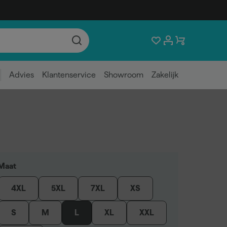
Advies
Klantenservice
Showroom
Zakelijk
Maat
4XL
5XL
7XL
XS
S
M
L
XL
XXL