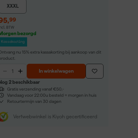
XXXL
95
,
99
incl. BTW
Morgen bezorgd
Kassakorting
Ontvang nu 15% extra kassakorting bij aankoop van dit
product.
In winkelwagen
Nog 2 beschikbaar
Gratis verzending vanaf €50,-
Vandaag voor 22:00u besteld = morgen in huis
Retourtermijn van 30 dagen
Verfwebwinkel is Kiyoh gecertificeerd