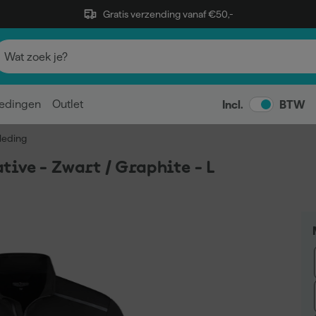
Gratis verzending vanaf €50,-
edingen
Outlet
Incl.
BTW
leding
ive - Zwart / Graphite - L