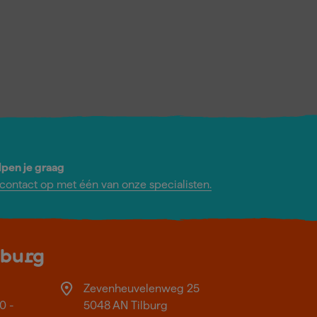
lpen je graag
ontact op met één van onze specialisten.
lburg
Zevenheuvelenweg 25
0 -
5048 AN Tilburg