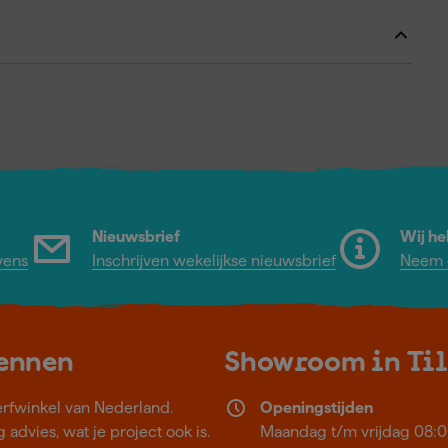
Nieuwsbrief
Wij he
vens
Inschrijven wekelijkse nieuwsbrief
Neem c
kennen
Showroom in Ti
erfwinkel van Nederland.
Openingstijden
 advies, wat je project ook is.
Maandag t/m vrijdag 08:0