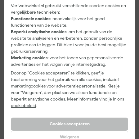
poloshirt is een praktische keuze wanneer je er representatief uit
Geslacht
Unisex
Verfwebwinkel.nl gebruikt verschillende soorten cookies en
wilt zien op de werkvloer.
vergelijkbare technieken:
Maat
5XL
Functionele cookies:
noodzakelijk voor het goed
Materiaal
Katoen, Polyester
functioneren van de website.
Beperkt analytische cookies:
om het gebruik van de
Pasvorm
Slim Fit
website te analyseren en verbeteren, zonder persoonlijke
profielen aan te leggen. Dit biedt voor jou de best mogelijke
Type werkkleding
Polo
gebruikerservaring.
Marketing cookies:
voor het tonen van gepersonaliseerde
Bekijk alle kenmerken
advertenties en het volgen van je internetgedrag.
Door op "Cookies accepteren" te klikken, geef je
Vaak gekocht met
toestemming voor het gebruik van alle cookies, inclusief
marketingcookies voor advertentiepersonalisatie. Kies je
Kassakorting
Onze Top 10
voor "Weigeren", dan plaatsen we alleen functionele en
beperkt analytische cookies. Meer informatie vind je in ons
cookiebeleid
.
Cookies accepteren
Weigeren