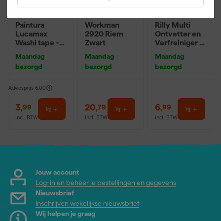
Paintura
Workman
Rilly Multi
Lucamax
2920 Riem
Ontvetter en
Washi tape -
Zwart
Verfreiniger –
50mx24mm
0,5L
Maandag
Maandag
Maandag
bezorgd
bezorgd
bezorgd
Adviesprijs
6,00
3
,
20
,
6
,
99
79
99
incl. BTW
incl. BTW
incl. BTW
Jouw account
Log-in en beheer je bestellingen en gegevens
Nieuwsbrief
Inschrijven wekelijkse nieuwsbrief
Wij helpen je graag