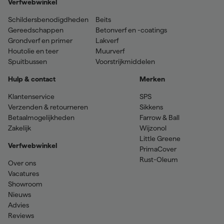
Verfwebwinkel
Schildersbenodigdheden
Beits
Gereedschappen
Betonverf en -coatings
Grondverf en primer
Lakverf
Houtolie en teer
Muurverf
Spuitbussen
Voorstrijkmiddelen
Hulp & contact
Merken
Klantenservice
SPS
Verzenden & retourneren
Sikkens
Betaalmogelijkheden
Farrow & Ball
Zakelijk
Wijzonol
Little Greene
Verfwebwinkel
PrimaCover
Rust-Oleum
Over ons
Vacatures
Showroom
Nieuws
Advies
Reviews