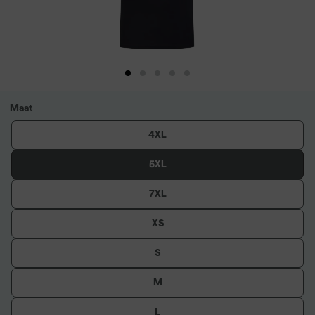
Maat
4XL
5XL
7XL
XS
S
M
L