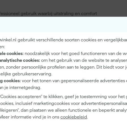
ssioneel gebruik waarbij uitstraling en comfort
egen veelvuldig dragen en wassen. De knopenlijst is extra
durig gebruik. Aan de onderkant zijn zijsplitten
eid tijdens het werken. De ribmanchetten aan de mouwen
nkel.nl gebruikt verschillende soorten cookies en vergelijkba
dat de mouwen goed blijven zitten. Dit poloshirt is een
en:
ilt zien op de werkvloer.
ele cookies:
noodzakelijk voor het goed functioneren van de w
analytische cookies:
om het gebruik van de website te analyse
n, zonder persoonlijke profielen aan te leggen. Dit biedt voor 
elijke gebruikerservaring.
Unisex
g cookies:
voor het tonen van gepersonaliseerde advertenties 
M
n je internetgedrag.
"Cookies accepteren" te klikken, geef je toestemming voor het
Katoen, Polyester
cookies, inclusief marketingcookies voor advertentiepersonalisat
Slim Fit
Weigeren", dan plaatsen we alleen functionele en beperkt analy
Meer informatie vind je in ons
cookiebeleid
.
Polo