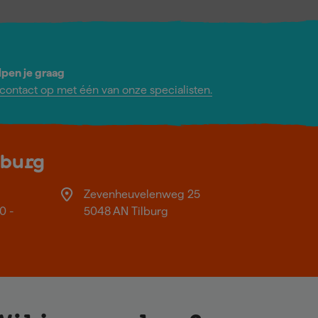
lpen je graag
ontact op met één van onze specialisten.
lburg
Zevenheuvelenweg 25
0 -
5048 AN Tilburg