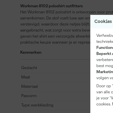
Workman 8102 poloshirt outfitters
Het Workman 8102 poloshirt is ontworpen voor profe
samenkomen. De stof voelt luxe aan en is bestand t
Cookies
verstevigd, waardoor deze netjes blijft, ook na lang
aangebracht, wat zorgt voor extra bewegingsvrijh
Verfwebwi
geven het shirt een verzorgde afwerking en zorgen 
techniek
praktische keuze wanneer je er representatief uit w
Function
Kenmerken
Beperkt 
verbetere
best mog
Geslacht
Marketin
Maat
volgen va
Door op 
Materiaal
van alle 
Pasvorm
je voor "
cookies. 
Type werkkleding