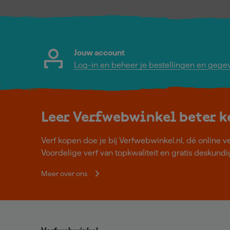
Jouw account
Log-in en beheer je bestellingen en gege
Leer Verfwebwinkel beter 
Verf kopen doe je bij Verfwebwinkel.nl, dé online v
Voordelige verf van topkwaliteit en gratis deskundig
Meer over ons