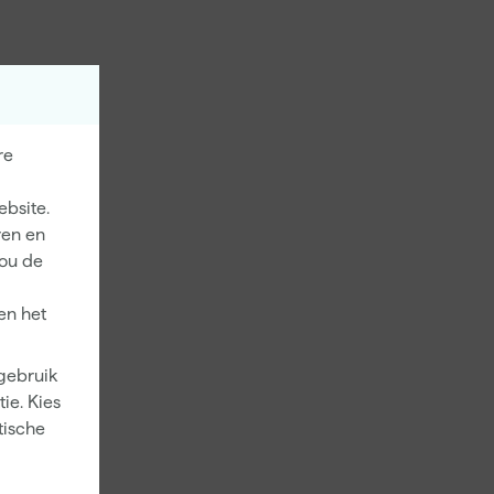
re
ebsite.
ren en
jou de
en het
 gebruik
ie. Kies
tische