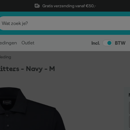
Gratis verzending vanaf €50,-
edingen
Outlet
Incl.
BTW
leding
tters - Navy - M