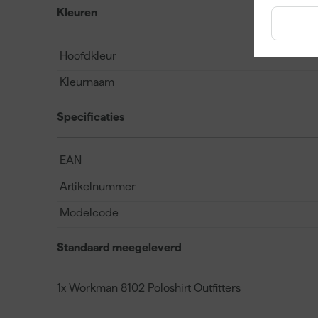
Kleuren
Hoofdkleur
Kleurnaam
Specificaties
EAN
Artikelnummer
Modelcode
Standaard meegeleverd
1x Workman 8102 Poloshirt Outfitters