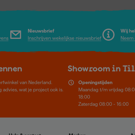
Nieuwsbrief
Wij he
vens
Inschrijven wekelijkse nieuwsbrief
Neem c
kennen
Showroom in Ti
erfwinkel van Nederland.
Openingstijden
 advies, wat je project ook is.
Maandag t/m vrijdag 08:0
18:00
Zaterdag 08:00 - 16:00