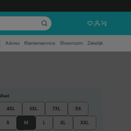
Advies
Klantenservice
Showroom
Zakelijk
Maat
4XL
5XL
7XL
XS
S
M
L
XL
XXL