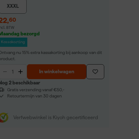
XXXL
22
,
60
incl. BTW
Maandag bezorgd
Kassakorting
Ontvang nu 15% extra kassakorting bij aankoop van dit
product.
In winkelwagen
Nog 2 beschikbaar
Gratis verzending vanaf €50,-
Retourtermijn van 30 dagen
Verfwebwinkel is Kiyoh gecertificeerd