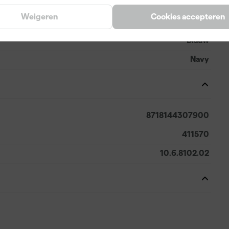
Weigeren
Cookies accepteren
Blauw
Navy
8718144307900
411570
10.6.8102.02